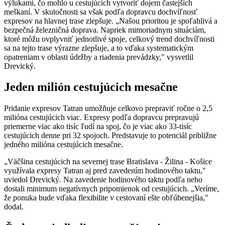
výlukami, čo mohlo u cestujúcich vytvoriť dojem častejších
meškaní. V skutočnosti sa však podľa dopravcu dochvíľnosť
expresov na hlavnej trase zlepšuje. „Našou prioritou je spoľahlivá a
bezpečná železničná doprava. Napriek mimoriadnym situáciám,
ktoré môžu ovplyvniť jednotlivé spoje, celkový trend dochvíľnosti
sa na tejto trase výrazne zlepšuje, a to vďaka systematickým
opatreniam v oblasti údržby a riadenia prevádzky," vysvetlil
Drevický.
Jeden milión cestujúcich mesačne
Pridanie expresov Tatran umožňuje celkovo prepraviť ročne o 2,5
milióna cestujúcich viac. Expresy podľa dopravcu prepravujú
priemerne viac ako tisíc ľudí na spoj, čo je viac ako 33-tisíc
cestujúcich denne pri 32 spojoch. Predstavuje to potenciál približne
jedného milióna cestujúcich mesačne.
„Väčšina cestujúcich na severnej trase Bratislava - Žilina - Košice
využívala expresy Tatran aj pred zavedením hodinového taktu,"
uviedol Drevický. Na zavedenie hodinového taktu podľa neho
dostali minimum negatívnych pripomienok od cestujúcich. „Veríme,
že ponuka bude vďaka flexibilite v cestovaní ešte obľúbenejšia,"
dodal.