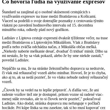
Čo hovoria ľudia na využívanie expresov
Štandard sa zaujímal aj o osobné skúsenosti cestujúcich s
využívaním expresov na trase medzi Bratislavou a Košicami.
Viacerí sa podelili o svoje doterajšie poznatky z cestovania týmito
vlakmi po zavedení hodinového intervalu od 15. decembra
minulého roka, odkedy platí nový grafikon.
Ladislav z Liptova cestuje expresmi dvakrát týždenne večer, na trase
medzi Bratislavou a Liptovským Mikulášom. Vlak z Bratislavy
podľa neho zväčša odchádza načas, z Mikuláša občas mešká.
„Niekedy naberie meškanie desať, dvadsať či tridsať minút. Dlho sa
mi nestalo, že by sa vlak pokazil, alebo že by sme niekde zastali,"
povedal Ladislav.
Nepáčilo sa mu, že na stránke železničného dopravcu sa nedozvie,
či vlak má reštauračný vozeň alebo minibar. Hovorí, že je to chyba,
ako aj to, ak sa nedá pozrieť, že vo vlaku nebude radený reštauračný
vozeň.
„Človek by sa vedel na to lepšie pripraviť. A ďalšia vec, že ani
radenie vozňov tiež nie je dostupné, pritom vozne sú radené viac-
menej stále rovnako, ale to si človek nevie pozrieť," pokračoval
Ladislav. Ako dodal, stránka dopravcu mu nefunguje v počítači
hocikde. Pri kúpe lístka sa mu zasekne, tak si ho musí kupovať cez