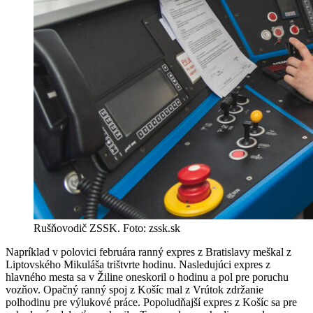
Rušňovodič ZSSK. Foto: zssk.sk
Napríklad v polovici februára ranný expres z Bratislavy meškal z
Liptovského Mikuláša trištvrte hodinu. Nasledujúci expres z
hlavného mesta sa v Žiline oneskoril o hodinu a pol pre poruchu
vozňov. Opačný ranný spoj z Košíc mal z Vrútok zdržanie
polhodinu pre výlukové práce. Popoludňajší expres z Košíc sa pre