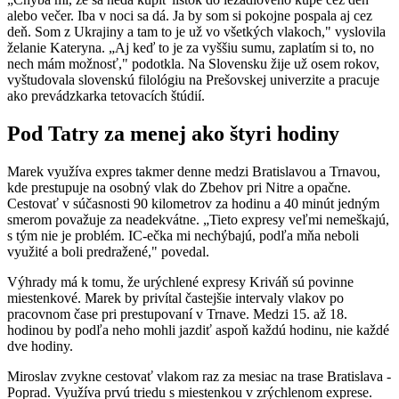
alebo večer. Iba v noci sa dá. Ja by som si pokojne pospala aj cez
deň. Som z Ukrajiny a tam to je už vo všetkých vlakoch," vyslovila
želanie Kateryna. „Aj keď to je za vyššiu sumu, zaplatím si to, no
nech mám možnosť," podotkla. Na Slovensku žije už osem rokov,
vyštudovala slovenskú filológiu na Prešovskej univerzite a pracuje
ako prevádzkarka tetovacích štúdií.
Pod Tatry za menej ako štyri hodiny
Marek využíva expres takmer denne medzi Bratislavou a Trnavou,
kde prestupuje na osobný vlak do Zbehov pri Nitre a opačne.
Cestovať v súčasnosti 90 kilometrov za hodinu a 40 minút jedným
smerom považuje za neadekvátne. „Tieto expresy veľmi nemeškajú,
s tým nie je problém. IC-ečka mi nechýbajú, podľa mňa neboli
využité a boli predražené," povedal.
Výhrady má k tomu, že urýchlené expresy Kriváň sú povinne
miestenkové. Marek by privítal častejšie intervaly vlakov po
pracovnom čase pri prestupovaní v Trnave. Medzi 15. až 18.
hodinou by podľa neho mohli jazdiť aspoň každú hodinu, nie každé
dve hodiny.
Miroslav zvykne cestovať vlakom raz za mesiac na trase Bratislava -
Poprad. Využíva prvú triedu s miestenkou v zrýchlenom exprese.