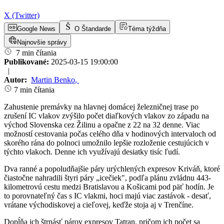
X (Twitter)
Google News
O Štandarde
Téma týždňa
Najnovšie správy
7 min čítania
Publikované:
2025-03-15 19:00:00
|
Autor:
Martin Benko
,
7 min čítania
Zahustenie premávky na hlavnej domácej železničnej trase po
zrušení IC vlakov zvýšilo počet diaľkových vlakov zo západu na
východ Slovenska cez Žilinu a opačne z 22 na 32 denne. Viac
možností cestovania počas celého dňa v hodinových intervaloch od
skorého rána do polnoci umožnilo lepšie rozloženie cestujúcich v
týchto vlakoch. Denne ich využívajú desiatky tisíc ľudí.
Dva ranné a popoludňajšie páry urýchlených expresov Kriváň, ktoré
čiastočne nahradili štyri páry „icečiek", podľa plánu zvládnu 443-
kilometrovú cestu medzi Bratislavou a Košicami pod päť hodín. Je
to porovnateľný čas s IC vlakmi, hoci majú viac zastávok - desať,
vrátane východiskovej a cieľovej, keďže stoja aj v Trenčíne.
Dopĺňa ich štrnásť párov expresov Tatran, pričom ich počet sa