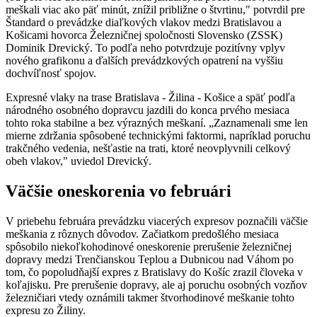
meškali viac ako päť minút, znížil približne o štvrtinu," potvrdil pre
Štandard o prevádzke diaľkových vlakov medzi Bratislavou a
Košicami hovorca Železničnej spoločnosti Slovensko (ZSSK)
Dominik Drevický. To podľa neho potvrdzuje pozitívny vplyv
nového grafikonu a ďalších prevádzkových opatrení na vyššiu
dochvíľnosť spojov.
Expresné vlaky na trase Bratislava - Žilina - Košice a späť podľa
národného osobného dopravcu jazdili do konca prvého mesiaca
tohto roka stabilne a bez výrazných meškaní. „Zaznamenali sme len
mierne zdržania spôsobené technickými faktormi, napríklad poruchu
trakčného vedenia, nešťastie na trati, ktoré neovplyvnili celkový
obeh vlakov," uviedol Drevický.
Väčšie oneskorenia vo februári
V priebehu februára prevádzku viacerých expresov poznačili väčšie
meškania z rôznych dôvodov. Začiatkom predošlého mesiaca
spôsobilo niekoľkohodinové oneskorenie prerušenie železničnej
dopravy medzi Trenčianskou Teplou a Dubnicou nad Váhom po
tom, čo popoludňajší expres z Bratislavy do Košíc zrazil človeka v
koľajisku. Pre prerušenie dopravy, ale aj poruchu osobných vozňov
železničiari vtedy oznámili takmer štvorhodinové meškanie tohto
expresu zo Žiliny.