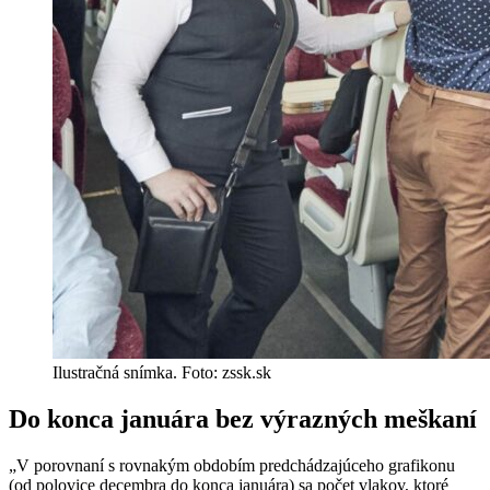
Ilustračná snímka. Foto: zssk.sk
Do konca januára bez výrazných meškaní
„V porovnaní s rovnakým obdobím predchádzajúceho grafikonu
(od polovice decembra do konca januára) sa počet vlakov, ktoré