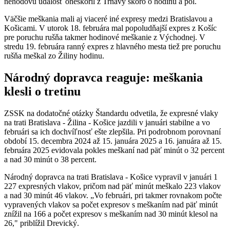
nehodovú udalosť oneskoril z Trnavy skoro o hodinu a pol.
Väčšie meškania mali aj viaceré iné expresy medzi Bratislavou a
Košicami. V utorok 18. februára mal popoludňajší expres z Košíc
pre poruchu rušňa takmer hodinové meškanie z Východnej. V
stredu 19. februára ranný expres z hlavného mesta tiež pre poruchu
rušňa meškal zo Žiliny hodinu.
Národný dopravca reaguje: meškania
klesli o tretinu
ZSSK na dodatočné otázky Štandardu odvetila, že expresné vlaky
na trati Bratislava - Žilina - Košice jazdili v januári stabilne a vo
februári sa ich dochvíľnosť ešte zlepšila. Pri podrobnom porovnaní
období 15. decembra 2024 až 15. januára 2025 a 16. januára až 15.
februára 2025 evidovala pokles meškaní nad päť minút o 32 percent
a nad 30 minút o 38 percent.
Národný dopravca na trati Bratislava - Košice vypravil v januári 1
227 expresných vlakov, pričom nad päť minút meškalo 223 vlakov
a nad 30 minút 46 vlakov. „Vo februári, pri takmer rovnakom počte
vypravených vlakov sa počet expresov s meškaním nad päť minút
znížil na 166 a počet expresov s meškaním nad 30 minút klesol na
26," priblížil Drevický.