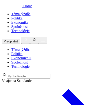
Home
Téma týždňa
Politika
Ekonomika
Spoločnosť
Technológie
Predplatné
Téma týždňa
Politika
Ekonomika
>
Spoločnosť
Technológie
Vitajte na Štandarde