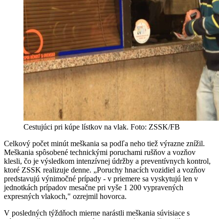
Cestujúci pri kúpe lístkov na vlak. Foto: ZSSK/FB
Celkový počet minút meškania sa podľa neho tiež výrazne znížil.
Meškania spôsobené technickými poruchami rušňov a vozňov
klesli, čo je výsledkom intenzívnej údržby a preventívnych kontrol,
ktoré ZSSK realizuje denne. „Poruchy hnacích vozidiel a vozňov
predstavujú výnimočné prípady - v priemere sa vyskytujú len v
jednotkách prípadov mesačne pri vyše 1 200 vypravených
expresných vlakoch," ozrejmil hovorca.
V posledných týždňoch mierne narástli meškania súvisiace s