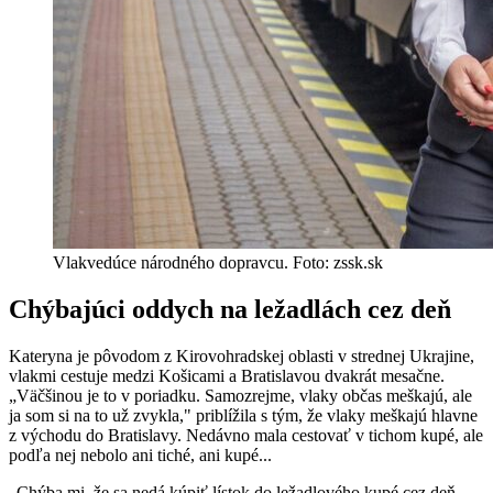
Vlakvedúce národného dopravcu. Foto: zssk.sk
Chýbajúci oddych na ležadlách cez deň
Kateryna je pôvodom z Kirovohradskej oblasti v strednej Ukrajine,
vlakmi cestuje medzi Košicami a Bratislavou dvakrát mesačne.
„Väčšinou je to v poriadku. Samozrejme, vlaky občas meškajú, ale
ja som si na to už zvykla," priblížila s tým, že vlaky meškajú hlavne
z východu do Bratislavy. Nedávno mala cestovať v tichom kupé, ale
podľa nej nebolo ani tiché, ani kupé...
„Chýba mi, že sa nedá kúpiť lístok do ležadlového kupé cez deň