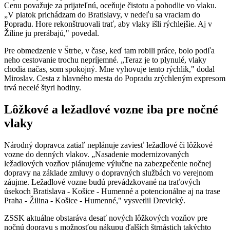
Cenu považuje za prijateľnú, oceňuje čistotu a pohodlie vo vlaku.
„V piatok prichádzam do Bratislavy, v nedeľu sa vraciam do
Popradu. Hore rekonštruovali trať, aby vlaky išli rýchlejšie. Aj v
Žiline ju prerábajú," povedal.
Pre obmedzenie v Štrbe, v čase, keď tam robili práce, bolo podľa
neho cestovanie trochu nepríjemné. „Teraz je to plynulé, vlaky
chodia načas, som spokojný. Mne vyhovuje tento rýchlik," dodal
Miroslav. Cesta z hlavného mesta do Popradu zrýchleným expresom
trvá necelé štyri hodiny.
Lôžkové a ležadlové vozne iba pre nočné
vlaky
Národný dopravca zatiaľ neplánuje zaviesť ležadlové či lôžkové
vozne do denných vlakov. „Nasadenie modernizovaných
ležadlových vozňov plánujeme výlučne na zabezpečenie nočnej
dopravy na základe zmluvy o dopravných službách vo verejnom
záujme. Ležadlové vozne budú prevádzkované na traťových
úsekoch Bratislava - Košice - Humenné a potencionálne aj na trase
Praha - Žilina - Košice - Humenné," vysvetlil Drevický.
ZSSK aktuálne obstaráva desať nových lôžkových vozňov pre
nočnú dopravu s možnosťou nákupu ďalších štrnástich takýchto