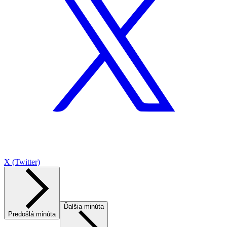
X (Twitter)
Ďalšia minúta
Predošlá minúta