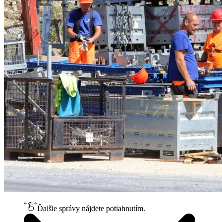
Ďalšie správy nájdete potiahnutím.