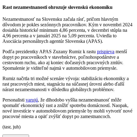
Rast nezamestnanosti ohrozuje slovenskú ekonomiku
Nezamestnanosť na Slovensku začala rásť, pričom hlavným
dôvodom je pokles sezónnych pracovníkov. Kým v novembri 2024
dosiahla historické minimum 4,86 percenta, v decembri stúpla na
4,96 percenta a v januári 2025 na 5,09 percenta. Uviedla to
Asociácia personálnych agentúr Slovenska (APAS).
Podľa prezidentky APAS Zuzany Rumiz k rastu
prispieva
menší
dopyt po pracovníkoch v stavebníctve, poľnohospodárstve a
cestovnom ruchu, ako aj koniec dočasných pracovných zmlúv.
Spomalenie je viditeľné najmä v automobilovom priemysle.
Rumiz načrtla tri možné scenáre vývoja: stabilizáciu ekonomiky a
rast pracovných miest, stagnáciu na súčasnej úrovni alebo ďalší
nárast nezamestnanosti v dôsledku globálnych problémov.
Personalisti
varujú
, že dlhodobo vyššia nezamestnanosť môže
spomaliť ekonomický rast a znížiť spotrebu domácností. Naopak,
nové investície v automobilovom priemysle by mohli vytvoriť nové
pracovné miesta a opäť zvýšiť dopyt po zamestnancoch.
(tasr, juh)