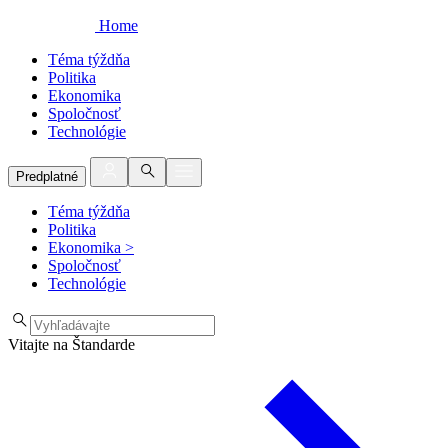
Home
Téma týždňa
Politika
Ekonomika
Spoločnosť
Technológie
Predplatné
Téma týždňa
Politika
Ekonomika
>
Spoločnosť
Technológie
Vitajte na Štandarde