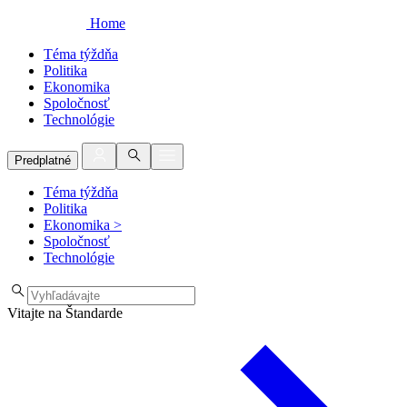
Home
Téma týždňa
Politika
Ekonomika
Spoločnosť
Technológie
Predplatné
Téma týždňa
Politika
Ekonomika
>
Spoločnosť
Technológie
Vitajte na Štandarde