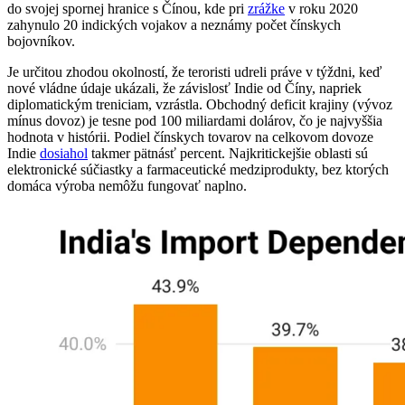
do svojej spornej hranice s Čínou, kde pri
zrážke
v roku 2020
zahynulo 20 indických vojakov a neznámy počet čínskych
bojovníkov.
Je určitou zhodou okolností, že teroristi udreli práve v týždni, keď
nové vládne údaje ukázali, že závislosť Indie od Číny, napriek
diplomatickým treniciam, vzrástla. Obchodný deficit krajiny (vývoz
mínus dovoz) je tesne pod 100 miliardami dolárov, čo je najvyššia
hodnota v histórii. Podiel čínskych tovarov na celkovom dovoze
Indie
dosiahol
takmer pätnásť percent. Najkritickejšie oblasti sú
elektronické súčiastky a farmaceutické medziprodukty, bez ktorých
domáca výroba nemôžu fungovať naplno.