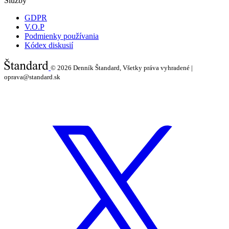
Služby
GDPR
V.O.P
Podmienky používania
Kódex diskusií
© 2026
Denník Štandard, Všetky práva vyhradené |
oprava@standard.sk