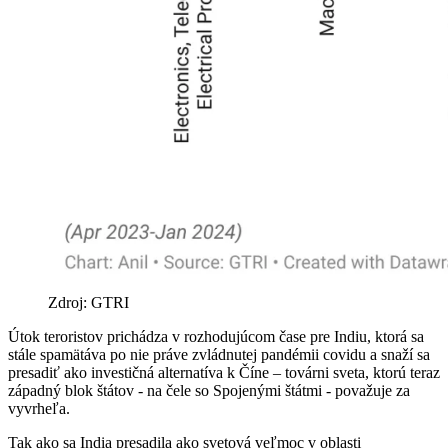
Zdroj: GTRI
Útok teroristov prichádza v rozhodujúcom čase pre Indiu, ktorá sa
stále spamätáva po nie práve zvládnutej pandémii covidu a snaží sa
presadiť ako investičná alternatíva k Číne – továrni sveta, ktorú teraz
západný blok štátov - na čele so Spojenými štátmi - považuje za
vyvrheľa.
Tak ako sa India presadila ako svetová veľmoc v oblasti