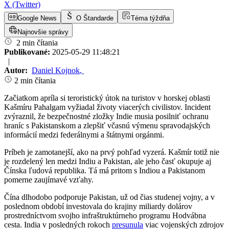
X (Twitter)
Google News
O Štandarde
Téma týždňa
Najnovšie správy
2 min čítania
Publikované:
2025-05-29 11:48:21
|
Autor:
Daniel Kojnok
,
2 min čítania
Začiatkom apríla si teroristický útok na turistov v horskej oblasti
Kašmíru Pahalgam vyžiadal životy viacerých civilistov. Incident
zvýraznil, že bezpečnostné zložky Indie musia posilniť ochranu
hraníc s Pakistanskom a zlepšiť včasnú výmenu spravodajských
informácií medzi federálnymi a štátnymi orgánmi.
Príbeh je zamotanejší, ako na prvý pohľad vyzerá. Kašmír totiž nie
je rozdelený len medzi Indiu a Pakistan, ale jeho časť okupuje aj
Čínska ľudová republika. Tá má pritom s Indiou a Pakistanom
pomerne zaujímavé vzťahy.
Čína dlhodobo podporuje Pakistan, už od čias studenej vojny, a v
poslednom období investovala do krajiny miliardy dolárov
prostredníctvom svojho infraštruktúrneho programu Hodvábna
cesta. India v posledných rokoch
presunula
viac vojenských zdrojov