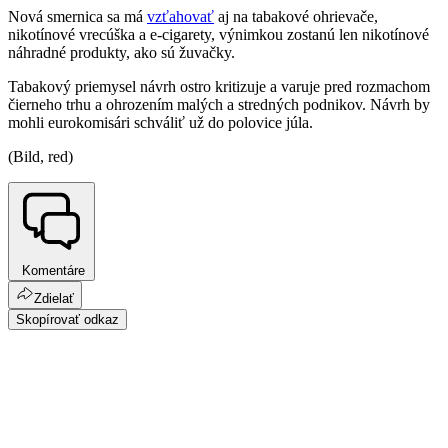
Nová smernica sa má
vzťahovať
aj na tabakové ohrievače,
nikotínové vrecúška a e-cigarety, výnimkou zostanú len nikotínové
náhradné produkty, ako sú žuvačky.
Tabakový priemysel návrh ostro kritizuje a varuje pred rozmachom
čierneho trhu a ohrozením malých a stredných podnikov. Návrh by
mohli eurokomisári schváliť už do polovice júla.
(Bild, red)
Komentáre
Zdielať
Skopírovať odkaz