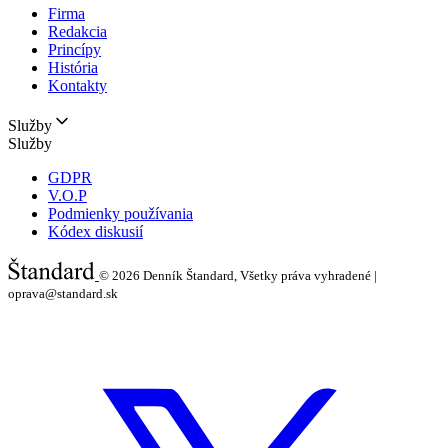
Firma
Redakcia
Princípy
História
Kontakty
Služby
Služby
GDPR
V.O.P
Podmienky používania
Kódex diskusií
© 2026
Denník Štandard, Všetky práva vyhradené |
oprava@standard.sk