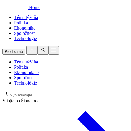
Home
Téma týždňa
Politika
Ekonomika
Spoločnosť
Technológie
Predplatné
Téma týždňa
Politika
Ekonomika
>
Spoločnosť
Technológie
Vitajte na Štandarde