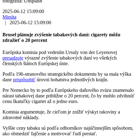
fotografia: Unsplash
2025-06-12 15:09:00
Minúta
|
2025-06-12 15:09:00
Brusel plánuje zvýšenie tabakových daní: cigarety môžu
zdražieť o 20 percent
Európska komisia pod vedením Ursuly von der Leyenovej
presadzuje
výrazné zvýšenie tabakových daní vo všetkých
členských štátoch Európskej únie.
Podľa 196-stranového strategického dokumentu by sa mala výška
dane
prispôsobiť
úrovni bohatstva jednotlivých krajín.
Pre Nemecko by to podľa Európskeho daňového zväzu znamenalo
nárast tabakovej dane približne o 20 percent, čo by mohlo zdvihnúť
cenu škatuľky cigariet až o jedno euro.
Komisia argumentuje, že cieľom je znížiť výskyt rakoviny a
zdravotné náklady.
Vyššie ceny tabaku sú podľa odborníkov najúčinnejším spôsobom,
ako obmedziť fajčenie a motivovať ľudí prestať.