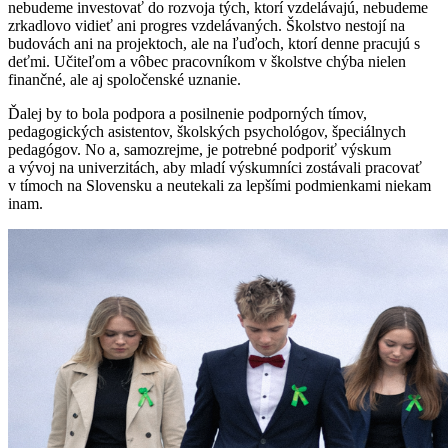
nebudeme investovať do rozvoja tých, ktorí vzdelávajú, nebudeme
zrkadlovo vidieť ani progres vzdelávaných. Školstvo nestojí na
budovách ani na projektoch, ale na ľuďoch, ktorí denne pracujú s
deťmi. Učiteľom a vôbec pracovníkom v školstve chýba nielen
finančné, ale aj spoločenské uznanie.
Ďalej by to bola podpora a posilnenie podporných tímov,
pedagogických asistentov, školských psychológov, špeciálnych
pedagógov. No a, samozrejme, je potrebné podporiť výskum
a vývoj na univerzitách, aby mladí výskumníci zostávali pracovať
v tímoch na Slovensku a neutekali za lepšími podmienkami niekam
inam.