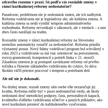
zdravého rozumu v praxi. Sú podľa vás rozsiahle zmeny v
rámci kurikulárnej reformy nedostatočné?
Paradoxne, problémom nie je nedostatok zmien, ale ich nadbytok.
Reforma vzdelávania nie je legislatívny akt, ale kultúrna zmena. A
kultúrna zmena sa nedá vynútiť tempom administratívneho
rozhodnutia. Reformy nevznikajú v zákonoch, ale v triedach – a tam
dnes často narážajú na realitu.
Rozsiahle zmeny v rámci kurikulárnej reformy na Slovensku
nemožno automaticky označiť za nedostatočné. Reforma prináša
významný posun. Nový štátny vzdelávací program bol schválený v
roku 2023 a vzdelávanie sa má viac orientovať na porozumenie,
rozvoj gramotností, kompetencií a potrieb žiaka v 21. storočí.
Zásadnou zmenou je aj postupné zavádzanie reformy od prvého
ročníka a členenie základného vzdelávania do cyklov, čo dáva
školám väčší priestor pracovať s tempom a potrebami detí.
Ale nič nie je dokonalé.
Na druhej strane, rozsah zmeny sám osebe ešte nezaručuje jej
kvalitu. Reforma môže byť v praxi nedostatočná vtedy, ak školy
nedostanú dosť metodickej podpory, času, personálnych kapacít,
kvalitného ďalšieho vzdelávania učiteľov a jasných príkladov, ako
nové kurikulum preniesť do každodenného vyučovania.