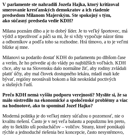
V parlamente ste nahradili Jozefa Hajka, ktorý kritizoval
smerovanie kresťanských demokratov a ich riadenie
predsedom Milanom Majerským. Ste spokojný s tým,
ako súčasný predseda vedie KDH?
Milana poznám dlho a je to dobrý líder. Je to veľký športovec, má
výdrž a trpezlivosť a páči sa mi, že si vždy vypočuje názor tímu
a odborníkov a podľa toho sa rozhodne. Hrá tímovo, a to je veľmi
blízke aj mne.
Milanovi sa podarilo dostať KDH do parlamentu po dlhšom čase
a verím, že ho privedie aj do vlády po najbližších voľbách. KDH
chce, aby sa na Slovensku dalo normálne žiť, aby rodiny zvládali
platiť účty, aby mal človek dostupného lekára, mladí mali kde
bývať, regióny neostávali bokom a štát neokrádal poctivých
a slušných ľudí.
Prečo KDH nemá vyššiu podporu verejnosti? Myslíte si, že sa
málo sústredilo na ekonomické a spoločenské problémy a viac
na hodnotové, ako to spomínal Jozef Hajko?
Moderná politika je do veľkej miery súťažou o pozornosť, nie o
kvalitu riešení. Často je v nej veľa balastu a populizmu len preto,
aby to šteklilo uši poslucháčov – voličov. Strany, ktoré ponúkajú
rýchle a jednoduché riešenia bez koncepcie, často nesystémovo,