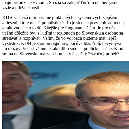
majú prirodzene výhodu. Snažia sa zalepiť ľuďom oči bez jasnej
vízie a udržateľnosti.
KDH sa snaží o prinášanie praktických a systémových zlepšení
a riešení, ktoré nie sú populistické. To je síce na prvý pohľad menej
atraktívne, ale o to dôležitejšie pre fungovanie štátu. Je pre nás
veľmi dôležité byť s ľuďmi v regiónoch po Slovensku a osobne sa
stretávať a rozprávať. Verím, že vo voľbách budeme mať lepší
výsledok. KDH je stranou regiónov, počúva hlas ľudí, nevymýva
im mozgy. Veď si všimnite, ako dlho sme na politickej scéne. Ktorá
strana na Slovensku má za sebou taký úspešný 36-ročný príbeh?