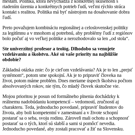
mestám. Politika, ktorá nevychádza z konkrétnej skúsenosti s
riadením územia a konkrétnych potrieb ľudí, veľmi rýchlo stráca
kontakt s realitou. Politika má byť nástrojom na dosahovanie dobra
ľudí.
Preto považujem kombináciu regionálnej a celoslovenskej politiky
za legitímnu a v mnohom aj potrebnú, aby problémy ľudí z regiónov
bolo počuť aj vo veľkej politike a nerozhodovalo sa len „od stola“.
Ste univerzitný profesor a teológ. Dlhodobo sa venujete
vzdelávaniu a školstvu. Aké sú vaše priority na najbližšie
obdobie?
Základná otázka znie: čo je cieľom vzdelávania? Ak je to len „prejsť
systémom“, potom sme spokojní. Ak je to pripraviť človeka na
život, potom máme problém. Dnes meriame úspech školstva počtom
absolvovaných rokov, nie tým, čo mladý človek skutočne vie.
Mojou prioritou je posun od formálneho plnenia dochádzky k
reálnemu nadobúdaniu kompetencií – vedomostí, zručností aj
charakteru. Teda, jednoducho povedané, pripraviť študentov do
života, aby boli kompetentní v zamestnaní a v živote schopní
postarať sa o seba, svoju rodinu. Zároveň mali ochotu a schopnosť
postarať sa o tých, ktorí sú slabší a sami si pomôcť nevedia.
Jednoducho povedané, aby zostali pracovať a žiť na Slovensku.