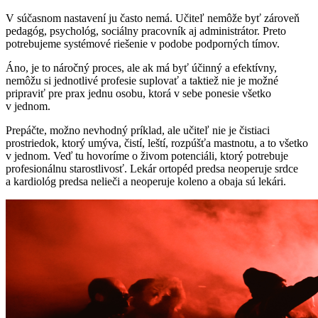
V súčasnom nastavení ju často nemá. Učiteľ nemôže byť zároveň
pedagóg, psychológ, sociálny pracovník aj administrátor. Preto
potrebujeme systémové riešenie v podobe podporných tímov.
Áno, je to náročný proces, ale ak má byť účinný a efektívny,
nemôžu si jednotlivé profesie suplovať a taktiež nie je možné
pripraviť pre prax jednu osobu, ktorá v sebe ponesie všetko
v jednom.
Prepáčte, možno nevhodný príklad, ale učiteľ nie je čistiaci
prostriedok, ktorý umýva, čistí, leští, rozpúšťa mastnotu, a to všetko
v jednom. Veď tu hovoríme o živom potenciáli, ktorý potrebuje
profesionálnu starostlivosť. Lekár ortopéd predsa neoperuje srdce
a kardiológ predsa nelieči a neoperuje koleno a obaja sú lekári.