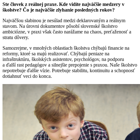
Ste človek z reálnej praxe. Kde vidíte najväčšie medzery v
školstve?
Čo je najväčšie zlyhanie posledných rokov?
Najväčšou slabinou je nesúlad medzi deklarovaným a reálnym
stavom. Na úrovni dokumentov pôsobí slovenské školstvo
ambiciózne, v praxi však často narážame na chaos, preťaženosť a
stratu dôvery.
Samozrejme, v mnohých oblastiach školstva chýbajú financie na
reformy, ktoré sa majú realizovať. Chýbajú peniaze na
infraštruktúru, školských asistentov, psychológov, na podporu
a ďalší rast pedagógov a silnejšie prepojenie s praxou. Naše školstvo
nepotrebuje ďalšie vízie. Potrebuje stabilitu, kontinuitu a schopnosť
dotiahnuť veci do konca.