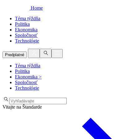
Home
Téma týždňa
Politika
Ekonomika
Spoločnosť
Technológie
Predplatné
Téma týždňa
Politika
Ekonomika
>
Spoločnosť
Technológie
Vitajte na Štandarde