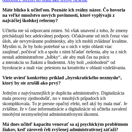
Máte blízko k učiteľom. Poznáte ich reálny názor. Čo hovoria
na veľké množstvo nových povinností, ktoré vyplývajú z
najväčšej školskej reformy?
Učitelia nie sú odporcami zmien. Sú však unavení z toho, že zmeny
prichádzajú bez adekvátnej podpory. Očakávame od nich čoraz viac
úloh, ale nevytvárame podmienky, aby ich mohli zvládnuť kvalitne.
Myslím si, že by bolo potrebné sa o nich v tejto oblasti viac
zaujímať, počúvať ich a spolu s nimi hľadať riešenia, aby sa z nich
nestali administratívne „bábky“, ale aby mali čas na prácu
a interakciu so žiakmi a študentmi. Aby boli „oslobodení“ od
byrokracie a mali viac priestoru na kreativitu v oblasti vzdelávania.
Viete uviesť konkrétny príklad „byrokratického nezmyslu“,
ktorý by ste zrušili ako prvý?
Jedným z najvýraznejších je duplicita administratívy. Digitalizácia
mala procesy zjednodušiť, no v mnohých prípadoch ich
skomplikovala. To je presne opačný efekt, než aký by mala mať. Je
zvláštne, že v čase informatizácie a digitalizácie sú učitelia zavalení
mnohými nezmyselnými administratívnymi úkonmi.
Má dnes učiteľ kapacitu venovať sa aj psychickým problémom
žiakov, keď zároveň čelí zvýšenej administratívnej záťaži?