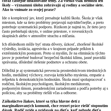
čoraz častejšie diskutované
témy. Za všetko však nemôžu len
školy – významnú úlohu zohrávajú aj rodiny a sociálne siete.
Ako to vnímate zo svojej praxe?
Ide o komplexný jav, ktorý presahuje každú školu. Škola je však
miestom, kde sa tieto problémy prejavujú najviditeľnejšie, a preto
potrebuje systematickú podporu. Rizikom je najmä to, že tieto javy
často prebiehajú skryto, v online priestore, v rovesníckych
skupinách alebo v atmosfére strachu a mlčania.
Ich dôsledkom môže byť strata dôvery, úzkosť, zhoršené školské
výsledky, izolácia, agresivita a v krajnom prípade príklon k
extrémistickým postojom. Preto si myslím, že na elimináciu týchto
javov je potrebné budovať bezpečnú školskú klímu, jasné pravidlá
správania, dôsledné riešenie podnetov a ochranu obete.
Dôležitá je aj systematická prevencia prostredníctvom triednických
hodín, mediálnej výchovy, rozvoja kritického myslenia, empatie a
rešpektu k demokratickým hodnotám. Škola musí spolupracovať s
rodičmi, školským psychológom, školským mediátorom,
podporným tímom, poradenskými zariadeniami a podľa potreby aj s
políciou, aby sa problémy riešili včas a odborne.
Záškoláctvo žiakov, ktoré sa týka hlavne detí z
marginalizovaných komunít, chce rezort práce riešiť stopnutím
dávok. Rodič príde o prídavok na dieťa, keď nebude dieťa