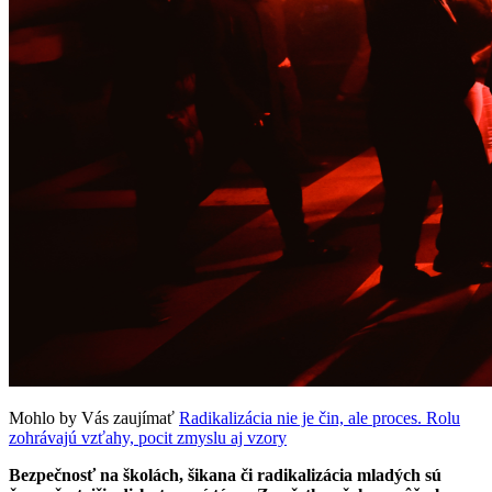
Mohlo by Vás zaujímať
Radikalizácia nie je čin, ale proces. Rolu
zohrávajú vzťahy, pocit zmyslu aj vzory
Bezpečnosť na školách, šikana či radikalizácia mladých sú