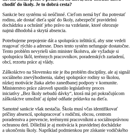
chodiť do školy. Je to dobrá cesta?
Sankcie bez systému sú neúčinné. Cieľom nemá byť iba potrestať
rodinu, ale dostať dieťa späť do školy, zabezpečiť pravidelnú
dochádzku a ochrániť jeho právo na vzdelanie, ktoré ohrozuje
najmä dlhodobá a skrytá absencia.
Potrebujeme prepojenie dát a spoluprácu inštitúcií, aby sme vedeli
reagovať rýchlo a adresne. Dnes tento systém nefunguje dostatočne.
Tento problém nevyrieši sám minister školstva, ale vyžaduje si
spoluprácu škôl, terénnych pracovníkov, poradenských zariadení,
obcí, rezortu práce aj vlády.
Záškoláctvo na Slovensku nie je iba problém disciplíny, ale aj signál
sociálneho znevýhodnenia, slabej spolupráce rodiny so školou,
nízkej motivácie žiaka alebo zanedbanej podpory v komunite.
Ministerstvo práce zároveň spustilo legislatívny proces
iniciatívy „Bez školy nebudú dávky“, ktorá má pri pokračujúcom
záškoláctve umožniť aj úplné odňatie prídavku na dieťa.
Samotné sankcie však nestačia. Škola musí včas identifikovať
príčiny absencií, spolupracovať s rodičmi, obcou, centrom
poradenstva a prevencie, terénnymi pracovníkmi a sociálnoprávnou
ochranou detí. Dôležitá je aj motivácia k pravidelnej dochádzke
a ukončeniu školy. Napríklad podmienkou pre získanie vodičského