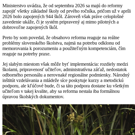
Ministerstvo uvádza, že od septembra 2026 sa majú do reformy
zapojiť všetky základné školy od prvého ročníka, pričom už v apríli
2026 bolo zapojených 944 škôl. Zároveň však práve celoplošné
zavedenie ukáže, či je systém pripravený aj mimo pilotných a
dobrovoľne zapojených škôl.
Preto by som povedal, že obsahovo reforma reaguje na reálne
problémy slovenského školstva, najmä na potrebu odklonu od
memorovania k porozumeniu a použiteľným kompetenciám, čím
reaguje na potreby praxe.
Jej slabým miestom však môže byť implementácia: rozdiely medzi
školami, pripravenosť učiteľov, administratívna záťaž, nedostatok
odborného personálu a nerovnaké regionálne podmienky. Národný
inštitút vzdelávania a mládeže síce poskytuje kurzy a metodickú
podporu, ale kľúčové bude, či sa táto podpora dostane ku všetkým
učiteľom v takej kvalite, aby sa reforma nestala iba formálnou
úpravou školských dokumentov.