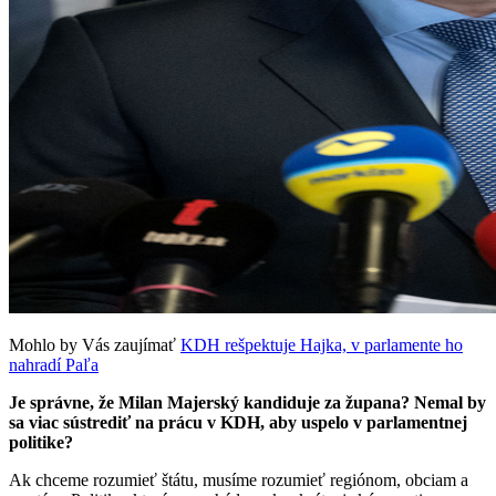
Mohlo by Vás zaujímať
KDH rešpektuje Hajka, v parlamente ho
nahradí Paľa
Je správne, že Milan Majerský kandiduje za župana? Nemal by
sa viac sústrediť na prácu v KDH, aby uspelo v parlamentnej
politike?
Ak chceme rozumieť štátu, musíme rozumieť regiónom, obciam a