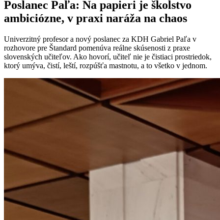
Poslanec Paľa: Na papieri je školstvo
ambiciózne, v praxi naráža na chaos
Univerzitný profesor a nový poslanec za KDH Gabriel Paľa v
rozhovore pre Štandard pomenúva reálne skúsenosti z praxe
slovenských učiteľov. Ako hovorí, učiteľ nie je čistiaci prostriedok,
ktorý umýva, čistí, leští, rozpúšťa mastnotu, a to všetko v jednom.