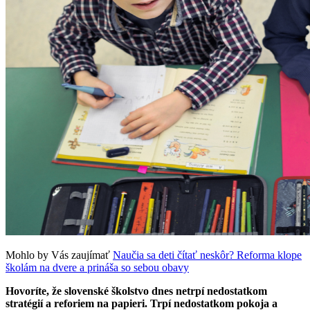
Mohlo by Vás zaujímať
Naučia sa deti čítať neskôr? Reforma klope
školám na dvere a prináša so sebou obavy
Hovoríte, že s
lovenské školstvo dnes netrpí nedostatkom
stratégií a reforiem na papieri. Trpí nedostatkom pokoja a