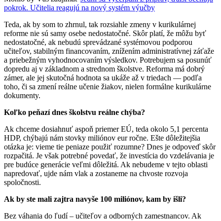
pokrok. Učitelia reagujú na nový systém výučby
Teda, ak by som to zhrnul, tak rozsiahle zmeny v kurikulárnej
reforme nie sú samy osebe nedostatočné. Skôr platí, že môžu byť
nedostatočné, ak nebudú sprevádzané systémovou podporou
učiteľov, stabilným financovaním, znížením administratívnej záťaže
a priebežným vyhodnocovaním výsledkov. Potrebujem sa posunúť
dopredu aj v základnom a strednom školstve. Reforma má dobrý
zámer, ale jej skutočná hodnota sa ukáže až v triedach — podľa
toho, či sa zmení reálne učenie žiakov, nielen formálne kurikulárne
dokumenty.
Koľko peňazí dnes školstvu reálne chýba?
Ak chceme dosiahnuť aspoň priemer EÚ, teda okolo 5,1 percenta
HDP, chýbajú nám stovky miliónov eur ročne. Ešte dôležitejšia
otázka je: vieme tie peniaze použiť rozumne? Dnes je odpoveď skôr
rozpačitá. Je však potrebné povedať, že investícia do vzdelávania je
pre budúce generácie veľmi dôležitá. Ak nebudeme v tejto oblasti
napredovať, ujde nám vlak a zostaneme na chvoste rozvoja
spoločnosti.
Ak by ste mali zajtra navyše 100 miliónov, kam by išli?
Bez váhania do ľudí – učiteľov a odborných zamestnancov. Ak