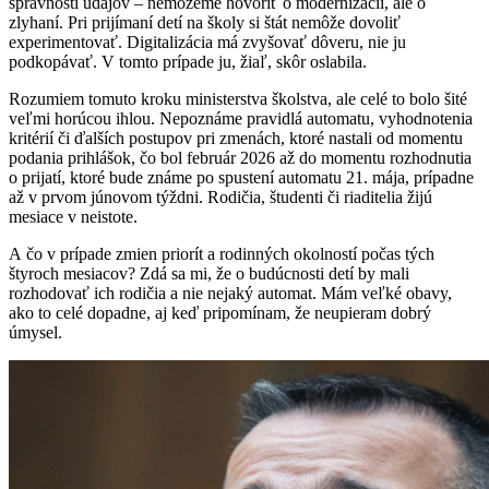
správnosti údajov – nemôžeme hovoriť o modernizácii, ale o
zlyhaní. Pri prijímaní detí na školy si štát nemôže dovoliť
experimentovať. Digitalizácia má zvyšovať dôveru, nie ju
podkopávať. V tomto prípade ju, žiaľ, skôr oslabila.
Rozumiem tomuto kroku ministerstva školstva, ale celé to bolo šité
veľmi horúcou ihlou. Nepoznáme pravidlá automatu, vyhodnotenia
kritérií či ďalších postupov pri zmenách, ktoré nastali od momentu
podania prihlášok, čo bol február 2026 až do momentu rozhodnutia
o prijatí, ktoré bude známe po spustení automatu 21. mája, prípadne
až v prvom júnovom týždni. Rodičia, študenti či riaditelia žijú
mesiace v neistote.
A čo v prípade zmien priorít a rodinných okolností počas tých
štyroch mesiacov? Zdá sa mi, že o budúcnosti detí by mali
rozhodovať ich rodičia a nie nejaký automat. Mám veľké obavy,
ako to celé dopadne, aj keď pripomínam, že neupieram dobrý
úmysel.