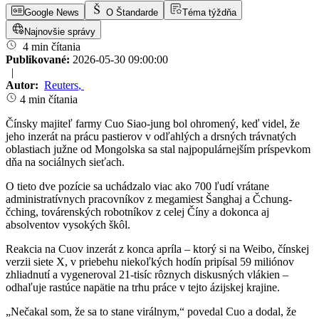
Google News
O Štandarde
Téma týždňa
Najnovšie správy
4 min čítania
Publikované:
2026-05-30 09:00:00
|
Autor:
Reuters
,
4 min čítania
Čínsky majiteľ farmy Cuo Siao-jung bol ohromený, keď videl, že
jeho inzerát na prácu pastierov v odľahlých a drsných trávnatých
oblastiach južne od Mongolska sa stal najpopulárnejším príspevkom
dňa na sociálnych sieťach.
O tieto dve pozície sa uchádzalo viac ako 700 ľudí vrátane
administratívnych pracovníkov z megamiest Šanghaj a Čchung-
čching, továrenských robotníkov z celej Číny a dokonca aj
absolventov vysokých škôl.
Reakcia na Cuov inzerát z konca apríla – ktorý si na Weibo, čínskej
verzii siete X, v priebehu niekoľkých hodín pripísal 59 miliónov
zhliadnutí a vygeneroval 21-tisíc rôznych diskusných vlákien –
odhaľuje rastúce napätie na trhu práce v tejto ázijskej krajine.
„Nečakal som, že sa to stane virálnym,“ povedal Cuo a dodal, že