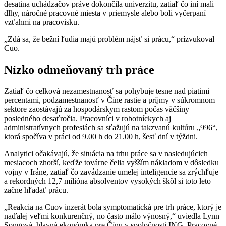
desatina uchádzačov práve dokončila univerzitu, zatiaľ čo iní mali
dlhy, náročné pracovné miesta v priemysle alebo boli vyčerpaní
vzťahmi na pracovisku.
„Zdá sa, že bežní ľudia majú problém nájsť si prácu,“ prízvukoval
Cuo.
Nízko odmeňovaný trh práce
Zatiaľ čo celková nezamestnanosť sa pohybuje tesne nad piatimi
percentami, podzamestnanosť v Číne rastie a príjmy v súkromnom
sektore zaostávajú za hospodárskym rastom počas väčšiny
posledného desaťročia. Pracovníci v robotníckych aj
administratívnych profesiách sa sťažujú na takzvanú kultúru „996“,
ktorá spočíva v práci od 9.00 h do 21.00 h, šesť dní v týždni.
Analytici očakávajú, že situácia na trhu práce sa v nasledujúcich
mesiacoch zhorší, keďže továrne čelia vyšším nákladom v dôsledku
vojny v Iráne, zatiaľ čo zavádzanie umelej inteligencie sa zrýchľuje
a rekordných 12,7 milióna absolventov vysokých škôl si toto leto
začne hľadať prácu.
„Reakcia na Cuov inzerát bola symptomatická pre trh práce, ktorý je
naďalej veľmi konkurenčný, no často málo výnosný,“ uviedla Lynn
Songová, hlavná ekonómka pre Čínu v spoločnosti ING. Pracovné