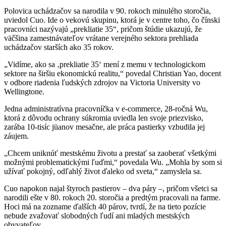
Polovica uchádzačov sa narodila v 90. rokoch minulého storočia,
uviedol Cuo. Ide o vekovú skupinu, ktorá je v centre toho, čo čínski
pracovníci nazývajú „prekliatie 35“, pričom štúdie ukazujú, že
väčšina zamestnávateľov vrátane verejného sektora prehliada
uchádzačov starších ako 35 rokov.
„Vidíme, ako sa ‚prekliatie 35‘ mení z memu v technologickom
sektore na širšiu ekonomickú realitu,“ povedal Christian Yao, docent
v odbore riadenia ľudských zdrojov na Victoria University vo
Wellingtone.
Jedna administratívna pracovníčka v e-commerce, 28-ročná Wu,
ktorá z dôvodu ochrany súkromia uviedla len svoje priezvisko,
zarába 10-tisíc jüanov mesačne, ale práca pastierky vzbudila jej
záujem.
„Chcem uniknúť mestskému životu a prestať sa zaoberať všetkými
možnými problematickými ľuďmi,“ povedala Wu. „Mohla by som si
užívať pokojný, odľahlý život ďaleko od sveta,“ zamyslela sa.
Cuo napokon najal štyroch pastierov – dva páry –, pričom všetci sa
narodili ešte v 80. rokoch 20. storočia a predtým pracovali na farme.
Hoci má na zozname ďalších 40 párov, tvrdí, že na tieto pozície
nebude zvažovať slobodných ľudí ani mladých mestských
obyvateľov.