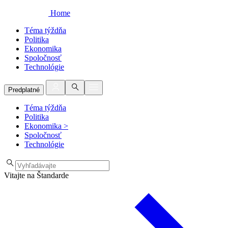
Home
Téma týždňa
Politika
Ekonomika
Spoločnosť
Technológie
Predplatné
Téma týždňa
Politika
Ekonomika
>
Spoločnosť
Technológie
Vitajte na Štandarde