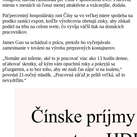
miesta v mestách sú čoraz menej atraktívne a vzácnejšie, dodala.
Päťpercentný hospodársky rast Číny sa vo veľkej miere spolieha na
prudko rastúci export, keďže výrobcovia obetujú zisky, aby získali
podiel na trhu na celom svete, čo vyvíja väčší tlak na domácich
pracovníkov.
James Guo sa uchádzal o prácu, pretože ho vyčerpávalo
zamestnanie v továrni na výrobu prepravných kontajnerov.
„Nemáte ani tušenie, aké to je pracovať viac ako 13 hodín denne,
uťahovať skrutky, až kým vám opuchnú ruky a pokryjú sa
pľuzgiermi, a to bez toho, aby ste mali čas zájsť si na toaletu,“
povedal 21-ročný mladík. „Pracovná záťaž je príliš veľká, už to
nevydržím.“