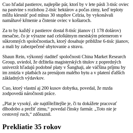
Cuo hľadal pastierov, najlepšie pár, ktorí by v lete pásli 3-tisíc oviec
na pastvine s rozlohou 2-tisíc hektárov a počas zimy, keď teploty
môžu klesnúť pod mínus 30 stupňov Celzia, by vykonávali
namáhavé kŕmenie a čistenie oviec v košiaroch.
Za to by každý z pastierov dostal 8-tisíc jüanov (1 178 dolárov)
mesačne, čo je výrazne nad celoštátnym mestským priemerom v
súkromných spoločnostiach, ktorý dosahuje približne 6-tisíc jüanov,
a mali by zabezpečené ubytovanie a stravu.
Shaun Rein, výkonný riaditeľ spoločnosti China Market Research
Group, uviedol, že držitelia magisterských titulov z popredných
univerzít hľadajú podobné platy v Šanghaji, ale väčšina príjmu by
im zmizla v platbách za prenájom malého bytu a v platení ďalších
základných výdavkov.
Cuo, ktorý vlastní aj 200 kusov dobytka, povedal, že mzda
zodpovedá náročnosti práce.
„Plat je vysoký, ale najdôležitejšie je, či tu dokážete pracovať
dlhodobo a prežiť zimu,“ povedal čínsky farmár. „Toto nie je
cestovný ruch,“ zdôraznil.
Prekliatie 35 rokov