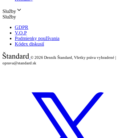
Služby
Služby
GDPR
V.O.P
Podmienky používania
Kódex diskusií
© 2026
Denník Štandard, Všetky práva vyhradené |
oprava@standard.sk