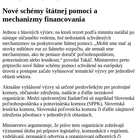
Nové schémy štátnej pomoci a
mechanizmy financovania
Jednou z hlavných výziev, na ktorú rezort podľa ministra narážal po
nástupe súčasného vedenia, bol nedostatok schválených
mechanizmov na poskytovanie štátnej pomoci. „Mohli sme mať aj
stovky miliónov eur zo štátneho rozpočtu, ale nemali sme
mechanizmus, ako tie peniaze doručiť poľnohospodárom,
potravinárom alebo lesníkom,“ povedal Takáč. Ministerstvo preto
pripravilo nové štátne schémy pomoci schválené na európskej
úrovni a postupne začalo vyhlasovať tematické výzvy pre jednotlivé
oblasti sektora.
Aktuálne vyhlásené výzvy sú určené predovšetkým pre profesijné
komory, občianske združenia, nadácie a ďalšie neziskové
organizácie. Medzi oprávnenými žiadateľmi sú napríklad Slovenská
poľnohospodárska a potravinárska komora (SPPK), Slovenská
lesnícka komora, Slovenská poľovnícka komora či ďalšie záujmové
združenia pôsobiace v jednotlivých oblastiach.
Ministerstvo argumentuje, že práve tieto organizácie zohrávajú
významnú úlohu pri príprave legislatívy, komunikácii s regiónmi,
vzdelávaní, propagácii odvetvia a organizovaní odborných či