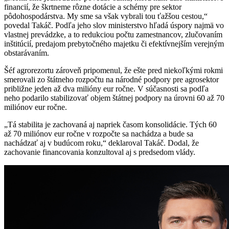
financií, že škrtneme rôzne dotácie a schémy pre sektor
pôdohospodárstva. My sme sa však vybrali tou ťažšou cestou,“
povedal Takáč. Podľa jeho slov ministerstvo hľadá úspory najmä vo
vlastnej prevádzke, a to redukciou počtu zamestnancov, zlučovaním
inštitúcií, predajom prebytočného majetku či efektívnejším verejným
obstarávaním.
Šéf agrorezortu zároveň pripomenul, že ešte pred niekoľkými rokmi
smerovali zo štátneho rozpočtu na národné podpory pre agrosektor
približne jeden až dva milióny eur ročne. V súčasnosti sa podľa
neho podarilo stabilizovať objem štátnej podpory na úrovni 60 až 70
miliónov eur ročne.
„Tá stabilita je zachovaná aj napriek časom konsolidácie. Tých 60
až 70 miliónov eur ročne v rozpočte sa nachádza a bude sa
nachádzať aj v budúcom roku,“ deklaroval Takáč. Dodal, že
zachovanie financovania konzultoval aj s predsedom vlády.