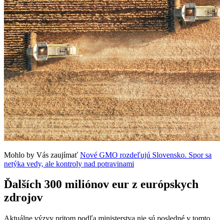
Mohlo by Vás zaujímať
Nové GMO rozdeľujú Slovensko. Spor sa
netýka vedy, ale kontroly nad potravinami
Ďalších 300 miliónov eur z európskych
zdrojov
Aktuálne výzvy pritom podľa ministerstva nie sú posledné v tomto