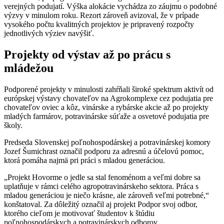
verejných podujatí. Výška alokácie vychádza zo záujmu o podobné
výzvy v minulom roku. Rezort zároveň avizoval, že v prípade
vysokého počtu kvalitných projektov je pripravený rozpočty
jednotlivých výziev navýšiť.
Projekty od výstav až po prácu s
mládežou
Podporené projekty v minulosti zahŕňali široké spektrum aktivít od
európskej výstavy chovateľov na Agrokomplexe cez podujatia pre
chovateľov oviec a kôz, vinárske a rybárske akcie až po projekty
mladých farmárov, potravinárske súťaže a osvetové podujatia pre
školy.
Predseda Slovenskej poľnohospodárskej a potravinárskej komory
Jozef Šumichrast označil podporu za adresnú a účelovú pomoc,
ktorá pomáha najmä pri práci s mladou generáciou.
„Projekt Hovorme o jedle sa stal fenoménom a veľmi dobre sa
uplatňuje v rámci celého agropotravinárskeho sektora. Práca s
mladou generáciou je niečo krásne, ale zároveň veľmi potrebné,“
konštatoval. Za dôležitý označil aj projekt Podpor svoj odbor,
ktorého cieľom je motivovať študentov k štúdiu
poľnohospodárskych a potravinárskych odborov.