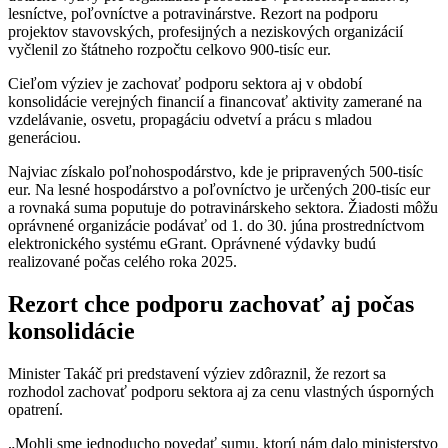
lesníctve, poľovníctve a potravinárstve. Rezort na podporu
projektov stavovských, profesijných a neziskových organizácií
vyčlenil zo štátneho rozpočtu celkovo 900-tisíc eur.
Cieľom výziev je zachovať podporu sektora aj v období
konsolidácie verejných financií a financovať aktivity zamerané na
vzdelávanie, osvetu, propagáciu odvetví a prácu s mladou
generáciou.
Najviac získalo poľnohospodárstvo, kde je pripravených 500-tisíc
eur. Na lesné hospodárstvo a poľovníctvo je určených 200-tisíc eur
a rovnaká suma poputuje do potravinárskeho sektora. Žiadosti môžu
oprávnené organizácie podávať od 1. do 30. júna prostredníctvom
elektronického systému eGrant. Oprávnené výdavky budú
realizované počas celého roka 2025.
Rezort chce podporu zachovať aj počas
konsolidácie
Minister Takáč pri predstavení výziev zdôraznil, že rezort sa
rozhodol zachovať podporu sektora aj za cenu vlastných úsporných
opatrení.
„Mohli sme jednoducho povedať sumu, ktorú nám dalo ministerstvo