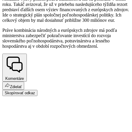
roku. Takáč avizoval, že už v priebehu nasledujúceho týždňa rezort
predstaví ďalších osem výziev financovaných z európskych zdrojov.
Ide o strategický plán spoločnej poľnohospodárskej politiky. Ich
celkový objem by mal dosiahnuť približne 300 miliónov eur.
Práve kombinácia národných a európskych zdrojov má podľa
ministerstva zabezpečiť pokračovanie investícií do rozvoja
slovenského poľnohospodárstva, potravinárstva a lesného
hospodárstva aj v období rozpočtových obmedzení.
Komentáre
Zdielať
Skopírovať odkaz