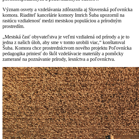
Význam osvety a vzdelávania zdôraznila aj Slovenská poľovnícka
komora. Riaditeľ kancelárie komory Imrich Šuba upozornil na
rastúcu vzdialenosť medzi mestskou populáciou a prírodným
prostredím.
„Mestská časť obyvateľstva je veľmi vzdialená od prírody a je to
jedna z našich úloh, aby sme v tomto urobili viac,“ konštatoval
Šuba. Komora chce prostredníctvom nového projektu Poľovnícka
pedagogika priniesť do škôl vzdelávacie materiály a pomôcky
zamerané na poznávanie prírody, lesníctva a poľovníctva.