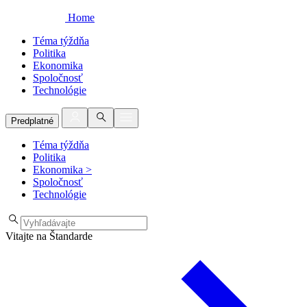
Home
Téma týždňa
Politika
Ekonomika
Spoločnosť
Technológie
Predplatné
Téma týždňa
Politika
Ekonomika
>
Spoločnosť
Technológie
Vitajte na Štandarde