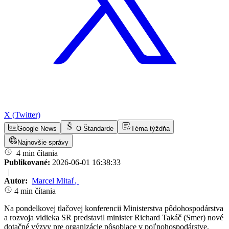
X (Twitter)
Google News
O Štandarde
Téma týždňa
Najnovšie správy
4 min čítania
Publikované:
2026-06-01 16:38:33
|
Autor:
Marcel Mitaľ
,
4 min čítania
Na pondelkovej tlačovej konferencii Ministerstva pôdohospodárstva
a rozvoja vidieka SR predstavil minister Richard Takáč (Smer) nové
dotačné výzvy pre organizácie pôsobiace v poľnohospodárstve,