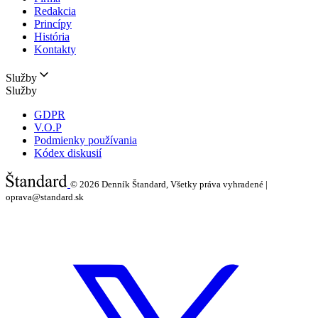
Redakcia
Princípy
História
Kontakty
Služby
Služby
GDPR
V.O.P
Podmienky používania
Kódex diskusií
© 2026
Denník Štandard, Všetky práva vyhradené |
oprava@standard.sk