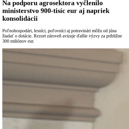
Na podporu agrosektora vyčlenilo
ministerstvo 900-tisíc eur aj napriek
konsolidácii
Poľnohospodári, lesníci, poľovníci aj potravinári môžu od júna
žiadať o dotácie. Rezort zároveň avizuje ďalšie výzvy za približne
300 miliónov eur.