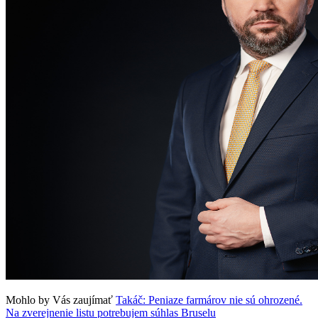
Mohlo by Vás zaujímať
Takáč: Peniaze farmárov nie sú ohrozené.
Na zverejnenie listu potrebujem súhlas Bruselu