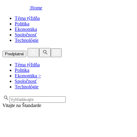
Home
Téma týždňa
Politika
Ekonomika
Spoločnosť
Technológie
Predplatné
Téma týždňa
Politika
Ekonomika
>
Spoločnosť
Technológie
Vitajte na Štandarde