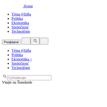
Home
Téma týždňa
Politika
Ekonomika
Spoločnosť
Technológie
Predplatné
Téma týždňa
Politika
Ekonomika
>
Spoločnosť
Technológie
Vitajte na Štandarde