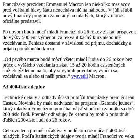
Francúzsky prezident Emmanuel Macron len niekoľko mesiacov
pred voľbami hlavy štátu nenecháva nič na náhodou. V júli sľúbil
nový finančný program zameraný na mladých, ktorý v utorok
oficiálne predstavil.
Po novom budú môcť mladí Francúzi do 26 rokov získať príspevok
do výšky 500 eur výmenou za rekvalifikačný kurz alebo iné
vzdelávanie. Peniaze dostanú v závislosti od príjmu, dochádzky a
prijatia ponúkaného kurzu.
„Od prvého marca budú môcť všetci mladí ľudia do 26 rokov bez
práce a vyššieho vzdelania získať 15 až 20 hodín asistenčných
služieb týždenne na to, aby si vybrali povolanie, vyučili sa,
vzdelávali sa alebo si našli prácu,“
vysvetlil
Macron.
Až 400-tisíc adeptov
Technické detaily a odhady účasti priblížil francúzsky premiér Jean
Castex. Novinka by mala nadviazať na program „Garantie jeunes“,
ktorý mladým Francúzom pomáhal nájsť si prácu a zapojilo sa doň
200-tisíc ľudí. Premiér odhaduje, že k tomu by mohlo pribudnúť
ďalších 200-tisíc ľudí do 26 rokov.
Celkovo teda premiér očakáva v budúcom roku účasť 400-tisíc
mladých. Podľa štatistických údajov tvoria mladí Francúzi vo veku