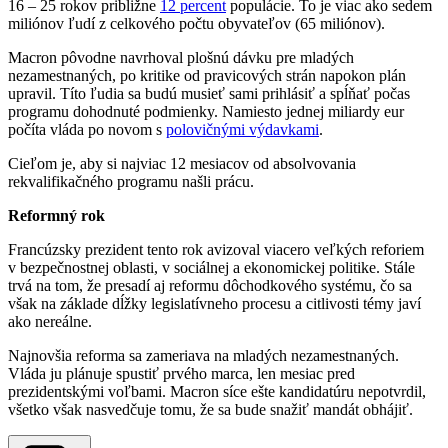
16 – 25 rokov približne
12 percent
populácie. To je viac ako sedem
miliónov ľudí z celkového počtu obyvateľov (65 miliónov).
Macron pôvodne navrhoval plošnú dávku pre mladých
nezamestnaných, po kritike od pravicových strán napokon plán
upravil. Títo ľudia sa budú musieť sami prihlásiť a spĺňať počas
programu dohodnuté podmienky. Namiesto jednej miliardy eur
počíta vláda po novom s
polovičnými výdavkami
.
Cieľom je, aby si najviac 12 mesiacov od absolvovania
rekvalifikačného programu našli prácu.
Reformný rok
Francúzsky prezident tento rok avizoval viacero veľkých reforiem
v bezpečnostnej oblasti, v sociálnej a ekonomickej politike. Stále
trvá na tom, že presadí aj reformu dôchodkového systému, čo sa
však na základe dĺžky legislatívneho procesu a citlivosti témy javí
ako nereálne.
Najnovšia reforma sa zameriava na mladých nezamestnaných.
Vláda ju plánuje spustiť prvého marca, len mesiac pred
prezidentskými voľbami. Macron síce ešte kandidatúru nepotvrdil,
všetko však nasvedčuje tomu, že sa bude snažiť mandát obhájiť.