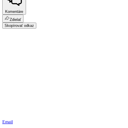
Komentáre
Zdielať
Skopírovať odkaz
Email