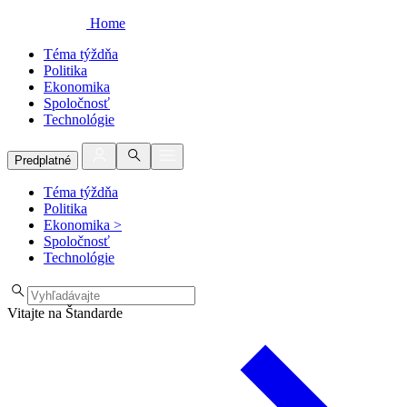
Home
Téma týždňa
Politika
Ekonomika
Spoločnosť
Technológie
Predplatné
Téma týždňa
Politika
Ekonomika
>
Spoločnosť
Technológie
Vitajte na Štandarde