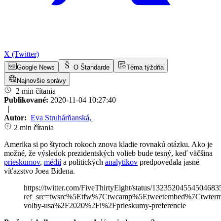
X (Twitter)
Google News
O Štandarde
Téma týždňa
Najnovšie správy
2 min čítania
Publikované:
2020-11-04 10:27:40
|
Autor:
Eva Struhárňanská
,
2 min čítania
Amerika si po štyroch rokoch znova kladie rovnakú otázku. Ako je
možné, že výsledok prezidentských volieb bude tesný, keď väčšina
prieskumov
,
médií
a politických
analytikov
predpovedala jasné
víťazstvo Joea Bidena.
https://twitter.com/FiveThirtyEight/status/13235204554504683
ref_src=twsrc%5Etfw%7Ctwcamp%5Etweetembed%7Ctwterm
volby-usa%2F2020%2Fi%2Fprieskumy-preferencie