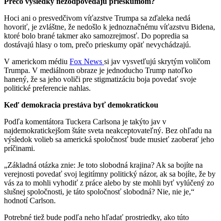
Prečo výsledky nezodpovedajú prieskumom?
Hoci ani o presvedčivom víťazstve Trumpa sa zďaleka nedá
hovoriť, je zvláštne, že nedošlo k jednoznačnému víťazstvu Bidena,
ktoré bolo brané takmer ako samozrejmosť. Do popredia sa
dostávajú hlasy o tom, prečo prieskumy opäť nevychádzajú.
V americkom médiu
Fox News
si jav vysvetľujú skrytým voličom
Trumpa. V mediálnom obraze je jednoducho Trump natoľko
hanený, že sa jeho voliči pre stigmatizáciu boja povedať svoje
politické preferencie nahlas.
Keď demokracia prestáva byť demokratickou
Podľa komentátora Tuckera Carlsona je takýto jav v
najdemokratickejšom štáte sveta neakceptovateľný. Bez ohľadu na
výsledok volieb sa americká spoločnosť bude musieť zaoberať jeho
príčinami.
„Základná otázka znie: Je toto slobodná krajina? Ak sa bojíte na
verejnosti povedať svoj legitímny politický názor, ak sa bojíte, že by
vás za to mohli vyhodiť z práce alebo by ste mohli byť vylúčený zo
slušnej spoločnosti, je táto spoločnosť slobodná? Nie, nie je,“
hodnotí Carlson.
Potrebné tiež bude podľa neho hľadať prostriedky, ako túto