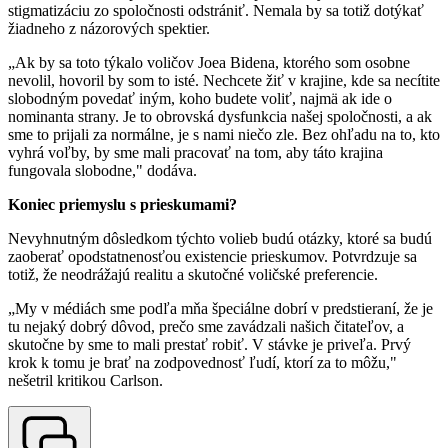
stigmatizáciu zo spoločnosti odstrániť. Nemala by sa totiž dotýkať
žiadneho z názorových spektier.
„Ak by sa toto týkalo voličov Joea Bidena, ktorého som osobne
nevolil, hovoril by som to isté. Nechcete žiť v krajine, kde sa necítite
slobodným povedať iným, koho budete voliť, najmä ak ide o
nominanta strany. Je to obrovská dysfunkcia našej spoločnosti, a ak
sme to prijali za normálne, je s nami niečo zle. Bez ohľadu na to, kto
vyhrá voľby, by sme mali pracovať na tom, aby táto krajina
fungovala slobodne," dodáva.
Koniec priemyslu s prieskumami?
Nevyhnutným dôsledkom týchto volieb budú otázky, ktoré sa budú
zaoberať opodstatnenosťou existencie prieskumov. Potvrdzuje sa
totiž, že neodrážajú realitu a skutočné voličské preferencie.
„My v médiách sme podľa mňa špeciálne dobrí v predstieraní, že je
tu nejaký dobrý dôvod, prečo sme zavádzali našich čitateľov, a
skutočne by sme to mali prestať robiť. V stávke je priveľa. Prvý
krok k tomu je brať na zodpovednosť ľudí, ktorí za to môžu,"
nešetril kritikou Carlson.