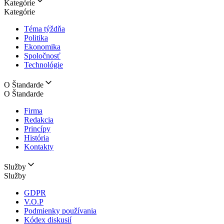
Kategórie
Kategórie
Téma týždňa
Politika
Ekonomika
Spoločnosť
Technológie
O Štandarde
O Štandarde
Firma
Redakcia
Princípy
História
Kontakty
Služby
Služby
GDPR
V.O.P
Podmienky používania
Kódex diskusií