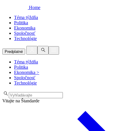
Home
Téma týždňa
Politika
Ekonomika
Spoločnosť
Technológie
Predplatné
Téma týždňa
Politika
Ekonomika
>
Spoločnosť
Technológie
Vitajte na Štandarde