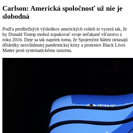
Carlson: Americká spoločnosť už nie je
slobodná
Podľa predbežných výsledkov amerických volieb to vyzerá tak, že
by Donald Trump mohol zopakovať svoje nečakané víťazstvo z
roku 2016. Deje sa tak napriek tomu, že Spojenými štátmi otriasajú
dôsledky nezvládnutej pandemickej krízy a protestov Black Lives
Matter proti systematickému rasizmu.