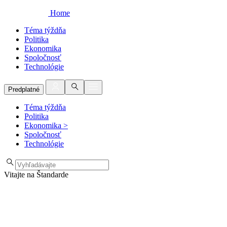
Home
Téma týždňa
Politika
Ekonomika
Spoločnosť
Technológie
Predplatné
Téma týždňa
Politika
Ekonomika
>
Spoločnosť
Technológie
Vitajte na Štandarde