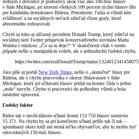
Jedným z dôvodov je podozrivý skok viac ako 100-tisíc hlasov
v štáte Michigan, pri ktorom všetkých 100 percent týchto hlasov išlo
pre kandidáta demokratov Bidena. Prirodzene, ľudia si všimli túto
zvláštnosť a na sociálnych sieťach zdieľali rôzne grafy, ktoré
abnormalitu zobrazovali.
Chytil sa toho aj súčasný prezident Donald Trump, ktorý zdieľal na
sociálnej sieti Twitter príspevok konzervatívneho novinára Matta
Walsha s otázkou: „Čo sa tu deje?“ V skutočnosti však v tomto
prípade nešlo o manipuláciu volieb, ale o jednoduchú ľudskú chybu.
https://twitter.com/realDonaldTrump/status/132401234145807
Ako píše aj portál
New York Times
, nešlo o „skutočné“ hlasy pre
Bidena, ale o chybu pracovníka v okrese Shiawassee v štáte
Michigan, ktorý pri sčítavaní hlasov pridal na koniec čísla o jednu
„nulu“ navyše. Chybu si pracovníci do polhodiny všimli a bola
následne opravená.
Ľudský faktor
Biden tak v neoficiálnom sčítaní dostal 153 710 hlasov namiesto
15 371. Na chybu by sa pri konečnom sčítaní prišlo tak či tak –
spomínaný okres totiž ani nemá toľko obyvateľov, aby tu mohlo byť
odovzdaných 150-tisíc hlasov.