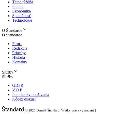
Téma týždňa
Politika
Ekonomika
Spoločnosť
Technológie
O Štandarde
O Štandarde
Firma
Redakcia
Princípy
História
Kontakty
Služby
Služby
GDPR
V.O.P
Podmienky používania
Kódex diskusií
© 2026
Denník Štandard, Všetky práva vyhradené |