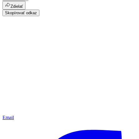
Zdielať
Skopírovať odkaz
Email