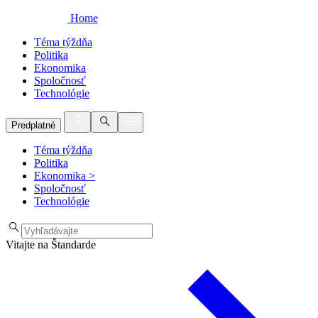
Home
Téma týždňa
Politika
Ekonomika
Spoločnosť
Technológie
Predplatné
Téma týždňa
Politika
Ekonomika
>
Spoločnosť
Technológie
Vitajte na Štandarde