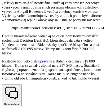
„Všetky tieto čísla sú neoficiálne, takže aj keby sme ich nezachytili
včera večer, všimli by sme si ich pri rátaní oficiálnych výsledkov,“
vysvetlila Abigail Bowenová, vedúca volebnej komisie v okrese.
Výsledky volieb kontrolujú dve osoby z oboch politických táborov
– demokratov aj republikánov, aby sa uistili, že počty hlasov sedia.
https://twitter.com/DecisionDeskHQ/status/132392903936774
Úpravu hlasov môžeme vidieť aj na oficiálnom twitterovom účte
spoločnosti Decision Desk HQ, ktorá sledovala dáta z volieb.
V jeden moment dostal Biden všetky spočítané hlasy, čím sa dostal
na úroveň 2 130 695 hlasov. Trump mal v tom čase 2 200 902
hlasov.
Následne boli tieto čísla
opravené
a Biden klesol na 2 019 899
hlasov. Trump sa zatiaľ vyšplhal na 2 217 540 hlasov. Štatistickú
chybu a jej opravu oznámila aj spomínaná spoločnosť, ktorá o tom
informovala na sociálnej sieti. Takže nie, v Michigane nedošlo
v tomto ohľade k manipulácii volieb, aj keď to tak mohlo vyzerať.
Komentáre