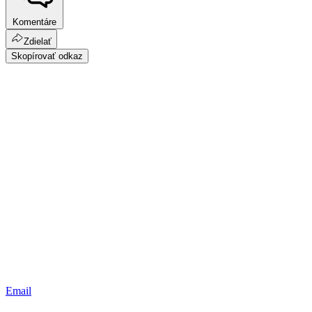
Komentáre
Zdielať
Skopírovať odkaz
Email