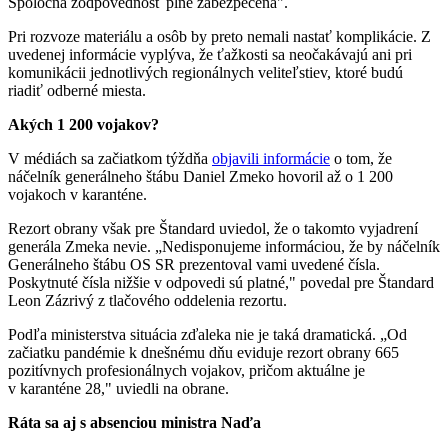
Spoločná zodpovednosť plne zabezpečená".
Pri rozvoze materiálu a osôb by preto nemali nastať komplikácie. Z
uvedenej informácie vyplýva, že ťažkosti sa neočakávajú ani pri
komunikácii jednotlivých regionálnych veliteľstiev, ktoré budú
riadiť odberné miesta.
Akých 1 200 vojakov?
V médiách sa začiatkom týždňa
objavili informácie
o tom, že
náčelník generálneho štábu Daniel Zmeko hovoril až o 1 200
vojakoch v karanténe.
Rezort obrany však pre Štandard uviedol, že o takomto vyjadrení
generála Zmeka nevie. „Nedisponujeme informáciou, že by náčelník
Generálneho štábu OS SR prezentoval vami uvedené čísla.
Poskytnuté čísla nižšie v odpovedi sú platné," povedal pre Štandard
Leon Zázrivý z tlačového oddelenia rezortu.
Podľa ministerstva situácia zďaleka nie je taká dramatická. „Od
začiatku pandémie k dnešnému dňu eviduje rezort obrany 665
pozitívnych profesionálnych vojakov, pričom aktuálne je
v karanténe 28," uviedli na obrane.
Ráta sa aj s absenciou ministra Naďa