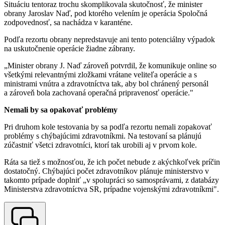
Situáciu tentoraz trochu skomplikovala skutočnosť, že minister
obrany Jaroslav Naď, pod ktorého velením je operácia Spoločná
zodpovednosť, sa nachádza v karanténe.
Podľa rezortu obrany nepredstavuje ani tento potenciálny výpadok
na uskutočnenie operácie žiadne zábrany.
„Minister obrany J. Naď zároveň potvrdil, že komunikuje online so
všetkými relevantnými zložkami vrátane veliteľa operácie a s
ministrami vnútra a zdravotníctva tak, aby bol chránený personál
a zároveň bola zachovaná operačná pripravenosť operácie."
Nemali by sa opakovať problémy
Pri druhom kole testovania by sa podľa rezortu nemali zopakovať
problémy s chýbajúcimi zdravotníkmi. Na testovaní sa plánujú
zúčastniť všetci zdravotníci, ktorí tak urobili aj v prvom kole.
Ráta sa tiež s možnosťou, že ich počet nebude z akýchkoľvek príčin
dostatočný. Chýbajúci počet zdravotníkov plánuje ministerstvo v
takomto prípade doplniť „v spolupráci so samosprávami, z databázy
Ministerstva zdravotníctva SR, prípadne vojenskými zdravotníkmi".