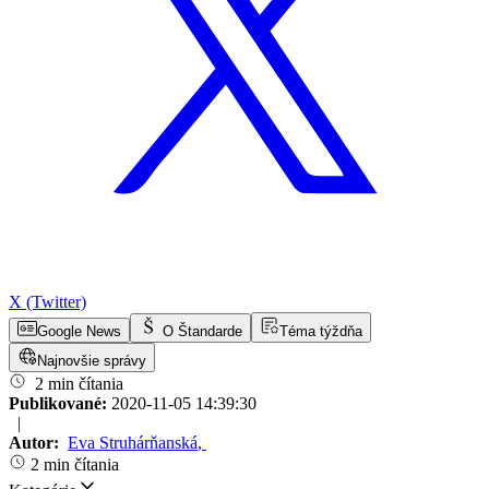
X (Twitter)
Google News
O Štandarde
Téma týždňa
Najnovšie správy
2 min čítania
Publikované:
2020-11-05 14:39:30
|
Autor:
Eva Struhárňanská
,
2 min čítania