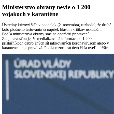
Ministerstvo obrany nevie o 1 200
vojakoch v karanténe
Ústredný krízový štáb v pondelok (2. novembra) rozhodol, že druhé
kolo plošného testovania sa napriek hlasom kritikov uskutoční.
Podľa ministerstva obrany sme na operáciu pripravení.
Zaujímavosťou je, že medializovaná informácia o 1 200
príslušníkoch ozbrojených síl infikovaných koronavírusom alebo v
karanténe nie je pravdivá. Podľa rezortu sú tieto čísla oveľa nižšie.