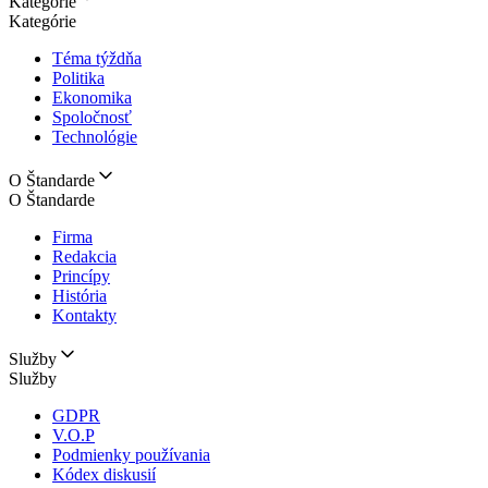
Kategórie
Kategórie
Téma týždňa
Politika
Ekonomika
Spoločnosť
Technológie
O Štandarde
O Štandarde
Firma
Redakcia
Princípy
História
Kontakty
Služby
Služby
GDPR
V.O.P
Podmienky používania
Kódex diskusií