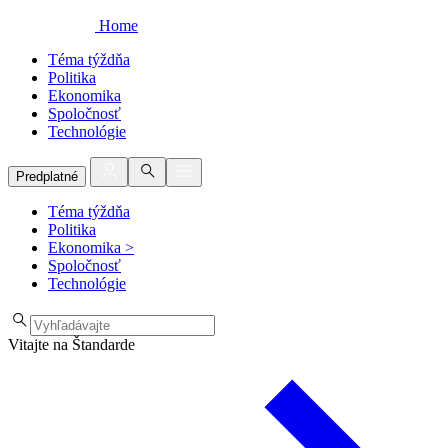
Home
Téma týždňa
Politika
Ekonomika
Spoločnosť
Technológie
Predplatné
Téma týždňa
Politika
Ekonomika
>
Spoločnosť
Technológie
Vitajte na Štandarde