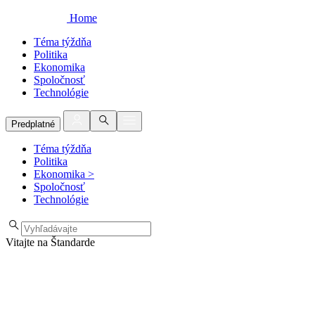
Home
Téma týždňa
Politika
Ekonomika
Spoločnosť
Technológie
Predplatné
Téma týždňa
Politika
Ekonomika
>
Spoločnosť
Technológie
Vitajte na Štandarde