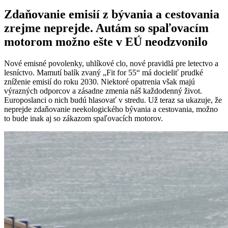
Zdaňovanie emisií z bývania a cestovania
zrejme neprejde. Autám so spaľovacím
motorom možno ešte v EÚ neodzvonilo
Nové emisné povolenky, uhlíkové clo, nové pravidlá pre letectvo a
lesníctvo. Mamutí balík zvaný „Fit for 55“ má docieliť prudké
zníženie emisií do roku 2030. Niektoré opatrenia však majú
výrazných odporcov a zásadne zmenia náš každodenný život.
Europoslanci o nich budú hlasovať v stredu. Už teraz sa ukazuje, že
neprejde zdaňovanie neekologického bývania a cestovania, možno
to bude inak aj so zákazom spaľovacích motorov.