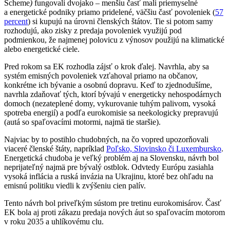
Scheme
)
fungovali dvojako – menšiu časť mali priemyselné
a energetické podniky priamo pridelené, väčšiu časť povoleniek (
57
percent
) si kupujú na úrovni členských štátov. Tie si potom samy
rozhodujú, ako zisky z predaja povoleniek využijú pod
podmienkou, že najmenej polovicu z výnosov použijú na klimatické
alebo energetické ciele.
Pred rokom sa EK rozhodla zájsť o krok ďalej. Navrhla, aby sa
systém emisných povoleniek vzťahoval priamo na občanov,
konkrétne ich bývanie a osobnú dopravu. Keď to zjednodušíme,
navrhla zdaňovať tých, ktorí bývajú v energeticky nehospodárnych
domoch (nezateplené domy, vykurovanie tuhým palivom, vysoká
spotreba energií) a podľa eurokomisie sa neekologicky prepravujú
(autá so spaľovacími motormi, najmä tie staršie).
Najviac by to postihlo chudobných, na čo vopred upozorňovali
viaceré členské štáty, napríklad
Poľsko, Slovinsko či Luxembursko
.
Energetická chudoba je veľký problém aj na Slovensku, návrh bol
neprijateľný najmä pre bývalý ostblok. Odvtedy Európu zasiahla
vysoká inflácia a ruská invázia na Ukrajinu, ktoré bez ohľadu na
emisnú politiku viedli k zvýšeniu cien palív.
Tento návrh bol priveľkým sústom pre tretinu eurokomisárov. Časť
EK bola aj proti zákazu predaja nových áut so spaľovacím motorom
v roku 2035 a uhlíkovému clu.