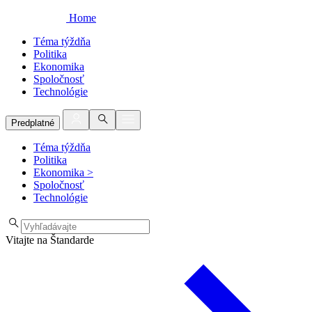
Home
Téma týždňa
Politika
Ekonomika
Spoločnosť
Technológie
Predplatné
Téma týždňa
Politika
Ekonomika
>
Spoločnosť
Technológie
Vitajte na Štandarde