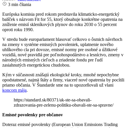
3 min čítania
Európska komisia pred rokom predstavila klimaticko-energetický
balíček s názvom Fit for 55, ktorý obsahuje konkrétne opatrenia na
zníženie emisií skleníkových plynov do roku 2030 o 55 percent
oproti roku 1990.
V stredu bude europarlament hlasovať celkovo o ôsmich návrhoch
na zmeny v systéme emisných povoleniek, uplatnenie nového
uhlíkového cla pri dovoze, emisné normy pre osobné a úžitkové
vozidlá, nové pravidlá pre poľnohospodárstvo a lesníctvo, zmeny v
národných emisných cieľoch a zriadenie fondu pre ľudí
zasiahnutých energetickou chudobou.
Kým v súčasnosti znášajú ekologické kroky, mnohé nepochybne
opodstatnené, najmä štáty a firmy, viaceré nové opatrenia by pocítili
priamo občania. V Štandarde sme na to upozorňovali už vlani
koncom mája
.
https://standard.sk/80371/ak-ste-sa-obavali-
zdrazovania-pre-zelenu-politiku-obavali-ste-sa-spravne/
Emisné povolenky pre občanov
Doteraz emisné povolenky (European Union Emissions Trading