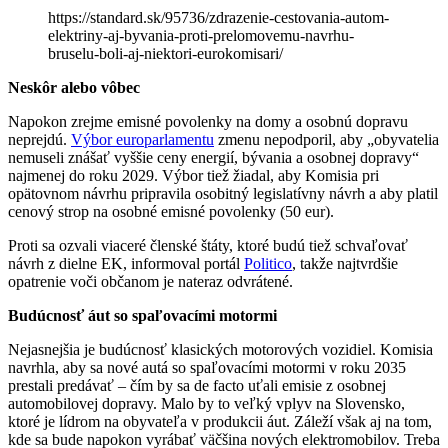
https://standard.sk/95736/zdrazenie-cestovania-autom-
elektriny-aj-byvania-proti-prelomovemu-navrhu-
bruselu-boli-aj-niektori-eurokomisari/
Neskôr alebo vôbec
Napokon zrejme emisné povolenky na domy a osobnú dopravu
neprejdú.
Výbor europarlamentu
zmenu nepodporil, aby „obyvatelia
nemuseli znášať vyššie ceny energií, bývania a osobnej dopravy“
najmenej do roku 2029. Výbor tiež žiadal, aby Komisia pri
opätovnom návrhu pripravila osobitný legislatívny návrh a aby platil
cenový strop na osobné emisné povolenky (50 eur).
Proti sa ozvali viaceré členské štáty, ktoré budú tiež schvaľovať
návrh z dielne EK, informoval portál
Politico
, takže najtvrdšie
opatrenie voči občanom je nateraz odvrátené.
Budúcnosť áut so spaľovacími motormi
Nejasnejšia je budúcnosť klasických motorových vozidiel. Komisia
navrhla, aby sa nové autá so spaľovacími motormi v roku 2035
prestali predávať – čím by sa de facto uťali emisie z osobnej
automobilovej dopravy. Malo by to veľký vplyv na Slovensko,
ktoré je lídrom na obyvateľa v produkcii áut. Záleží však aj na tom,
kde sa bude napokon vyrábať väčšina nových elektromobilov. Treba