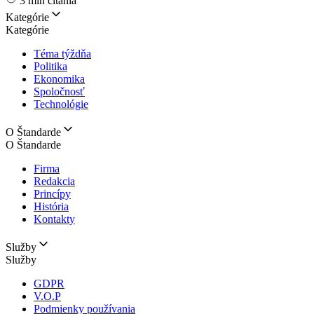
3 min čítania
Kategórie
Kategórie
Téma týždňa
Politika
Ekonomika
Spoločnosť
Technológie
O Štandarde
O Štandarde
Firma
Redakcia
Princípy
História
Kontakty
Služby
Služby
GDPR
V.O.P
Podmienky používania