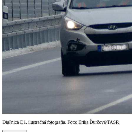
Diaľnica D1, ilustračná fotografia. Foto: Erika Ďurčová/TASR