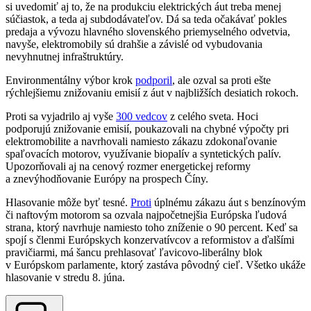
si uvedomiť aj to, že na produkciu elektrických áut treba menej
súčiastok, a teda aj subdodávateľov. Dá sa teda očakávať pokles
predaja a vývozu hlavného slovenského priemyselného odvetvia,
navyše, elektromobily sú drahšie a závislé od vybudovania
nevyhnutnej infraštruktúry.
Environmentálny výbor krok
podporil
, ale ozval sa proti ešte
rýchlejšiemu znižovaniu emisií z áut v najbližších desiatich rokoch.
Proti sa vyjadrilo aj vyše
300 vedcov
z celého sveta. Hoci
podporujú znižovanie emisií, poukazovali na chybné výpočty pri
elektromobilite a navrhovali namiesto zákazu zdokonaľovanie
spaľovacích motorov, využívanie biopalív a syntetických palív.
Upozorňovali aj na cenový rozmer energetickej reformy
a znevýhodňovanie Európy na prospech Číny.
Hlasovanie môže byť tesné.
Proti
úplnému zákazu áut s benzínovým
či naftovým motorom sa ozvala najpočetnejšia Európska ľudová
strana, ktorý navrhuje namiesto toho zníženie o 90 percent. Keď sa
spojí s členmi Európskych konzervatívcov a reformistov a ďalšími
pravičiarmi, má šancu prehlasovať ľavicovo-liberálny blok
v Európskom parlamente, ktorý zastáva pôvodný cieľ. Všetko ukáže
hlasovanie v stredu 8. júna.