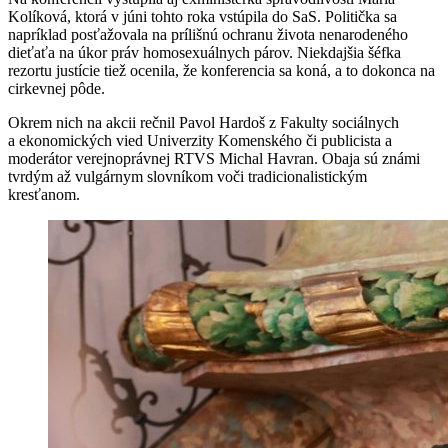
Kolíková, ktorá v júni tohto roka vstúpila do SaS. Politička sa
napríklad posťažovala na prílišnú ochranu života nenarodeného
dieťaťa na úkor práv homosexuálnych párov. Niekdajšia šéfka
rezortu justície tiež ocenila, že konferencia sa koná, a to dokonca na
cirkevnej pôde.
Okrem nich na akcii rečnil Pavol Hardoš z Fakulty sociálnych
a ekonomických vied Univerzity Komenského či publicista a
moderátor verejnoprávnej RTVS Michal Havran. Obaja sú známi
tvrdým až vulgárnym slovníkom voči tradicionalistickým
kresťanom.