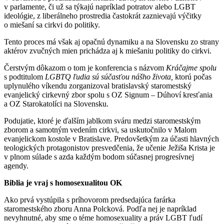
v parlamente, či už sa týkajú napríklad potratov alebo LGBT
ideológie, z liberálneho prostredia častokrát zaznievajú výčitky
o miešaní sa cirkvi do politiky.
Tento proces má však aj opačnú dynamiku a na Slovensku zo strany
aktérov zvučných mien prichádza aj k miešaniu politiky do cirkvi.
Čerstvým dôkazom o tom je konferencia s názvom
Kráčajme spolu
s podtitulom
LGBTQ ľudia sú súčasťou nášho života,
ktorú počas
uplynulého víkendu zorganizoval bratislavský staromestský
evanjelický cirkevný zbor spolu s OZ Signum – Dúhoví kresťania
a OZ Starokatolíci na Slovensku.
Podujatie, ktoré je ďalším jablkom sváru medzi staromestským
zborom a samotným vedením cirkvi, sa uskutočnilo v Malom
evanjelickom kostole v Bratislave. Predovšetkým za účasti hlavných
teologických protagonistov presvedčenia, že učenie Ježiša Krista je
v plnom súlade s azda každým bodom súčasnej progresívnej
agendy.
Biblia je vraj s homosexualitou OK
Ako prvá vystúpila s príhovorom predsedajúca farárka
staromestského zboru Anna Polcková. Podľa nej je napríklad
nevyhnutné, aby sme o téme homosexuality a práv LGBT ľudí