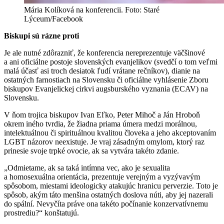
Mária Kolíková na konferencii. Foto: Staré
Lýceum/Facebook
Biskupi sú rázne proti
Je ale nutné zdôrazniť, že konferencia nereprezentuje väčšinové
a ani oficiálne postoje slovenských evanjelikov (svedčí o tom veľmi
malá účasť asi troch desiatok ľudí vrátane rečníkov), dianie na
ostatných farnostiach na Slovensku či oficiálne vyhlásenie Zboru
biskupov Evanjelickej cirkvi augsburského vyznania (ECAV) na
Slovensku.
V ňom trojica biskupov Ivan Eľko, Peter Mihoč a Ján Hroboň
okrem iného tvrdia, že žiadna priama úmera medzi morálnou,
intelektuálnou či spirituálnou kvalitou človeka a jeho akceptovaním
LGBT názorov neexistuje. Je vraj zásadným omylom, ktorý raz
prinesie svoje trpké ovocie, ak sa vytvára takéto zdanie.
„Odmietame, ak sa taká intímna vec, ako je sexualita
a homosexuálna orientácia, prezentuje verejným a vyzývavým
spôsobom, miestami ideologicky atakujúc hranicu perverzie. Toto je
spôsob, akým táto menšina ostatných doslova núti, aby jej nazerali
do spální. Nevyčíta práve ona takéto počínanie konzervatívnemu
prostrediu?“ konštatujú.