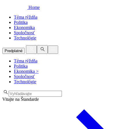
Home
Téma týždňa
Politika
Ekonomika
Spoločnosť
Technológie
Predplatné
Téma týždňa
Politika
Ekonomika
>
Spoločnosť
Technológie
Vitajte na Štandarde