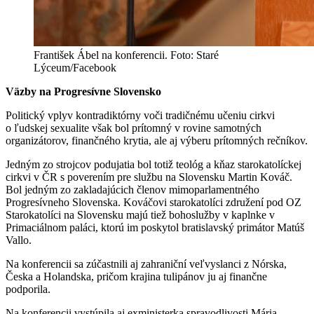
František Ábel na konferencii. Foto: Staré
Lýceum/Facebook
Väzby na Progresívne Slovensko
Politický vplyv kontradiktórny voči tradičnému učeniu cirkvi
o ľudskej sexualite však bol prítomný v rovine samotných
organizátorov, finančného krytia, ale aj výberu prítomných rečníkov.
Jedným zo strojcov podujatia bol totiž teológ a kňaz starokatolíckej
cirkvi v ČR s poverením pre službu na Slovensku Martin Kováč.
Bol jedným zo zakladajúcich členov mimoparlamentného
Progresívneho Slovenska. Kováčovi starokatolíci združení pod OZ
Starokatolíci na Slovensku majú tiež bohoslužby v kaplnke v
Primaciálnom paláci, ktorú im poskytol bratislavský primátor Matúš
Vallo.
Na konferencii sa zúčastnili aj zahraniční veľvyslanci z Nórska,
Česka a Holandska, pričom krajina tulipánov ju aj finančne
podporila.
Na konferencii vystúpila aj exministerka spravodlivosti Mária