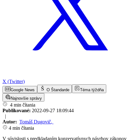
X (Twitter)
Google News
O Štandarde
Téma týždňa
Najnovšie správy
4 min čítania
Publikované:
2022-09-27 18:09:44
|
Autor:
Tomáš Dugovič
,
4 min čítania
V súvislosti s predkladaním konzervatívnych návrhov zákonov