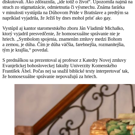
diskutovali. Ako zdôraznila, „ide totiž o život“. Upozornila najmä na
strach zo stigmatizácie, odmietnutia či výsmechu. Známa farárka
v minulosti vystúpila na Dúhovom Pride v Bratislave a predtým sa
napríklad vyjadrila, že Ježiš by dnes mohol prísť ako gay.
Vystúpil aj kantor staromestského zboru Ján Vladimír Michalko,
ktorý vyjadril presvedčenie, že homosexuálne správanie nie je
hriech. „Symbolom spojenia, znamením zmluvy medzi Bohom
a zemou, je dúha. Čím je dúha väčšia, farebnejšia, rozmanitejšia,
tým je krajšia,“ povedal.
S prednáškou sa prezentoval aj profesor z Katedry Novej zmluvy
Evanjelickej bohosloveckej fakulty Univerzity Komenského
František Ábel. Počas nej sa snažil biblické texty interpretovať tak,
že homosexuálne správanie nepovažujú za hriech.