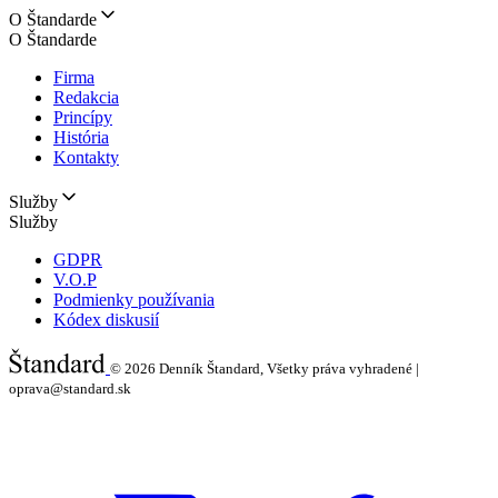
O Štandarde
O Štandarde
Firma
Redakcia
Princípy
História
Kontakty
Služby
Služby
GDPR
V.O.P
Podmienky používania
Kódex diskusií
© 2026
Denník Štandard, Všetky práva vyhradené |
oprava@standard.sk