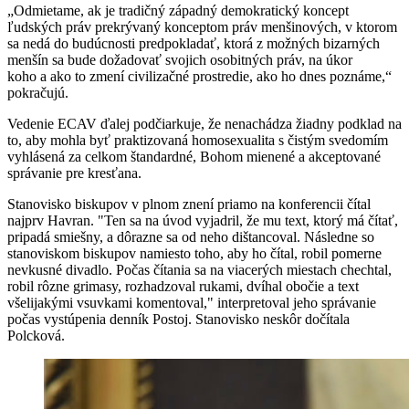
„Odmietame, ak je tradičný západný demokratický koncept
ľudských práv prekrývaný konceptom práv menšinových, v ktorom
sa nedá do budúcnosti predpokladať, ktorá z možných bizarných
menšín sa bude dožadovať svojich osobitných práv, na úkor
koho a ako to zmení civilizačné prostredie, ako ho dnes poznáme,“
pokračujú.
Vedenie ECAV ďalej podčiarkuje, že nenachádza žiadny podklad na
to, aby mohla byť praktizovaná homosexualita s čistým svedomím
vyhlásená za celkom štandardné, Bohom mienené a akceptované
správanie pre kresťana.
Stanovisko biskupov v plnom znení priamo na konferencii čítal
najprv Havran. "Ten sa na úvod vyjadril, že mu text, ktorý má čítať,
pripadá smiešny, a dôrazne sa od neho dištancoval. Následne so
stanoviskom biskupov namiesto toho, aby ho čítal, robil pomerne
nevkusné divadlo. Počas čítania sa na viacerých miestach chechtal,
robil rôzne grimasy, rozhadzoval rukami, dvíhal obočie a text
všelijakými vsuvkami komentoval," interpretoval jeho správanie
počas vystúpenia denník Postoj. Stanovisko neskôr dočítala
Polcková.