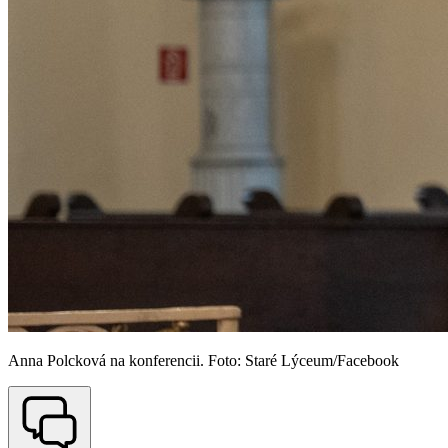
Anna Polcková na konferencii. Foto: Staré Lýceum/Facebook