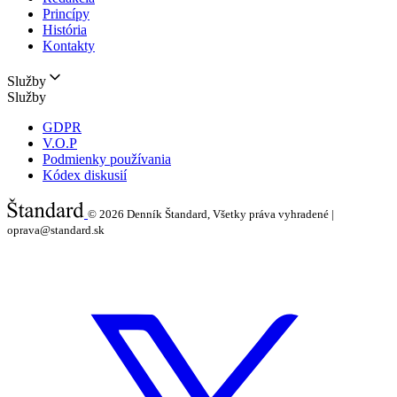
Princípy
História
Kontakty
Služby
Služby
GDPR
V.O.P
Podmienky používania
Kódex diskusií
© 2026
Denník Štandard, Všetky práva vyhradené |
oprava@standard.sk