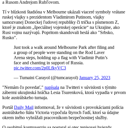
a Rusom Andrejom Rubľovom.
Tí v blízkosti štadióna v Melbourne ukázali viaceré symboly vrátane
ruskej vlajky s prezidentom Vladimirom Putinom, vlajky
samozvanej Doneckej ľudovej republiky či trička s písmenom Z,
ktoré je znakom „špeciálnej vojenskej operácie“ na Ukrajine, ako
Rusi vojnu nazývajú. Popritom skandovali heslá ako "Srbsko,
Rusko".
Just took a walk around Melbourne Park after filing and
a group of people were standing on the Rod Laver
Arena steps, holding up a flag with Vladimir Putin’s
face and chanting in support of Russia.
pic.twitter.com/2p0LfkyVC3
— Tumaini Carayol (@tumcarayol)
January 25, 2023
"Nemám čo povedať,"
napísala
na Twitteri v súvislosti s týmito
zábermi ukrajinská hráčka Lesia Tsurenková, ktorá vypadla v prvom
kole austrálskeho turnaja.
Portál
Daily Mail
informoval, že v súvislosti s provokáciami polícia
austrálskeho štátu Victoria vypočula štyroch ľudí, ktorí sa údajne
okrem iného vyhrážali pracovníkom bezpečnostnej služby.
O osobitnú kontroverziu sa postaral aj otec tenisovej hviezdy