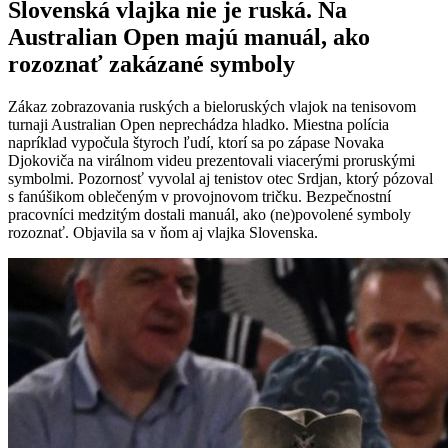
Slovenská vlajka nie je ruská. Na
Australian Open majú manuál, ako
rozoznať zakázané symboly
Zákaz zobrazovania ruských a bieloruských vlajok na tenisovom
turnaji Australian Open neprechádza hladko. Miestna polícia
napríklad vypočula štyroch ľudí, ktorí sa po zápase Novaka
Djokoviča na virálnom videu prezentovali viacerými proruskými
symbolmi. Pozornosť vyvolal aj tenistov otec Srdjan, ktorý pózoval
s fanúšikom oblečeným v provojnovom tričku. Bezpečnostní
pracovníci medzitým dostali manuál, ako (ne)povolené symboly
rozoznať. Objavila sa v ňom aj vlajka Slovenska.