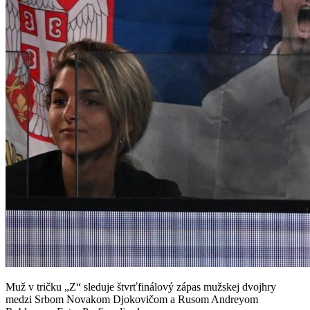
Muž v tričku „Z“ sleduje štvrťfinálový zápas mužskej dvojhry
medzi Srbom Novakom Djokovičom a Rusom Andreyom