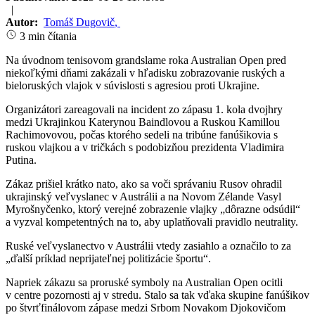
|
Autor:
Tomáš Dugovič
,
3 min čítania
Na úvodnom tenisovom grandslame roka Australian Open pred
niekoľkými dňami zakázali v hľadisku zobrazovanie ruských a
bieloruských vlajok v súvislosti s agresiou proti Ukrajine.
Organizátori zareagovali na incident zo zápasu 1. kola dvojhry
medzi Ukrajinkou Katerynou Baindlovou a Ruskou Kamillou
Rachimovovou, počas ktorého sedeli na tribúne fanúšikovia s
ruskou vlajkou a v tričkách s podobizňou prezidenta Vladimira
Putina.
Zákaz prišiel krátko nato, ako sa voči správaniu Rusov ohradil
ukrajinský veľvyslanec v Austrálii a na Novom Zélande Vasyl
Myrošnyčenko, ktorý verejné zobrazenie vlajky „dôrazne odsúdil“
a vyzval kompetentných na to, aby uplatňovali pravidlo neutrality.
Ruské veľvyslanectvo v Austrálii vtedy zasiahlo a označilo to za
„ďalší príklad neprijateľnej politizácie športu“.
Napriek zákazu sa proruské symboly na Australian Open ocitli
v centre pozornosti aj v stredu. Stalo sa tak vďaka skupine fanúšikov
po štvrťfinálovom zápase medzi Srbom Novakom Djokovičom