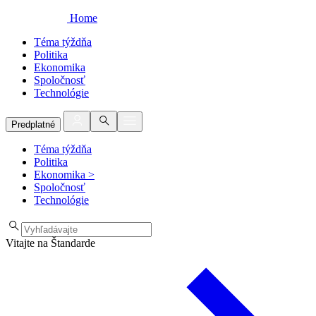
Home
Téma týždňa
Politika
Ekonomika
Spoločnosť
Technológie
Predplatné
Téma týždňa
Politika
Ekonomika
>
Spoločnosť
Technológie
Vitajte na Štandarde