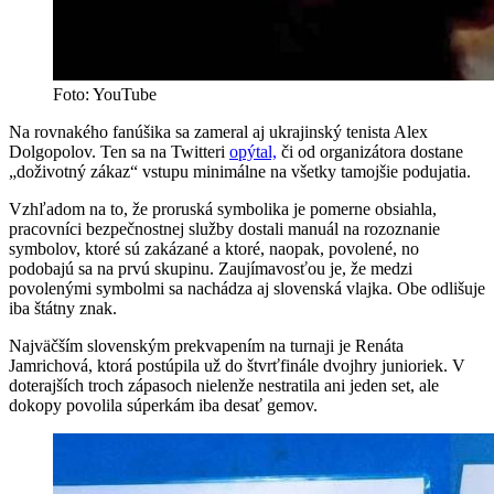
Foto: YouTube
Na rovnakého fanúšika sa zameral aj ukrajinský tenista Alex
Dolgopolov. Ten sa na Twitteri
opýtal,
či od organizátora dostane
„doživotný zákaz“ vstupu minimálne na všetky tamojšie podujatia.
Vzhľadom na to, že proruská symbolika je pomerne obsiahla,
pracovníci bezpečnostnej služby dostali manuál na rozoznanie
symbolov, ktoré sú zakázané a ktoré, naopak, povolené, no
podobajú sa na prvú skupinu. Zaujímavosťou je, že medzi
povolenými symbolmi sa nachádza aj slovenská vlajka. Obe odlišuje
iba štátny znak.
Najväčším slovenským prekvapením na turnaji je Renáta
Jamrichová, ktorá postúpila už do štvrťfinále dvojhry junioriek. V
doterajších troch zápasoch nielenže nestratila ani jeden set, ale
dokopy povolila súperkám iba desať gemov.