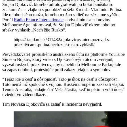
Srdjan Djokovič, ktorého odfotografovali po boku fanúšika so
znakom Z a s vlajkou s podobizňou šéfa Kremľa Vladimira Putina.
Ide o toho istého muža, ktorého možno vidieť na zázname vyššie.
Portál
Radio France Internationale
s odvolaním sa na noviny
Melbourne Age informoval, že Srdjan Djokovič okrem toho po
srbsky vyhlásil: „Nech žije Rusko“.
https://standard.sk/311482/djokovicov-otec-pozoval-s-
priaznivcami-putina-nech-zije-rusko-vyhlasil/
Prevádzkovateľ proruského austrálskeho účtu na platforme YouTube
Simeon Bojkov, ktorý video s Djokovičovým otcom zverejnil,
vyzval ruských priaznivcov, aby nabehli do Melbourne Parku, kde
sa zápas odohral, protestujúc proti zákazu vlajok a symbolov.
"Teraz ide o česť a dôstojnosť. Toto je útok na česť a dôstojnosť.
Toto nemá nič spoločné s vojnou. Ruskému impériu zakázali vlajku.
Tennis Australia, hádajte čo? Veľa šťastia, keď impérium vráti úder,"
uviedol vo videoodkaze.
Tím Novaka Djokoviča sa zatiaľ k incidentu nevyjadril.