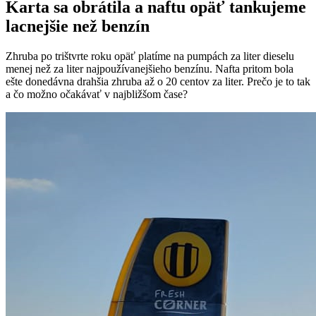
Karta sa obrátila a naftu opäť tankujeme
lacnejšie než benzín
Zhruba po trištvrte roku opäť platíme na pumpách za liter dieselu
menej než za liter najpoužívanejšieho benzínu. Nafta pritom bola
ešte donedávna drahšia zhruba až o 20 centov za liter. Prečo je to tak
a čo možno očakávať v najbližšom čase?