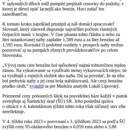
V uplynulých dňoch totiž pumpári prepísali cenovky do podoby, v
ktorej je diesel opäť lacnejší ako benzín. Hoci zatiaľ len
zanedbateľne.
K tomuto kroku napríklad pristúpil aj náš domáci spracovateľ
Slovnaft, ktorý zároveň disponuje najväčším počtom vlastných
čerpacích staníc v krajine. V čase písania tohto článku u neho za
liter natankovanej nafty zaplatíte 1,589 eura a za liter benzínu až
1,595 eura. Rovnaké či podobné rozdiely v prospech nafty možno
pozorovať aj na pumpách rôznych prevádzkovateľov po celom
Slovensku.
„Vývoj rastu cien benzínu bol spôsobený najmä tohtoročnou teplou
zimou. Na vykurovanie sa využívalo menej vykurovacích olejov, tie
sa vyrábajú z ropných zložiek ako nafta. Dá sa povedať, že na trhu
bol prebytok nafty a jej cena bola stabilizovaná. Ale ceny benzínu
prudko rástli,“
vyjadril
sa pre Markízu analytik Lukáš Lipovský.
Priemerné ceny pohonných látok na pravidelnej báze každý v piatok
zverejňuje aj Štatistický úrad (ŠÚ) SR. Jeho posledná správa
o situácii v 4. kalendárnom týždni tohto roka však súčasný stav ešte
nereflektuje.
V 4. týždni roka 2023 v porovnaní s 3. týždňom 2023 sa podľa ŠÚ
zvýšili ceny 95-oktánového benzínu o 0,059 eura alebo o 3,88