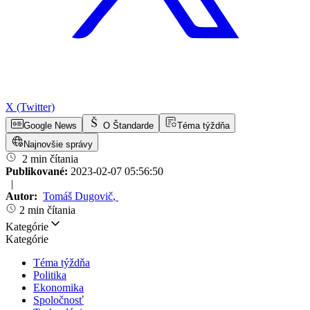
X (Twitter)
Google News
O Štandarde
Téma týždňa
Najnovšie správy
2 min čítania
Publikované:
2023-02-07 05:56:50
|
Autor:
Tomáš Dugovič
,
2 min čítania
Kategórie
Kategórie
Téma týždňa
Politika
Ekonomika
Spoločnosť