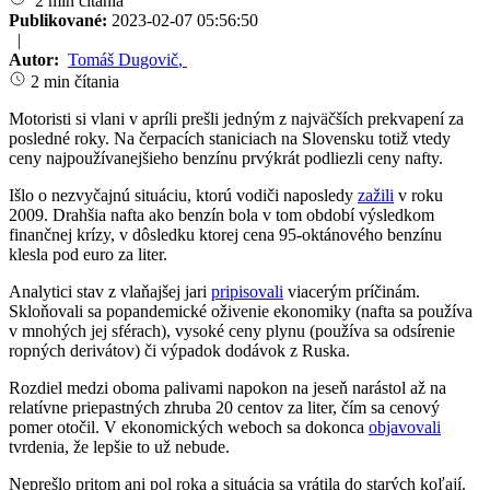
2 min čítania
Publikované:
2023-02-07 05:56:50
|
Autor:
Tomáš Dugovič
,
2 min čítania
Motoristi si vlani v apríli prešli jedným z najväčších prekvapení za
posledné roky. Na čerpacích staniciach na Slovensku totiž vtedy
ceny najpoužívanejšieho benzínu prvýkrát podliezli ceny nafty.
Išlo o nezvyčajnú situáciu, ktorú vodiči naposledy
zažili
v roku
2009. Drahšia nafta ako benzín bola v tom období výsledkom
finančnej krízy, v dôsledku ktorej cena 95-oktánového benzínu
klesla pod euro za liter.
Analytici stav z vlaňajšej jari
pripisovali
viacerým príčinám.
Skloňovali sa popandemické oživenie ekonomiky (nafta sa používa
v mnohých jej sférach), vysoké ceny plynu (používa sa odsírenie
ropných derivátov) či výpadok dodávok z Ruska.
Rozdiel medzi oboma palivami napokon na jeseň narástol až na
relatívne priepastných zhruba 20 centov za liter, čím sa cenový
pomer otočil. V ekonomických weboch sa dokonca
objavovali
tvrdenia, že lepšie to už nebude.
Neprešlo pritom ani pol roka a situácia sa vrátila do starých koľají.