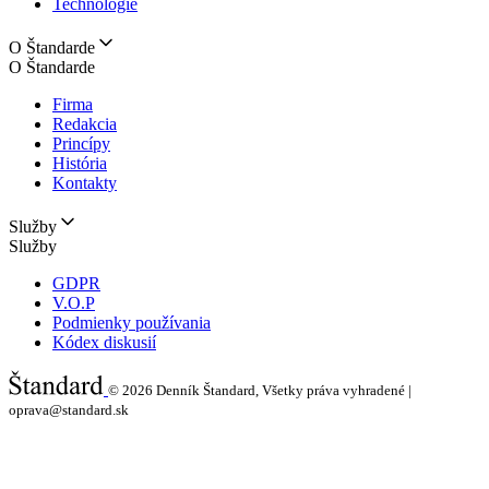
Technológie
O Štandarde
O Štandarde
Firma
Redakcia
Princípy
História
Kontakty
Služby
Služby
GDPR
V.O.P
Podmienky používania
Kódex diskusií
© 2026
Denník Štandard, Všetky práva vyhradené |
oprava@standard.sk