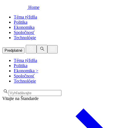
Home
Téma týždňa
Politika
Ekonomika
Spoločnosť
Technológie
Predplatné
Téma týždňa
Politika
Ekonomika
>
Spoločnosť
Technológie
Vitajte na Štandarde