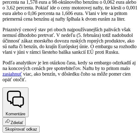
percenta na 1,578 eura a 98-oktánového benzínu o 0,062 eura alebo
o 3,62 percenta. Pokiaľ ide o ceny motorovej nafty, tie klesli o 0,001
eura alebo o 0,06 percenta na 1,606 eura. Vlani v lete sa pritom
priemerná cena benzínu aj nafty šplhala k dvom eurám za liter.
Priaznivý cenový stav pri oboch najpoužívanejších palivách však
nemusí dlhodobo pretrvať. V nedeľu (5. februára) totiž nadobudol
účinnosť zákaz morského dovozu ruských ropných produktov, ako
sú nafta či benzín, do krajín Európskej únie. O embargu sa rozhodlo
vlani v júni v rámci šiesteho balíka sankcií EÚ proti Rusku.
Podľa analytikov je len otázkou času, kedy sa embargo odzrkadlí aj
na koncových cenách pre spotrebiteľov. Naftu by to pritom malo
zasiahnuť
viac, ako benzín, v dôsledku čoho sa môže pomer cien
opäť otočiť.
Komentáre
Zdielať
Skopírovať odkaz