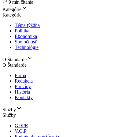
9 min čítania
Kategórie
Kategórie
Téma týždňa
Politika
Ekonomika
Spoločnosť
Technológie
O Štandarde
O Štandarde
Firma
Redakcia
Princípy
História
Kontakty
Služby
Služby
GDPR
V.O.P
Podmienky používania