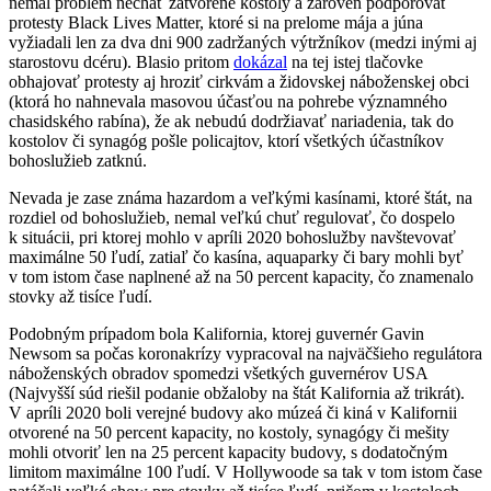
nemal problém nechať zatvorené kostoly a zároveň podporovať
protesty Black Lives Matter, ktoré si na prelome mája a júna
vyžiadali len za dva dni 900 zadržaných výtržníkov (medzi inými aj
starostovu dcéru). Blasio pritom
dokázal
na tej istej tlačovke
obhajovať protesty aj hroziť cirkvám a židovskej náboženskej obci
(ktorá ho nahnevala masovou účasťou na pohrebe významného
chasidského rabína), že ak nebudú dodržiavať nariadenia, tak do
kostolov či synagóg pošle policajtov, ktorí všetkých účastníkov
bohoslužieb zatknú.
Nevada je zase známa hazardom a veľkými kasínami, ktoré štát, na
rozdiel od bohoslužieb, nemal veľkú chuť regulovať, čo dospelo
k situácii, pri ktorej mohlo v apríli 2020 bohoslužby navštevovať
maximálne 50 ľudí, zatiaľ čo kasína, aquaparky či bary mohli byť
v tom istom čase naplnené až na 50 percent kapacity, čo znamenalo
stovky až tisíce ľudí.
Podobným prípadom bola Kalifornia, ktorej guvernér Gavin
Newsom sa počas koronakrízy vypracoval na najväčšieho regulátora
náboženských obradov spomedzi všetkých guvernérov USA
(Najvyšší súd riešil podanie obžaloby na štát Kalifornia až trikrát).
V apríli 2020 boli verejné budovy ako múzeá či kiná v Kalifornii
otvorené na 50 percent kapacity, no kostoly, synagógy či mešity
mohli otvoriť len na 25 percent kapacity budovy, s dodatočným
limitom maximálne 100 ľudí. V Hollywoode sa tak v tom istom čase