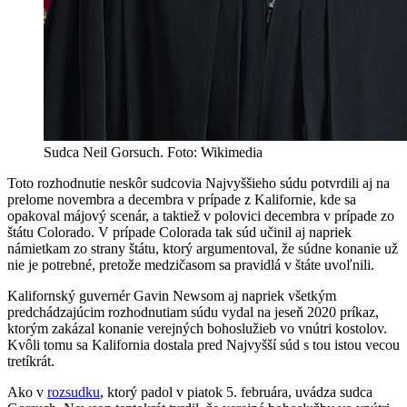
Sudca Neil Gorsuch. Foto: Wikimedia
Toto rozhodnutie neskôr sudcovia Najvyššieho súdu potvrdili aj na
prelome novembra a decembra v prípade z Kalifornie, kde sa
opakoval májový scenár, a taktiež v polovici decembra v prípade zo
štátu Colorado. V prípade Colorada tak súd učinil aj napriek
námietkam zo strany štátu, ktorý argumentoval, že súdne konanie už
nie je potrebné, pretože medzičasom sa pravidlá v štáte uvoľnili.
Kalifornský guvernér Gavin Newsom aj napriek všetkým
predchádzajúcim rozhodnutiam súdu vydal na jeseň 2020 príkaz,
ktorým zakázal konanie verejných bohoslužieb vo vnútri kostolov.
Kvôli tomu sa Kalifornia dostala pred Najvyšší súd s tou istou vecou
tretíkrát.
Ako v
rozsudku
, ktorý padol v piatok 5. februára, uvádza sudca