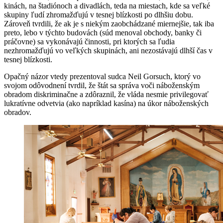
kinách, na štadiónoch a divadlách, teda na miestach, kde sa veľké
skupiny ľudí zhromažďujú v tesnej blízkosti po dlhšiu dobu.
Zároveň tvrdili, že ak je s niekým zaobchádzané miernejšie, tak iba
preto, lebo v týchto budovách (súd menoval obchody, banky či
práčovne) sa vykonávajú činnosti, pri ktorých sa ľudia
nezhromažďujú vo veľkých skupinách, ani nezostávajú dlhší čas v
tesnej blízkosti.
Opačný názor vtedy prezentoval sudca Neil Gorsuch, ktorý vo
svojom odôvodnení tvrdil, že štát sa správa voči náboženským
obradom diskriminačne a zdôraznil, že vláda nesmie privilegovať
lukratívne odvetvia (ako napríklad kasína) na úkor náboženských
obradov.