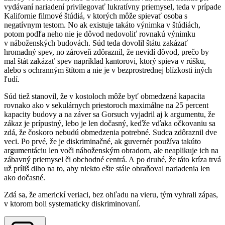
vydávaní nariadení privilegovať lukratívny priemysel, teda v prípade
Kalifornie filmové štúdiá, v ktorých môže spievať osoba s
negatívnym testom. No ak existuje takáto výnimka v štúdiách,
potom podľa neho nie je dôvod nedovoliť rovnakú výnimku
v náboženských budovách. Súd teda dovolil štátu zakázať
hromadný spev, no zároveň zdôraznil, že nevidí dôvod, prečo by
mal štát zakázať spev napríklad kantorovi, ktorý spieva v rúšku,
alebo s ochranným štítom a nie je v bezprostrednej blízkosti iných
ľudí.
Súd tiež stanovil, že v kostoloch môže byť obmedzená kapacita
rovnako ako v sekulárnych priestoroch maximálne na 25 percent
kapacity budovy a na záver sa Gorsuch vyjadril aj k argumentu, že
zákaz je prípustný, lebo je len dočasný, keďže vďaka očkovaniu sa
zdá, že čoskoro nebudú obmedzenia potrebné. Sudca zdôraznil dve
veci. Po prvé, že je diskriminačné, ak guvernér používa takúto
argumentáciu len voči náboženským obradom, ale neaplikuje ich na
zábavný priemysel či obchodné centrá. A po druhé, že táto kríza trvá
už príliš dlho na to, aby niekto ešte stále obraňoval nariadenia len
ako dočasné.
Zdá sa, že americkí veriaci, bez ohľadu na vieru, tým vyhrali zápas,
v ktorom boli systematicky diskriminovaní.