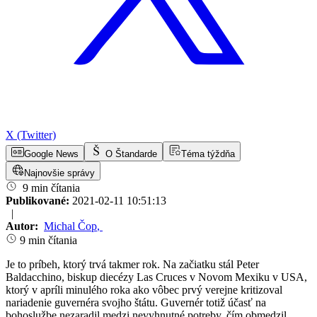
X (Twitter)
Google News
O Štandarde
Téma týždňa
Najnovšie správy
9 min čítania
Publikované:
2021-02-11 10:51:13
|
Autor:
Michal Čop
,
9 min čítania
Je to príbeh, ktorý trvá takmer rok. Na začiatku stál Peter
Baldacchino, biskup diecézy Las Cruces v Novom Mexiku v USA,
ktorý v apríli minulého roka ako vôbec prvý verejne kritizoval
nariadenie guvernéra svojho štátu. Guvernér totiž účasť na
bohoslužbe nezaradil medzi nevyhnutné potreby, čím obmedzil