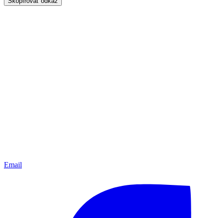
Skopírovať odkaz
Email