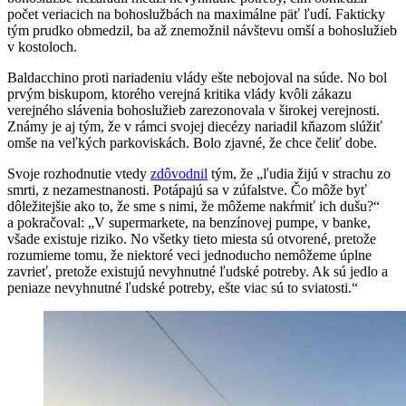
počet veriacich na bohoslužbách na maximálne päť ľudí. Fakticky
tým prudko obmedzil, ba až znemožnil návštevu omší a bohoslužieb
v kostoloch.
Baldacchino proti nariadeniu vlády ešte nebojoval na súde. No bol
prvým biskupom, ktorého verejná kritika vlády kvôli zákazu
verejného slávenia bohoslužieb zarezonovala v širokej verejnosti.
Známy je aj tým, že v rámci svojej diecézy nariadil kňazom slúžiť
omše na veľkých parkoviskách. Bolo zjavné, že chce čeliť dobe.
Svoje rozhodnutie vtedy
zdôvodnil
tým, že „ľudia žijú v strachu zo
smrti, z nezamestnanosti. Potápajú sa v zúfalstve. Čo môže byť
dôležitejšie ako to, že sme s nimi, že môžeme nakŕmiť ich dušu?“
a pokračoval: „V supermarkete, na benzínovej pumpe, v banke,
všade existuje riziko. No všetky tieto miesta sú otvorené, pretože
rozumieme tomu, že niektoré veci jednoducho nemôžeme úplne
zavrieť, pretože existujú nevyhnutné ľudské potreby. Ak sú jedlo a
peniaze nevyhnutné ľudské potreby, ešte viac sú to sviatosti.“