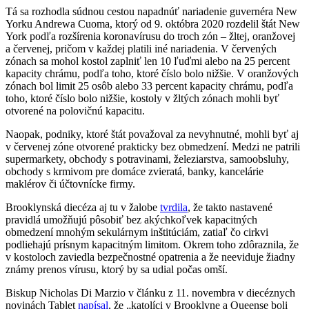
Tá sa rozhodla súdnou cestou napadnúť nariadenie guvernéra New
Yorku Andrewa Cuoma, ktorý od 9. októbra 2020 rozdelil štát New
York podľa rozšírenia koronavírusu do troch zón – žltej, oranžovej
a červenej, pričom v každej platili iné nariadenia. V červených
zónach sa mohol kostol zaplniť len 10 ľuďmi alebo na 25 percent
kapacity chrámu, podľa toho, ktoré číslo bolo nižšie. V oranžových
zónach bol limit 25 osôb alebo 33 percent kapacity chrámu, podľa
toho, ktoré číslo bolo nižšie, kostoly v žltých zónach mohli byť
otvorené na polovičnú kapacitu.
Naopak, podniky, ktoré štát považoval za nevyhnutné, mohli byť aj
v červenej zóne otvorené prakticky bez obmedzení. Medzi ne patrili
supermarkety, obchody s potravinami, železiarstva, samoobsluhy,
obchody s krmivom pre domáce zvieratá, banky, kancelárie
maklérov či účtovnícke firmy.
Brooklynská diecéza aj tu v žalobe
tvrdila
, že takto nastavené
pravidlá umožňujú pôsobiť bez akýchkoľvek kapacitných
obmedzení mnohým sekulárnym inštitúciám, zatiaľ čo cirkvi
podliehajú prísnym kapacitným limitom. Okrem toho zdôraznila, že
v kostoloch zaviedla bezpečnostné opatrenia a že neeviduje žiadny
známy prenos vírusu, ktorý by sa udial počas omší.
Biskup Nicholas Di Marzio v článku z 11. novembra v diecéznych
novinách Tablet
napísal
, že „katolíci v Brooklyne a Queense boli