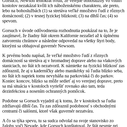
Gorsuch, Newson tentokrát tvrdil, že verejné bohoslužby vo vnútri
kostolov nezakázal kvôli ich náboženskému charakteru, ale preto,
lebo na bohoslužbách (1) sa stretáva veľké množstvo ľudí z rôznych
domácností; (2) v tesnej fyzickej blízkosti; (3) na dlhší čas; (4) so
spevom.
Gorsuch v úvode odôvodnenia rozhodnutia poukázal na to, že je
zaujímavé, že žiadny štát okrem Kalifornie nezašiel až k úplnému
zatvoreniu chrámov a následne odpovedal na všetky štyri body,
ktorými sa obhajoval guvernér Newsom.
K prvému bodu napísal, že veľké množstvo ľudí z rôznych
domácností sa stretáva aj v hromadnej doprave alebo na vlakových
staniciach, no štát ich nezatvoril. K námietke na fyzickú blízkosť zas
zdôraznil, že aj u kaderníčky alebo manikérky sú ľudia blízko seba,
no štát ich napriek tomu nevyháňa na parkoviská či do parkov.
Koniec koncov, blízko sa môže sedieť aj vo verejnej doprave, preto
sa má situácia v kostoloch vyriešiť rovnako ako tam, teda
dezinfekciou a nosením ochranných pomôcok.
Podobne sa Gorsuch vyjadril aj k tomu, že v kostoloch sa ľudia
zdržiavajú dlhší čas. Tu zas zdôraznil podobnosť s obchodnými
centrami či salónmi, ktoré však guvernér nezatvára.
A čo sa týka spevu, tu sa sudca odvolal na svoje stanovisko zo
žaloby voči Nevade, kde Gorsuch konštatoval, že štát nesmie pri