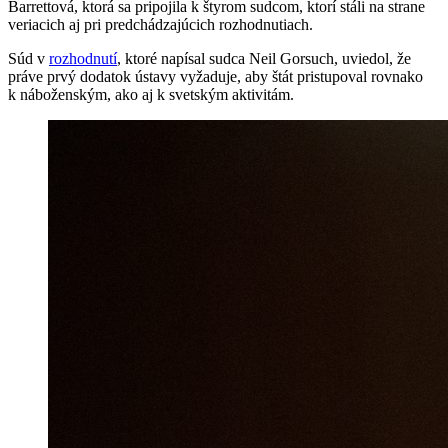
Barrettová, ktorá sa pripojila k štyrom sudcom, ktorí stáli na strane
veriacich aj pri predchádzajúcich rozhodnutiach.
Súd v
rozhodnutí
, ktoré napísal sudca Neil Gorsuch, uviedol, že
práve prvý dodatok ústavy vyžaduje, aby štát pristupoval rovnako
k náboženským, ako aj k svetským aktivitám.