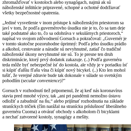
zhromažďovať v kostoloch alebo synagógach, najmä ak sú
náboženské inštitúcie pripravené, schopné a ochotné dodržiavať
všetky bezpečnostné opatrenia.
„Jediné vysvetlenie v inom prístupe k náboženským priestorom sa
javí v tom, že podľa guvernérovho úsudku nie je to, čo sa tam deje
také podstatné ako to, čo sa odohráva v sekulárnych priestoroch,“
napísal vo svojom zdôvodnení Gorsuch a pokračoval: „Guvernér je
v tomto skutočne pozoruhodne úprimný: Podľa jeho úsudku prádlo
a alkohol, cestovanie a náradie sú nevyhnutné, zatiaľ čo tradičné
náboženské úkony nevyhnutné nie sú. To je presne ten druh
diskriminácie, ktorý prvý dodatok zakazuje. (..) Podľa guvernéra
teda môže byť nebezpečné ísť do kostola, ale vždy je v poriadku ísť
si kúpiť ďalšiu fľašu vína či kúpiť nový bicykel. (..) Kto len mohol
tušiť, že verejné zdravie bude tak dokonale v súlade so svetským
pohodlím (
secular convenience
)?"
Gorsuch v rozhodnutí tiež pripomenul, že aj keď nás koronavírus
stavia pred mnohé výzvy, tak „ani pri pandémii nemožno ústavu
odložiť a zabudnúť na ňu,“ alebo prijímať rozhodnutia na základe
straníckych tričiek (čím narážal na stranícku príslušnosť liberálneho
guvernéra Cuoma) a otvárať obchody s alkoholom či bicyklami
a nechať zatvorené kostoly, synagógy a mešity.