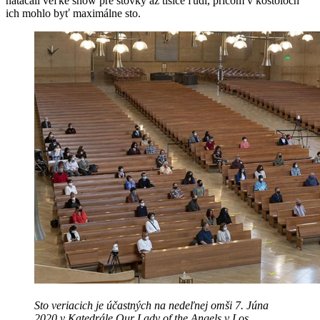
natáčali veľké show pre stovky až tisíce ľudí, pričom v kostoloch
ich mohlo byť maximálne sto.
Sto veriacich je účastných na nedeľnej omši 7. Júna
2020 v Katedrále Our Lady of the Angels v Los