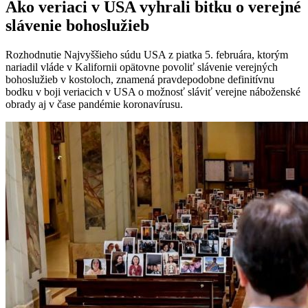
Ako veriaci v USA vyhrali bitku o verejné
slávenie bohoslužieb
Rozhodnutie Najvyššieho súdu USA z piatka 5. februára, ktorým
nariadil vláde v Kalifornii opätovne povoliť slávenie verejných
bohoslužieb v kostoloch, znamená pravdepodobne definitívnu
bodku v boji veriacich v USA o možnosť sláviť verejne náboženské
obrady aj v čase pandémie koronavírusu.