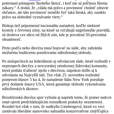
potrestaní prístupom 'širokého štetca', i keď nie sú príčinou šírenia
nákazy.“ A dodal, že „vláda má právo a povinnosť chrániť zdravie
občanov, ale táto povinnosť nemôže byť taká široká, aby zaniklo
právo na slobodné vyznávanie viery.“
Biskup tiež pripomenul iracionalitu nariadení, keďže niektoré
kostoly z červenej zóny, na ktoré sa vzťahujú najprísnejšie pravidlá,
sú doslova cez ulicu od žltých zón, kde je povolená 50-percentná
obsadenosť.
Preto podľa neho diecéza musí bojovať na súde, aby zabránila
možnému budúcemu porušovaniu náboženskej slobody.
Po neúspechoch na federálnom aj odvolacom súde, ktoré rozhodli v
neprospech diecézy a newyorskej ortodoxnej židovskej komunity,
ktorá podala sťažnosť spolu s diecézou, napokon došlo aj k
odvolaniu na Najvyšší súd. Ten však 25. novembra rozhodol
pomerom hlasov 5 ku 4, že nariadenie štátu New York porušuje
prvý dodatok ústavy USA, ktorá garantuje slobodu vykonávania
náboženských úkonov.
Brooklynská diecéza spor vyhrala aj napriek tomu, že pomer sudcov
ostal oproti predchádzajúcim rozsudkom prakticky nezmenený.
Rozdiel bol však v tom, že sudkyňu Ginsbergovú, ktorá vo veci
zastávala liberálne stanovisko nahradila konzervatívne zmýšľajúca