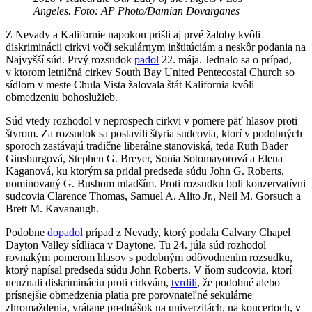
Angeles. Foto: AP Photo/Damian Dovarganes
Z Nevady a Kalifornie napokon prišli aj prvé žaloby kvôli
diskriminácii cirkvi voči sekulárnym inštitúciám a neskôr podania na
Najvyšší súd. Prvý rozsudok
padol
22. mája. Jednalo sa o prípad,
v ktorom letničná cirkev South Bay United Pentecostal Church so
sídlom v meste Chula Vista žalovala štát Kalifornia kvôli
obmedzeniu bohoslužieb.
Súd vtedy rozhodol v neprospech cirkvi v pomere päť hlasov proti
štyrom. Za rozsudok sa postavili štyria sudcovia, ktorí v podobných
sporoch zastávajú tradične liberálne stanoviská, teda Ruth Bader
Ginsburgová, Stephen G. Breyer, Sonia Sotomayorová a Elena
Kaganová, ku ktorým sa pridal predseda súdu John G. Roberts,
nominovaný G. Bushom mladším. Proti rozsudku boli konzervatívni
sudcovia Clarence Thomas, Samuel A. Alito Jr., Neil M. Gorsuch a
Brett M. Kavanaugh.
Podobne
dopadol
prípad z Nevady, ktorý podala Calvary Chapel
Dayton Valley sídliaca v Daytone. Tu 24. júla súd rozhodol
rovnakým pomerom hlasov s podobným odôvodnením rozsudku,
ktorý napísal predseda súdu John Roberts. V ňom sudcovia, ktorí
neuznali diskrimináciu proti cirkvám,
tvrdili
, že podobné alebo
prísnejšie obmedzenia platia pre porovnateľné sekulárne
zhromaždenia, vrátane prednášok na univerzitách, na koncertoch, v