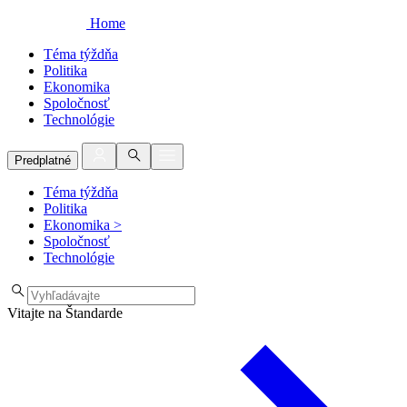
Home
Téma týždňa
Politika
Ekonomika
Spoločnosť
Technológie
Predplatné
Téma týždňa
Politika
Ekonomika
>
Spoločnosť
Technológie
Vitajte na Štandarde