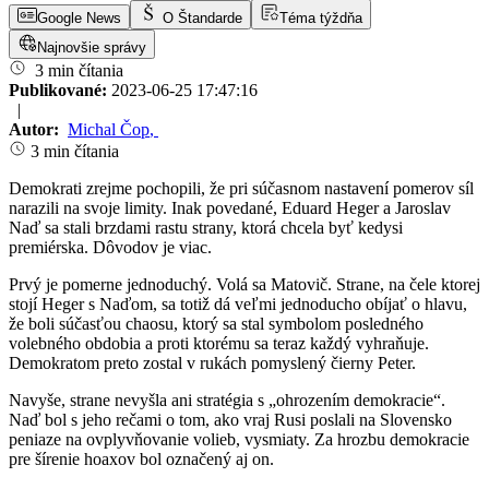
Google News
O Štandarde
Téma týždňa
Najnovšie správy
3 min čítania
Publikované:
2023-06-25 17:47:16
|
Autor:
Michal Čop
,
3 min čítania
Demokrati zrejme pochopili, že pri súčasnom nastavení pomerov síl
narazili na svoje limity. Inak povedané, Eduard Heger a Jaroslav
Naď sa stali brzdami rastu strany, ktorá chcela byť kedysi
premiérska. Dôvodov je viac.
Prvý je pomerne jednoduchý. Volá sa Matovič. Strane, na čele ktorej
stojí Heger s Naďom, sa totiž dá veľmi jednoducho obíjať o hlavu,
že boli súčasťou chaosu, ktorý sa stal symbolom posledného
volebného obdobia a proti ktorému sa teraz každý vyhraňuje.
Demokratom preto zostal v rukách pomyslený čierny Peter.
Navyše, strane nevyšla ani stratégia s „ohrozením demokracie“.
Naď bol s jeho rečami o tom, ako vraj Rusi poslali na Slovensko
peniaze na ovplyvňovanie volieb, vysmiaty. Za hrozbu demokracie
pre šírenie hoaxov bol označený aj on.