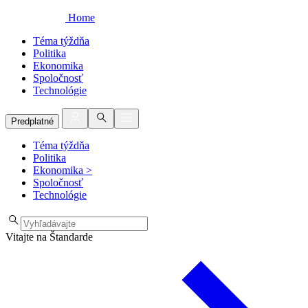
Home
Téma týždňa
Politika
Ekonomika
Spoločnosť
Technológie
Predplatné
Téma týždňa
Politika
Ekonomika
>
Spoločnosť
Technológie
Vitajte na Štandarde