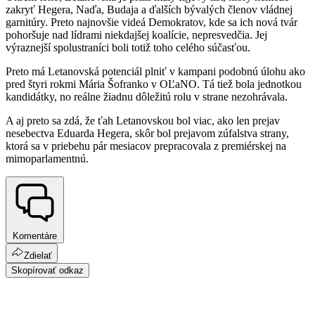
zakryť Hegera, Naďa, Budaja a ďalších bývalých členov vládnej
garnitúry. Preto najnovšie videá Demokratov, kde sa ich nová tvár
pohoršuje nad lídrami niekdajšej koalície, nepresvedčia. Jej
výraznejší spolustraníci boli totiž toho celého súčasťou.
Preto má Letanovská potenciál plniť v kampani podobnú úlohu ako
pred štyri rokmi Mária Šofranko v OĽaNO. Tá tiež bola jednotkou
kandidátky, no reálne žiadnu dôležitú rolu v strane nezohrávala.
A aj preto sa zdá, že ťah Letanovskou bol viac, ako len prejav
nesebectva Eduarda Hegera, skôr bol prejavom zúfalstva strany,
ktorá sa v priebehu pár mesiacov prepracovala z premiérskej na
mimoparlamentnú.
Komentáre
Zdielať
Skopírovať odkaz