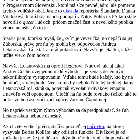
v Progresívnom Slovensku, ktoré má síce pevné jadro, ale pomerne
krehký voličský obal. Jasne to
ukázala
reportérka Štandardu Danka
Vitálošová, ktorá bola na ich podujatí v Nitre. Politici z PS tam stále
hovorili o
queer
ľuďoch, pričom značná časť z neveľkého publika
vôbec netušila, čo to je.
Staršia pani, ktorá si myslí, že „kvír“ je veverička, no nepáči sa jej
Záborská, práve pre ňu by mohla byť odpoveďou Andrea
Letanovská. Tá je tak akurát pokroková. Navyše je lekárka, takže
určite vie, o čom hovorí.
Navyše, Letanovská má oproti Hegerovi, Naďovi, ale aj takej
Andrei Cocherovej jednu malú výhodu – je žena s decentným,
nekonfliktným vystupovaním. Vďaka tomu bude každý, kto by na
ňu útočil, v nevýhode. Veď komu by nebolo ľúto tej krehkej dámy.
Letanovská má, skrátka, potenciál vyvolať v divákovi empatiu
a nevôľu voči oponentom. Útočiť na ňu bude rovnako ťažké, aké to
bolo svojho času voči začínajúcej Zuzane Čaputovej.
No napriek všetkým týmto výhodám sa dá predpokladať, že ťah
Letanovskou nebude úspešný.
Ak chcete vedieť prečo, stačí si pozrieť jej
tlačovku
, na ktorej
vyzývala Borisa Kollára, aby odišiel z funkcie. Divákovi je od
začiatku jasné, že politička s takýmito rétorickými schopnosťami