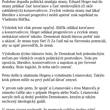
Podobne dopadla politická stratégia strany. Eduard Heger mal do
strany prilákať časť kresťanov a časť stredovejších (či skôr
zablúdených) konzervatívcov. Zvyšok vedenia strany mal lákať
liberálov a kovaní progresívci mohli upierať zrak napríklad na
Vladimíra Bilčíka.
Výsledok bol však presne opačný. Bilčík odlákal kresťanov
a konzervatívcov, Heger odlákal progresívcov a zvyšok strany
nedokázal osloviť nikoho. Demokrati skúsili hlavou prebiť múr
a ukázať, že strana typu Sieť či Za ľudí má na Slovensku potenciál,
aby sa opäť presvedčili, že nemá.
Výsledkom týchto faktorov bolo, že Demokrati boli jednoduchým
terčom pre všetkých svojich politických protivníkov. Teda pre
opozíciu, liberálov, konzervatívcov a napokon aj pre červené
denníky. Bolo logické, že treba niečo zmeniť.
Preto došlo k stiahnutiu Hegera a vytiahnutiu Letanovskej. Takýto
krok pritom môže na prvý pohľad dávať zmysel.
V prvom rade preto, že spojiť si Letanovskú s érou Matoviča je
omnoho ťažšie ako v prípade Hegera alebo Naďa. Letanovská
navyše rieši aj druhý problém Demokratov, ktorým je nikým
nechcený ideologický guláš.
V strane zjavne pochopili, že rezervoár voličov možno nájsť