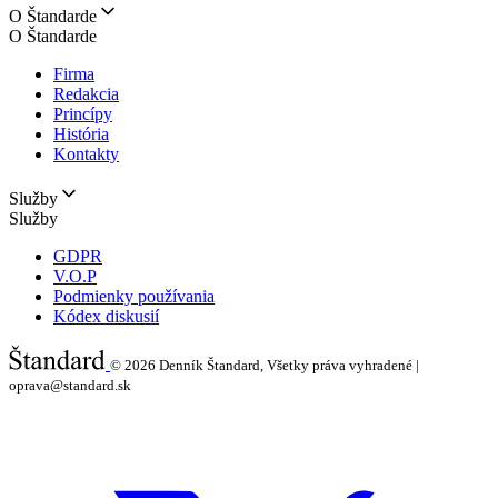
O Štandarde
O Štandarde
Firma
Redakcia
Princípy
História
Kontakty
Služby
Služby
GDPR
V.O.P
Podmienky používania
Kódex diskusií
© 2026
Denník Štandard, Všetky práva vyhradené |
oprava@standard.sk