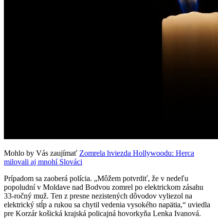
Mohlo by Vás zaujímať
Zomrela hviezda Hollywoodu: Herca
milovali aj mnohí Slováci
Prípadom sa zaoberá polícia. „Môžem potvrdiť, že v nedeľu
popoludní v Moldave nad Bodvou zomrel po elektrickom zásahu
33-ročný muž. Ten z presne nezistených dôvodov vyliezol na
elektrický stĺp a rukou sa chytil vedenia vysokého napätia,“ uviedla
pre Korzár košická krajská policajná hovorkyňa Lenka Ivanová.