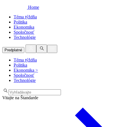
Home
Téma týždňa
Politika
Ekonomika
Spoločnosť
Technológie
Predplatné
Téma týždňa
Politika
Ekonomika
>
Spoločnosť
Technológie
Vitajte na Štandarde