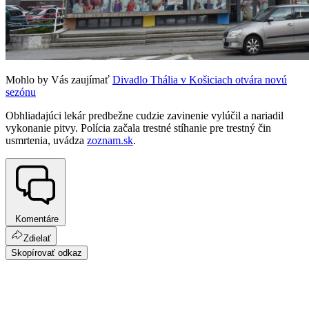
Mohlo by Vás zaujímať
Divadlo Thália v Košiciach otvára novú
sezónu
Obhliadajúci lekár predbežne cudzie zavinenie vylúčil a nariadil
vykonanie pitvy. Polícia začala trestné stíhanie pre trestný čin
usmrtenia, uvádza
zoznam.sk
.
Komentáre
Zdielať
Skopírovať odkaz