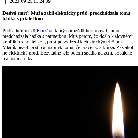
|
2023-09-26 11:24:39
Desivá smrť: Muža zabil elektrický prúd, predchádzala tomu
hádka s priateľkou
Podľa informácií
Korzára
, ktorý o tragédii informoval, tomu
predchádzala hádka s partnerkou. Muž potom, čo došlo k slovnému
konfliktu s priateľkou, po stĺpe vyliezol k elektrickým drôtom.
Mladík liezol na stĺp aj napriek tomu, že práve bola búrka. Zasiahol
ho elektrický prúd. Bezvládne telo potom spadlo na zem, popálené
mal najmä ruky.