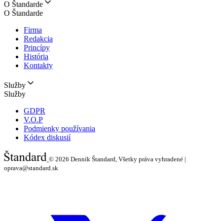
O Štandarde
O Štandarde
Firma
Redakcia
Princípy
História
Kontakty
Služby
Služby
GDPR
V.O.P
Podmienky používania
Kódex diskusií
© 2026
Denník Štandard, Všetky práva vyhradené |
oprava@standard.sk