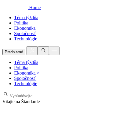
Home
Téma týždňa
Politika
Ekonomika
Spoločnosť
Technológie
Predplatné
Téma týždňa
Politika
Ekonomika
>
Spoločnosť
Technológie
Vitajte na Štandarde