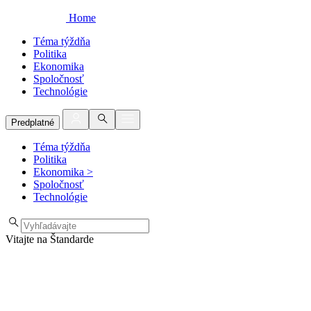
Home
Téma týždňa
Politika
Ekonomika
Spoločnosť
Technológie
Predplatné
Téma týždňa
Politika
Ekonomika
>
Spoločnosť
Technológie
Vitajte na Štandarde