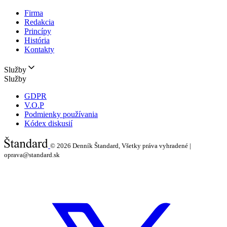
Firma
Redakcia
Princípy
História
Kontakty
Služby
Služby
GDPR
V.O.P
Podmienky používania
Kódex diskusií
© 2026
Denník Štandard, Všetky práva vyhradené |
oprava@standard.sk