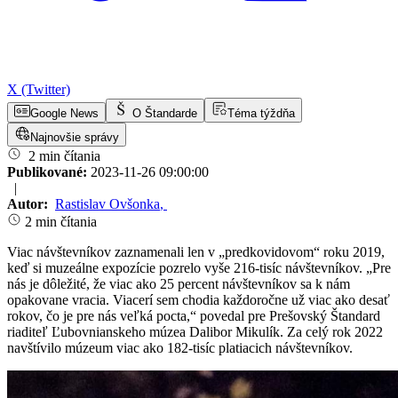
X (Twitter)
Google News
O Štandarde
Téma týždňa
Najnovšie správy
2 min čítania
Publikované:
2023-11-26 09:00:00
|
Autor:
Rastislav Ovšonka
,
2 min čítania
Viac návštevníkov zaznamenali len v „predkovidovom“ roku 2019,
keď si muzeálne expozície pozrelo vyše 216-tisíc návštevníkov. „Pre
nás je dôležité, že viac ako 25 percent návštevníkov sa k nám
opakovane vracia. Viacerí sem chodia každoročne už viac ako desať
rokov, čo je pre nás veľká pocta,“ povedal pre Prešovský Štandard
riaditeľ Ľubovnianskeho múzea Dalibor Mikulík. Za celý rok 2022
navštívilo múzeum viac ako 182-tisíc platiacich návštevníkov.