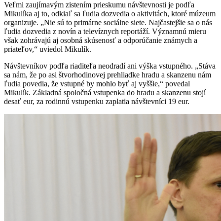
Veľmi zaujímavým zistením prieskumu návštevnosti je podľa
Mikulíka aj to, odkiaľ sa ľudia dozvedia o aktivitách, ktoré múzeum
organizuje. „Nie sú to primárne sociálne siete. Najčastejšie sa o nás
ľudia dozvedia z novín a televíznych reportáží. Významnú mieru
však zohrávajú aj osobná skúsenosť a odporúčanie známych a
priateľov,“ uviedol Mikulík.
Návštevníkov podľa riaditeľa neodradí ani výška vstupného. „Stáva
sa nám, že po asi štvorhodinovej prehliadke hradu a skanzenu nám
ľudia povedia, že vstupné by mohlo byť aj vyššie,“ povedal
Mikulík. Základná spoločná vstupenka do hradu a skanzenu stojí
desať eur, za rodinnú vstupenku zaplatia návštevníci 19 eur.