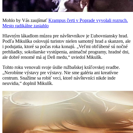
Mohlo by Vás zaujímať
Krampus čerti v Poprade vyvolali rozruch.
Mesto radikálne zasiahlo
Hlavným lákadlom múzea pre návštevníkov je Ľubovniansky hrad.
Podľa Mikulíka oslovujú turistov nielen samotný hrad a skanzen, ale
i podujatia, ktoré sa počas roka konajú. „Veľmi obľúbené sú nočné
prehliadky, sokoliarske vystúpenia, animačné programy, hradné dni,
ale dobré renomé má aj Deň medu,“ uviedol Mikulík.
Tohto roku venovali svoje úsilie ružbašskej kráľovskej svadbe.
„Nerobíme výstavy pre výstavy. Nie sme galéria ani kreatívne
centrum. Snažíme sa robiť veci, ktoré návštevníci nikde inde
neuvidia,“ doplnil Mikulík.