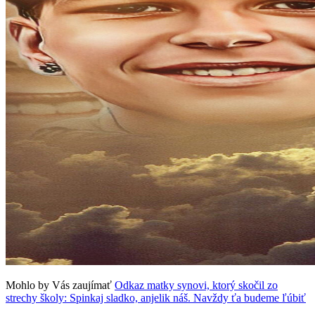
Mohlo by Vás zaujímať
Odkaz matky synovi, ktorý skočil zo
strechy školy: Spinkaj sladko, anjelik náš. Navždy ťa budeme ľúbiť