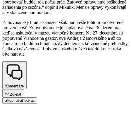
potrebovať budúci rok počas prác. Zároveň opravujeme poškodené
zariadenia po sezóne,“ doplnil Mikulík. Menšie opravy vykonávajú
aj v skanzene pod hradom.
Ľubovniansky hrad a skanzen však budú ešte tohto roku otvorené
pre verejnosť. Znovuotvorenie je naplánované na 26. decembra,
keď sa uskutoční v múzeu vianočný koncert. Na 27. decembra sú
pripravené Vianoce na gazdovstve Andreja Zamoyského a až do
konca roka budú na hrade každý deň tematické vianočné prehliadky.
Celková návštevnosť Ľubovnianskeho múzea tak do konca roka
ešte narastie.
Komentáre
Zdielať
Skopírovať odkaz