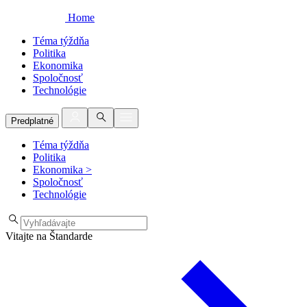
Home
Téma týždňa
Politika
Ekonomika
Spoločnosť
Technológie
Predplatné
Téma týždňa
Politika
Ekonomika
>
Spoločnosť
Technológie
Vitajte na Štandarde