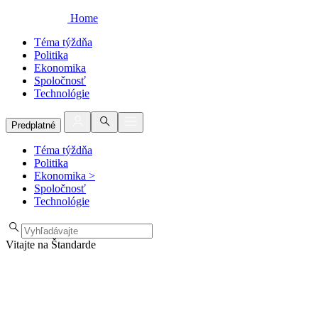
Home
Téma týždňa
Politika
Ekonomika
Spoločnosť
Technológie
Predplatné
Téma týždňa
Politika
Ekonomika
>
Spoločnosť
Technológie
Vitajte na Štandarde