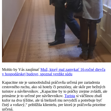
Mohlo by Vás zaujímať
Muž, ktorý mal zamykať 16-ročné dievča
v hospodárskej budove, spoznal verdikt súdu
Kapacitne nie je samoobslužná práčovňa určená pre zariadenia
cestovného ruchu, ako sú hotely či penzióny, ale skôr pre bežných
turistov a návštevníkov. „Kapacitne by to práčky zrejme zvládli, ale
primárne je to určené pre návštevníkov.
Turista
si väčšinou zbalí
kufor na dva týždne, ale tá bielizeň mu nevydrží a potrebuje byť
čistý a voňavý,“ priblížila klientelu, pre ktorú je práčovňa prioritne
určená.