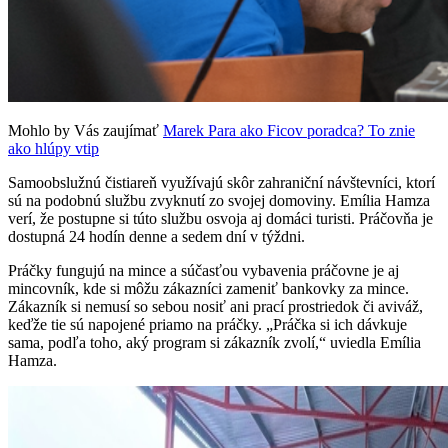
Mohlo by Vás zaujímať
Marek Para ako Ficov poradca? To znie
ako hlúpy vtip
Samoobslužnú čistiareň využívajú skôr zahraniční návštevníci, ktorí
sú na podobnú službu zvyknutí zo svojej domoviny. Emília Hamza
verí, že postupne si túto službu osvoja aj domáci turisti. Práčovňa je
dostupná 24 hodín denne a sedem dní v týždni.
Práčky fungujú na mince a súčasťou vybavenia práčovne je aj
mincovník, kde si môžu zákazníci zameniť bankovky za mince.
Zákazník si nemusí so sebou nosiť ani prací prostriedok či aviváž,
keďže tie sú napojené priamo na práčky. „Práčka si ich dávkuje
sama, podľa toho, aký program si zákazník zvolí,“ uviedla Emília
Hamza.