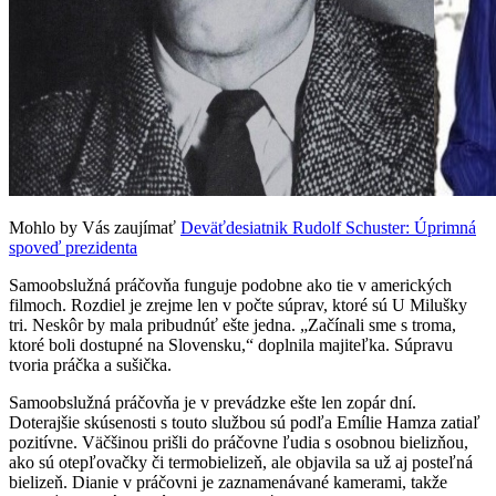
Mohlo by Vás zaujímať
Deväťdesiatnik Rudolf Schuster: Úprimná
spoveď prezidenta
Samoobslužná práčovňa funguje podobne ako tie v amerických
filmoch. Rozdiel je zrejme len v počte súprav, ktoré sú U Milušky
tri. Neskôr by mala pribudnúť ešte jedna. „Začínali sme s troma,
ktoré boli dostupné na Slovensku,“ doplnila majiteľka. Súpravu
tvoria práčka a sušička.
Samoobslužná práčovňa je v prevádzke ešte len zopár dní.
Doterajšie skúsenosti s touto službou sú podľa Emílie Hamza zatiaľ
pozitívne. Väčšinou prišli do práčovne ľudia s osobnou bielizňou,
ako sú otepľovačky či termobielizeň, ale objavila sa už aj posteľná
bielizeň. Dianie v práčovni je zaznamenávané kamerami, takže