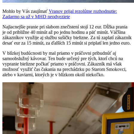
Mohlo by Vás zaujímať
Vranov prijal rezolútne rozhodnutie:
Zadarmo sa už v MHD neodveziete
Najlacnejšie pranie pri slabom znečistení stojí 12 eur. Dĺžka prania
je od približne 40 minút až po jednu hodinu a päť minút. Väčšina
zákazníkov využije aj službu sušičky bielizne. Za tú zaplatí zákazník
desať eur za 15 minút, za ďalších 15 minút si priplatí len jedno euro.
V blízkej budúcnosti by mal priamo v práčovni pribudnúť aj
samoobslužný kávovar. Ten bude určený pre tých, ktorí chcú na
vypranie bielizne počkať priamo v práčovni. Zákazník má však
možnosť využiť čas čakania na prechádzku po Starom Smokovci,
alebo v kaviarni, ktorých je v blízkom okolí niekoľko.