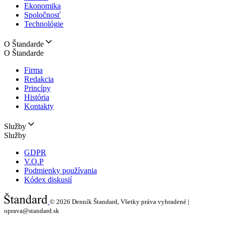
Ekonomika
Spoločnosť
Technológie
O Štandarde
O Štandarde
Firma
Redakcia
Princípy
História
Kontakty
Služby
Služby
GDPR
V.O.P
Podmienky používania
Kódex diskusií
© 2026
Denník Štandard, Všetky práva vyhradené |
oprava@standard.sk