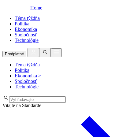
Home
Téma týždňa
Politika
Ekonomika
Spoločnosť
Technológie
Predplatné
Téma týždňa
Politika
Ekonomika
>
Spoločnosť
Technológie
Vitajte na Štandarde