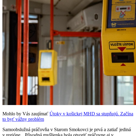
Mohlo by Vás zaujímať
Útoky v košickej MHD sa stupňujú. Začína
to byť vážny problém
Samoobslužná práčovňa v Starom Smokovci je prvá a zatiaľ jediná
v regióne. „Pôvodná myšlienka bola otvoriť práčovne aj v