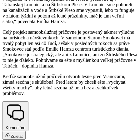
Tatranskej Lomnici a na Štrbskom Plese. V Lomnici sme pohoreli
na kanalizácii a vode a Štrbské Pleso sme vypustili, lebo to funguje
v zlatom týždni a potom až letné prázdniny, ináč je tam veľmi
slabo,“ povedala Emília Hamza.
Celý projekt samoobslužnej práčovne je postavený takmer výlučne
na turistoch a návštevníkoch. V samotnom Starom Smokovci má
trvalý pobyt len asi 40 ľudí, avšak v posledných rokoch sa práve
Smokovec stal podľa Emílie Hamza centrom turistického diania.
„Smokovec je strategický, ale ani z Lomnice, ani zo Štrbského Plesa
to nie je ďaleko. Pohrávame sa ešte s myšlienkou veľkej práčovne v
Tatrách,“ doplnila Hamza.
Keďže samoobslužnú práčovňu otvorili tesne pred Vianocami,
zimná sezóna je skúšobná. Pred letom by chceli ešte „vychytať
všetky muchy“, aby letná sezóna už bola bez akýchkoľvek
problémov.
Komentáre
Zdielať