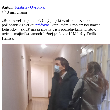
|
Autor:
Rastislav Ovšonka
,
3 min čítania
„Bolo to veľmi potrebné. Celý projekt vznikol na základe
požiadaviek z veľkej
práčovne
, ktorú mám. Problém bol hlavne
logistický – skĺbiť náš pracovný čas s požiadavkami turistov,“
uviedla majiteľka samoobslužnej práčovne U Milušky Emília
Hamza.