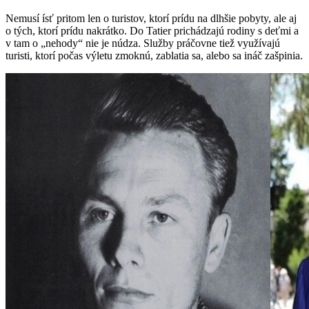
Nemusí ísť pritom len o turistov, ktorí prídu na dlhšie pobyty, ale aj
o tých, ktorí prídu nakrátko. Do Tatier prichádzajú rodiny s deťmi a
v tam o „nehody“ nie je núdza. Služby práčovne tiež využívajú
turisti, ktorí počas výletu zmoknú, zablatia sa, alebo sa ináč zašpinia.