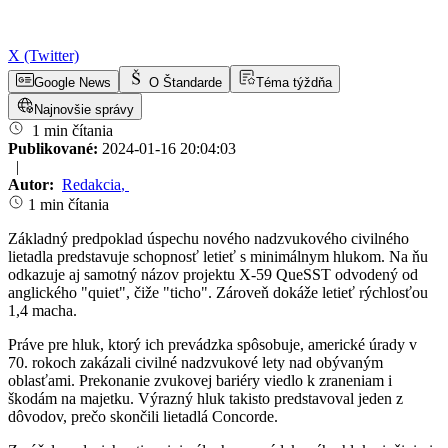
X (Twitter)
Google News
O Štandarde
Téma týždňa
Najnovšie správy
1 min čítania
Publikované:
2024-01-16 20:04:03
|
Autor:
Redakcia
,
1 min čítania
Základný predpoklad úspechu nového nadzvukového civilného
lietadla predstavuje schopnosť letieť s minimálnym hlukom. Na ňu
odkazuje aj samotný názov projektu X-59 QueSST odvodený od
anglického "quiet", čiže "ticho". Zároveň dokáže letieť rýchlosťou
1,4 macha.
Práve pre hluk, ktorý ich prevádzka spôsobuje, americké úrady v
70. rokoch zakázali civilné nadzvukové lety nad obývaným
oblasťami. Prekonanie zvukovej bariéry viedlo k zraneniam i
škodám na majetku. Výrazný hluk takisto predstavoval jeden z
dôvodov, prečo skončili lietadlá Concorde.