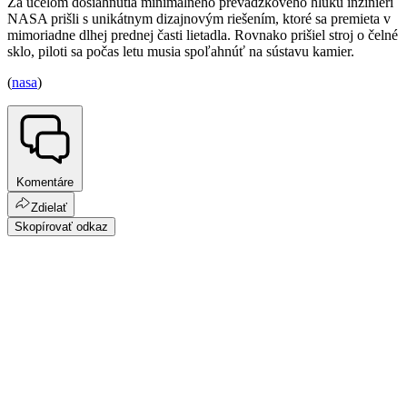
Za účelom dosiahnutia minimálneho prevádzkového hluku inžinieri
NASA prišli s unikátnym dizajnovým riešením, ktoré sa premieta v
mimoriadne dlhej prednej časti lietadla. Rovnako prišiel stroj o čelné
sklo, piloti sa počas letu musia spoľahnúť na sústavu kamier.
(
nasa
)
Komentáre
Zdielať
Skopírovať odkaz