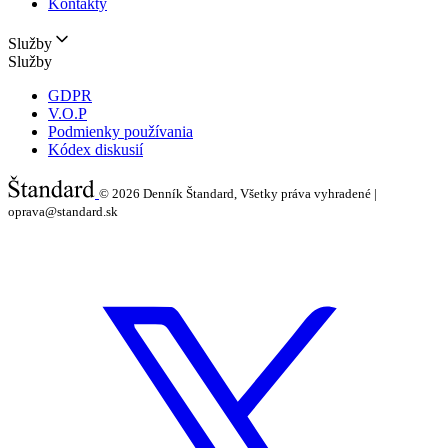
Kontakty
Služby
Služby
GDPR
V.O.P
Podmienky používania
Kódex diskusií
© 2026
Denník Štandard, Všetky práva vyhradené |
oprava@standard.sk