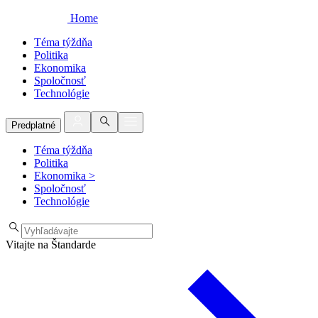
Home
Téma týždňa
Politika
Ekonomika
Spoločnosť
Technológie
Predplatné
Téma týždňa
Politika
Ekonomika
>
Spoločnosť
Technológie
Vitajte na Štandarde