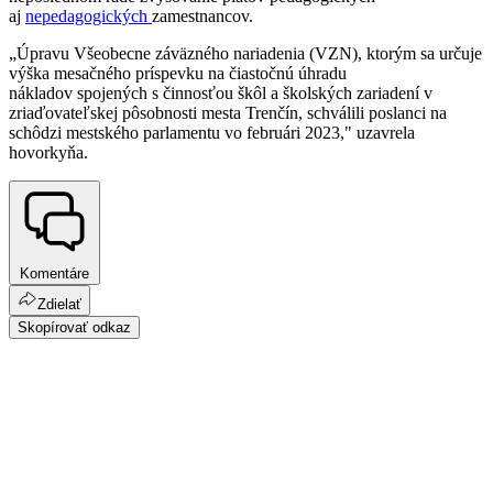
aj
nepedagogických
zamestnancov.
„Úpravu Všeobecne záväzného nariadenia (VZN), ktorým sa určuje
výška mesačného príspevku na čiastočnú úhradu
nákladov spojených s činnosťou škôl a školských zariadení v
zriaďovateľskej pôsobnosti mesta Trenčín, schválili poslanci na
schôdzi mestského parlamentu vo februári 2023," uzavrela
hovorkyňa.
Komentáre
Zdielať
Skopírovať odkaz