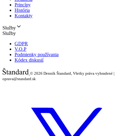
Princípy
História
Kontakty
Služby
Služby
GDPR
V.O.P
Podmienky používania
Kódex diskusií
© 2026
Denník Štandard, Všetky práva vyhradené |
oprava@standard.sk