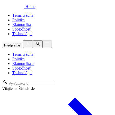
Home
Téma týždňa
Politika
Ekonomika
Spoločnosť
Technológie
Predplatné
Téma týždňa
Politika
Ekonomika
>
Spoločnosť
Technológie
Vitajte na Štandarde