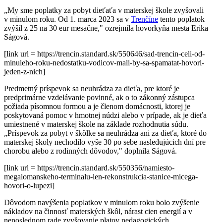
„My sme poplatky za pobyt dieťaťa v materskej škole zvyšovali
v minulom roku. Od 1. marca 2023 sa v
Trenčíne
tento poplatok
zvýšil z 25 na 30 eur mesačne," ozrejmila hovorkyňa mesta Erika
Ságová.
[link url = https://trencin.standard.sk/550646/sad-trencin-celi-od-
minuleho-roku-nedostatku-vodicov-mali-by-sa-spamatat-hovori-
jeden-z-nich]
Predmetný príspevok sa neuhrádza za dieťa, pre ktoré je
predprimárne vzdelávanie povinné, ak o to zákonný zástupca
požiada písomnou formou a je členom domácnosti, ktorej je
poskytovaná pomoc v hmotnej núdzi alebo v prípade, ak je dieťa
umiestnené v materskej škole na základe rozhodnutia súdu.
„Príspevok za pobyt v škôlke sa neuhrádza ani za dieťa, ktoré do
materskej školy nechodilo vyše 30 po sebe nasledujúcich dní pre
chorobu alebo z rodinných dôvodov," doplnila Ságová.
[link url = https://trencin.standard.sk/550356/namiesto-
megalomanskeho-terminalu-len-rekonstrukcia-stanice-micega-
hovori-o-lupezi]
Dôvodom navýšenia poplatkov v minulom roku bolo zvýšenie
nákladov na činnosť materských škôl, nárast cien energií a v
neposlednom rade zvyšovanie platov pedagogických