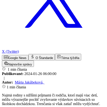
X (Twitter)
Google News
O Štandarde
Téma týždňa
Najnovšie správy
1 min čítania
Publikované:
2024-01-26 06:00:00
|
Autor:
Mária Jakúbeková
,
1 min čítania
Najmä rodiny s nižšími príjmami či rodičia, ktorí majú viac detí,
môžu výraznejšie pocítiť zvyšovanie výdavkov súvisiacich so
školskou dochádzkou. Trenčania si však zatiaľ môžu vydýchnuť.