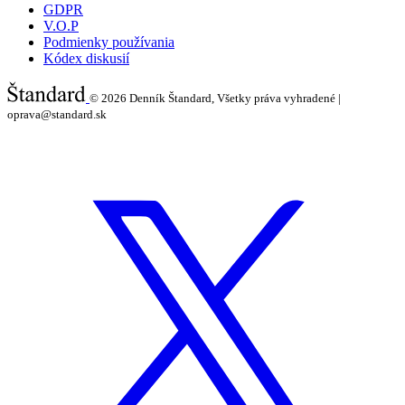
GDPR
V.O.P
Podmienky používania
Kódex diskusií
© 2026
Denník Štandard, Všetky práva vyhradené |
oprava@standard.sk