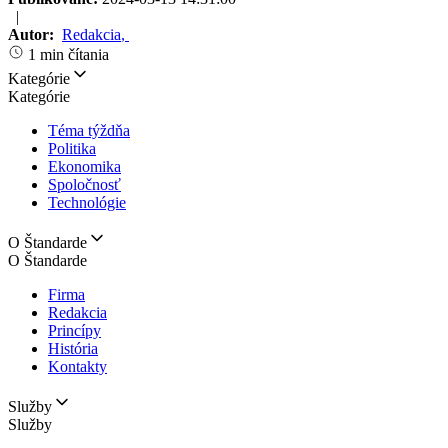
|
Autor:
Redakcia
,
1 min čítania
Kategórie
Kategórie
Téma týždňa
Politika
Ekonomika
Spoločnosť
Technológie
O Štandarde
O Štandarde
Firma
Redakcia
Princípy
História
Kontakty
Služby
Služby