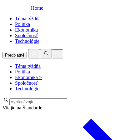
Home
Téma týždňa
Politika
Ekonomika
Spoločnosť
Technológie
Predplatné
Téma týždňa
Politika
Ekonomika
>
Spoločnosť
Technológie
Vitajte na Štandarde