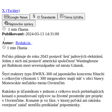
X (Twitter)
Google News
O Štandarde
Téma týždňa
Najnovšie správy
1 min čítania
Publikované:
2024-03-13 14:31:00
|
Autor:
Redakcia
,
1 min čítania
Poľsko plánuje do roku 2043 postaviť šesť jadrových elektrární.
Jednu z nich má postaviť americká spoločnosť Wastinghouse
pri Baltskom mori severozápadne od mesta Gdansk.
Štyri reaktory typu BWRX-300 od japonského koncernu Hitachi
s celkovým výkonom 1 300 megawattov majú stáť v obci Stawy
Monowskie neďaleko mesta Osvienčim
Rakúsko je účastníkom v jednom z celkovo troch prebiehajúcich
konaní o posudzovaní vplyvov na životné prostredie pre projekt
v Osvienčime. Konanie je vo fáze, v ktorej poľská ani rakúska
verejnosť zatiaľ nemôžu predkladať pripomienky.