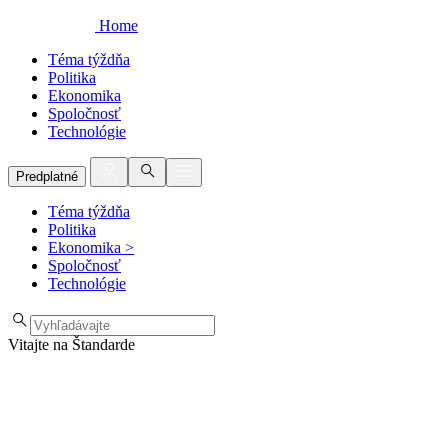
Home
Téma týždňa
Politika
Ekonomika
Spoločnosť
Technológie
Predplatné
Téma týždňa
Politika
Ekonomika
>
Spoločnosť
Technológie
Vitajte na Štandarde