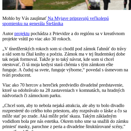
Mohlo by Vás zaujímať
Na Myjave pripravujú veľkolepú
spomienku na generála Štefánika
Autor
projektu
pochádza z Prievidze a do regiónu sa v kreatívnom
projekte vrátil po viac ako 30 rokoch.
„V tínedžerských rokoch som si chodil pod zámok ľahnúť do trávy
a rád som tu čítal knihy a poéziu. Zámok ma v tej študentskej dobe
tak nejak formoval. Takže je to taký návrat, kde som si chcel
otestovať, či tá moja kedysi stará chémia s tým zámkom ešte
funguje. A čuduj sa svete, funguje výborne,“ povedal s úsmevom na
tvári producent.
Viac ako 70 hercov a herečiek predviedlo divadelné predstavenie,
ktoré sa odohrávalo na 28 zastaveniach v komnatách, na hradných
nádvoriach či zámockom parku.
„Chcel som, aby to nebola nejaká atrakcia, ale aby to bolo divadlo
rozprestreté do celého toho priestoru, aby rozprávalo o láske a čo sa
môže stať po zrade. Aká môže prísť skaza. Takým základným
vodidlom bola pre nás estetika. Okrem toho sme sa snažili do zámku
priniesť masky, parochne z peria a divadelne štruktúrované scény,"