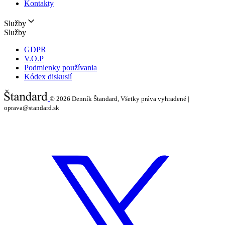
Kontakty
Služby
Služby
GDPR
V.O.P
Podmienky používania
Kódex diskusií
© 2026
Denník Štandard, Všetky práva vyhradené |
oprava@standard.sk