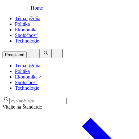
Home
Téma týždňa
Politika
Ekonomika
Spoločnosť
Technológie
Predplatné
Téma týždňa
Politika
Ekonomika
>
Spoločnosť
Technológie
Vitajte na Štandarde