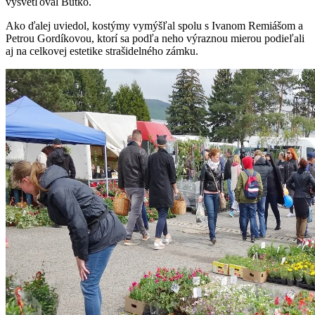
vysvetľoval Butko.
Ako ďalej uviedol, kostýmy vymýšľal spolu s Ivanom Remiášom a
Petrou Gordíkovou, ktorí sa podľa neho výraznou mierou podieľali
aj na celkovej estetike strašidelného zámku.