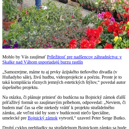
Mohlo by Vás zaujímať
Príležitosť pre nadšencov záhradníctva: v
Skalke nad Váhom usporiadajú burzu rastlín
„Samozrejme, máme tu aj prvky ázijského tieňového divadla (v
Huňadyho sále), živú hudbu, videoprojekcie a poéziu. Proste je to
taká kompilácia rôznych jemných estetických štýlov,“ povedal autor
úspešného projektu.
Na otázku, či plánuje priniesť do budúcna na Bojnický zámok ďalší
príťažlivý formát so zaujímavým príbehom, odpovedal: „Neviem, či
budem mať čas sa ešte niekedy vrátiť k projektu strašidelného
zámku, ale veľmi rád by som v budúcnosti niečo špeciálne,
umelecké pre
Bojnický zámok
vytvoril,“ uzavrel Peter Serge Butko.
Druhý cyklus prehliadky na strašidelnom Bojnickom zámku sa bude