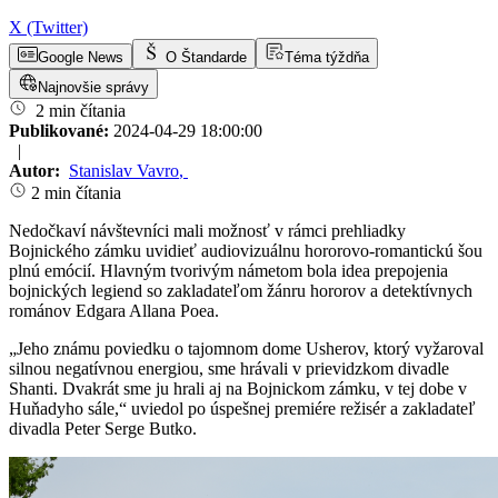
X (Twitter)
Google News
O Štandarde
Téma týždňa
Najnovšie správy
2 min čítania
Publikované:
2024-04-29 18:00:00
|
Autor:
Stanislav Vavro
,
2 min čítania
Nedočkaví návštevníci mali možnosť v rámci prehliadky
Bojnického zámku uvidieť audiovizuálnu hororovo-romantickú šou
plnú emócií. Hlavným tvorivým námetom bola idea prepojenia
bojnických legiend so zakladateľom žánru hororov a detektívnych
románov Edgara Allana Poea.
„Jeho známu poviedku o tajomnom dome Usherov, ktorý vyžaroval
silnou negatívnou energiou, sme hrávali v prievidzkom divadle
Shanti. Dvakrát sme ju hrali aj na Bojnickom zámku, v tej dobe v
Huňadyho sále,“ uviedol po úspešnej premiére režisér a zakladateľ
divadla Peter Serge Butko.