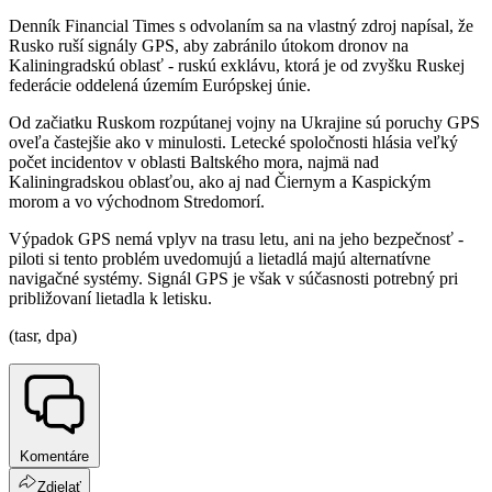
Denník Financial Times s odvolaním sa na vlastný zdroj napísal, že
Rusko ruší signály GPS, aby zabránilo útokom dronov na
Kaliningradskú oblasť - ruskú exklávu, ktorá je od zvyšku Ruskej
federácie oddelená územím Európskej únie.
Od začiatku Ruskom rozpútanej vojny na Ukrajine sú poruchy GPS
oveľa častejšie ako v minulosti. Letecké spoločnosti hlásia veľký
počet incidentov v oblasti Baltského mora, najmä nad
Kaliningradskou oblasťou, ako aj nad Čiernym a Kaspickým
morom a vo východnom Stredomorí.
Výpadok GPS nemá vplyv na trasu letu, ani na jeho bezpečnosť -
piloti si tento problém uvedomujú a lietadlá majú alternatívne
navigačné systémy. Signál GPS je však v súčasnosti potrebný pri
približovaní lietadla k letisku.
(tasr, dpa)
Komentáre
Zdielať