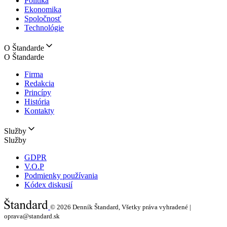
Politika
Ekonomika
Spoločnosť
Technológie
O Štandarde
O Štandarde
Firma
Redakcia
Princípy
História
Kontakty
Služby
Služby
GDPR
V.O.P
Podmienky používania
Kódex diskusií
© 2026
Denník Štandard, Všetky práva vyhradené |
oprava@standard.sk