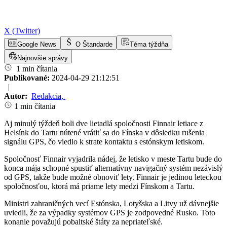
X (Twitter)
Google News
O Štandarde
Téma týždňa
Najnovšie správy
1 min čítania
Publikované:
2024-04-29 21:12:51
|
Autor:
Redakcia
,
1 min čítania
Aj minulý týždeň boli dve lietadlá spoločnosti Finnair letiace z
Helsínk do Tartu nútené vrátiť sa do Fínska v dôsledku rušenia
signálu GPS, čo viedlo k strate kontaktu s estónskym letiskom.
Spoločnosť Finnair vyjadrila nádej, že letisko v meste Tartu bude do
konca mája schopné spustiť alternatívny navigačný systém nezávislý
od GPS, takže bude možné obnoviť lety. Finnair je jedinou leteckou
spoločnosťou, ktorá má priame lety medzi Fínskom a Tartu.
Ministri zahraničných vecí Estónska, Lotyšska a Litvy už dávnejšie
uviedli, že za výpadky systémov GPS je zodpovedné Rusko. Toto
konanie považujú pobaltské štáty za nepriateľské.