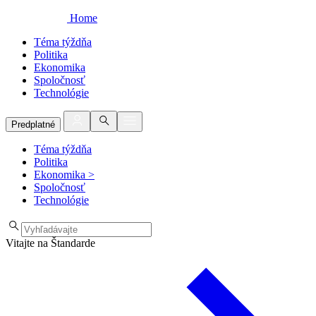
Home
Téma týždňa
Politika
Ekonomika
Spoločnosť
Technológie
Predplatné
Téma týždňa
Politika
Ekonomika
>
Spoločnosť
Technológie
Vitajte na Štandarde