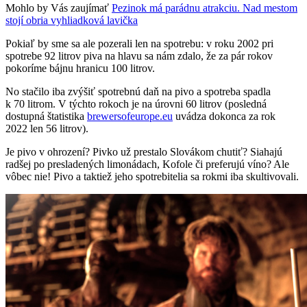
Mohlo by Vás zaujímať
Pezinok má parádnu atrakciu. Nad mestom
stojí obria vyhliadková lavička
Pokiaľ by sme sa ale pozerali len na spotrebu: v roku 2002 pri
spotrebe 92 litrov piva na hlavu sa nám zdalo, že za pár rokov
pokoríme bájnu hranicu 100 litrov.
No stačilo iba zvýšiť spotrebnú daň na pivo a spotreba spadla
k 70 litrom. V týchto rokoch je na úrovni 60 litrov (posledná
dostupná štatistika
brewersofeuro­pe.eu
uvádza dokonca za rok
2022 len 56 litrov).
Je pivo v ohrození? Pivko už prestalo Slovákom chutiť? Siahajú
radšej po presladených limonádach, Kofole či preferujú víno? Ale
vôbec nie! Pivo a taktiež jeho spotrebitelia sa rokmi iba skultivovali.