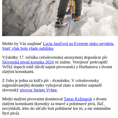
Mohlo by Vás zaujímať
Lucia Janičová na Evereste slnko nevidela.
Smrť však bola všade nablízku
Výsledky 17. ročníka celoslovenskej anonymnej degustácie pív
Slovenská pivná korunka 2024
sú známe. Verejnosť prekvapili!
Veľký úspech totiž slávili najmä pivovarníci z Hurbanova s dvomi
zlatými korunkami.
Z čoho je jedna za kráľa pív - dvanástku. V celoslovensky
najpredávanejšej desiatke vybojoval zlato a striebro najstarší
slovenský
pivovar Steiger Vyhne
.
Medzi malými pivovarmi dominoval
Tatras Kežmarok
s dvomi
zlatými korunkami (korunky za tmavé a polotmavé pivá, žiaľ,
nevyhlásili, lebo do súťaže boli prihlásené len tri, a nie minimálne
štyri pivá).