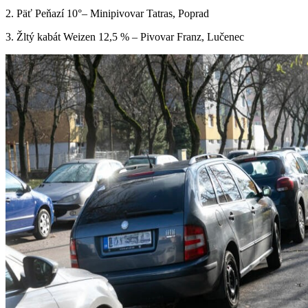
2. Päť Peňazí 10°– Minipivovar Tatras, Poprad
3. Žltý kabát Weizen 12,5 % – Pivovar Franz, Lučenec