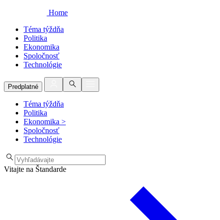
Home
Téma týždňa
Politika
Ekonomika
Spoločnosť
Technológie
Predplatné
Téma týždňa
Politika
Ekonomika
>
Spoločnosť
Technológie
Vitajte na Štandarde