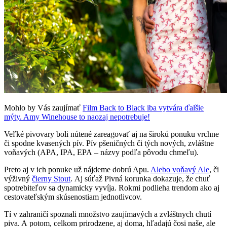
Mohlo by Vás zaujímať
Film Back to Black iba vytvára ďalšie
mýty. Amy Winehouse to naozaj nepotrebuje!
Veľké pivovary boli nútené zareagovať aj na širokú ponuku vrchne
či spodne kvasených pív. Pív pšeničných či tých nových, zvláštne
voňavých (APA, IPA, EPA – názvy podľa pôvodu chmeľu).
Preto aj v ich ponuke už nájdeme dobrú Apu.
Alebo voňavý Ale
, či
výživný
čierny Stout
. Aj súťaž Pivná korunka dokazuje, že chuť
spotrebiteľov sa dynamicky vyvíja. Rokmi podlieha trendom ako aj
cestovateľským skúsenostiam jednotlivcov.
Tí v zahraničí spoznali množstvo zaujímavých a zvláštnych chutí
piva. A potom, celkom prirodzene, aj doma, hľadajú čosi naše, ale