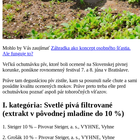
Mohlo by Vás zaujímať
Záhradka ako koncept osobného šťastia.
Ale funguje to?
Veľkú ochutnávku pív, ktoré boli ocenené na Slovenskej pivnej
korunke, ponúkne rovnomenný festival 7. a 8. júna v Bratislave.
Práve tam degustáciou pív zistíte, kam sa posunuli naše chute a sami
posúdite kvalitu ocenených mokov. Práve preto treba ešte pred
ochutnávkou poznať aspoň pár tohoročných víťazov.
I. kategória: Svetlé pivá filtrované
(extrakt v pôvodnej mladine do 10 %)
1. Steiger 10 % – Pivovar Steiger, a. s., VYHNE, Vyhne
2. Grošák 10 % – Pivovar Steiger, a. s., VYHNE, Vyhne