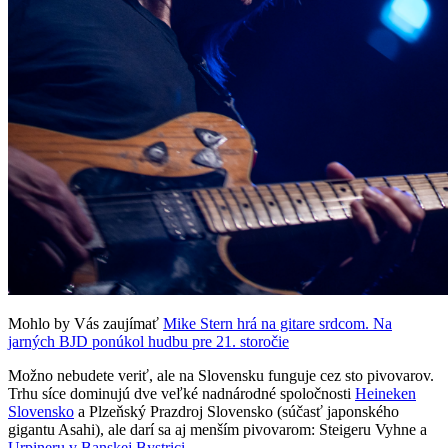
Mohlo by Vás zaujímať
Mike Stern hrá na gitare srdcom. Na
jarných BJD ponúkol hudbu pre 21. storočie
Možno nebudete veriť, ale na Slovensku funguje cez sto pivovarov.
Trhu síce dominujú dve veľké nadnárodné spoločnosti
Heineken
Slovensko
a Plzeňský Prazdroj Slovensko (súčasť japonského
gigantu Asahi), ale darí sa aj menším pivovarom: Steigeru Vyhne a
Urpineru v Banskej Bystrici
.