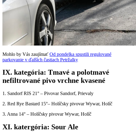
Mohlo by Vás zaujímať
Od pondelka spustili regulované
parkovanie v ďalších častiach Petržalky
IX. kategória: Tmavé a polotmavé
nefiltrované pivo vrchne kvasené
1. Sandorf RIS 21° – Pivovar Sandorf, Prievaly
2. Red Rye Bastard 15°– Holíčsky pivovar Wywar, Holíč
3. Anna 14° – Holíčsky pivovar Wywar, Holíč
XI. katergória: Sour Ale