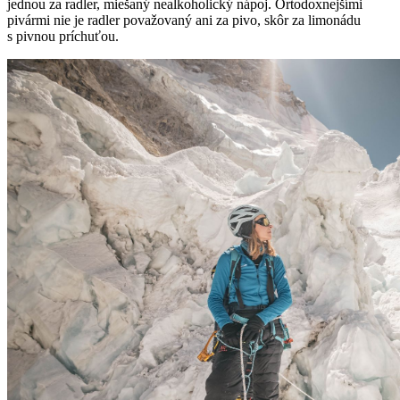
jednou za radler, miešaný nealkoholický nápoj. Ortodoxnejšími
pivármi nie je radler považovaný ani za pivo, skôr za limonádu
s pivnou príchuťou.