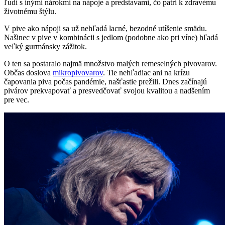
ľudí s inými nárokmi na nápoje a predstavami, čo patrí k zdravému
životnému štýlu.
V pive ako nápoji sa už nehľadá lacné, bezodné utíšenie smädu.
Našinec v pive v kombinácii s jedlom (podobne ako pri víne) hľadá
veľký gurmánsky zážitok.
O ten sa postaralo najmä množstvo malých remeselných pivovarov.
Občas doslova
mikropivovarov
. Tie nehľadiac ani na krízu
čapovania piva počas pandémie, našťastie prežili. Dnes začínajú
pivárov prekvapovať a presvedčovať svojou kvalitou a nadšením
pre vec.