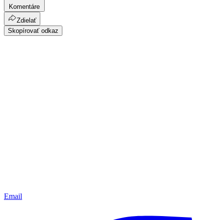
Komentáre
Zdielať
Skopírovať odkaz
Email