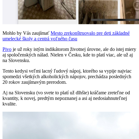
Mohlo by Vás zaujímať
Mesto zrekonštruovalo pre deti základné
umelecké školy a centrá voľného času
Pivo
je už roky istým indikátorom životnej úrovne, ale do istej miery
aj spoločenských nálad. Nielen v Česku, kde to platí viac, ale už aj
na Slovensku.
Tento kedysi veľmi lacný ľudový nápoj, ktorého sa vypije najviac
spomedzi všetkých alkoholických nápojov, prechádza posledných
20 rokov zaujímavým prerodom.
Aj na Slovensku (vo svete to platí už dlhšie) kráčame zreteľne od
kvantity, k novej, predtým nepoznanej a asi aj nedosiahnuteľnej
kvalite.