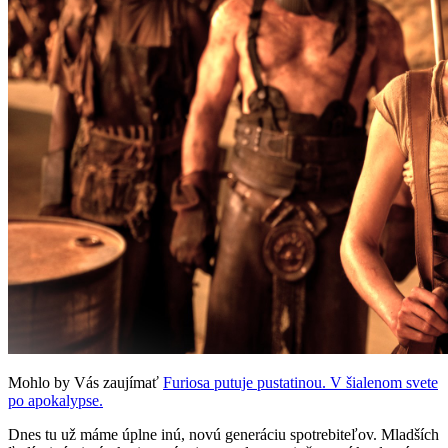
Mohlo by Vás zaujímať
Furiosa putuje pustatinou. V šialenom svete
po apokalypse.
Dnes tu už máme úplne inú, novú generáciu spotrebiteľov. Mladších