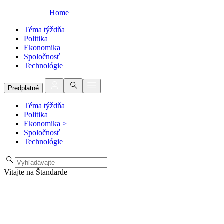
Home
Téma týždňa
Politika
Ekonomika
Spoločnosť
Technológie
Predplatné
Téma týždňa
Politika
Ekonomika
>
Spoločnosť
Technológie
Vitajte na Štandarde