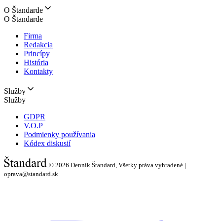
O Štandarde
O Štandarde
Firma
Redakcia
Princípy
História
Kontakty
Služby
Služby
GDPR
V.O.P
Podmienky používania
Kódex diskusií
© 2026
Denník Štandard, Všetky práva vyhradené |
oprava@standard.sk