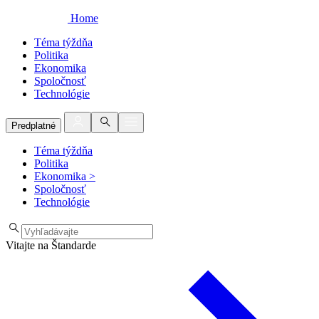
Home
Téma týždňa
Politika
Ekonomika
Spoločnosť
Technológie
Predplatné
Téma týždňa
Politika
Ekonomika
>
Spoločnosť
Technológie
Vitajte na Štandarde