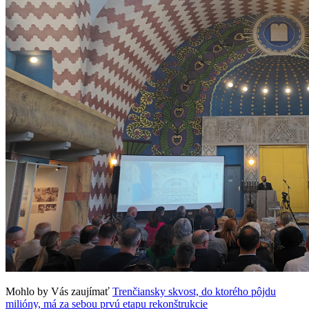
Mohlo by Vás zaujímať
Trenčiansky skvost, do ktorého pôjdu
milióny, má za sebou prvú etapu rekonštrukcie