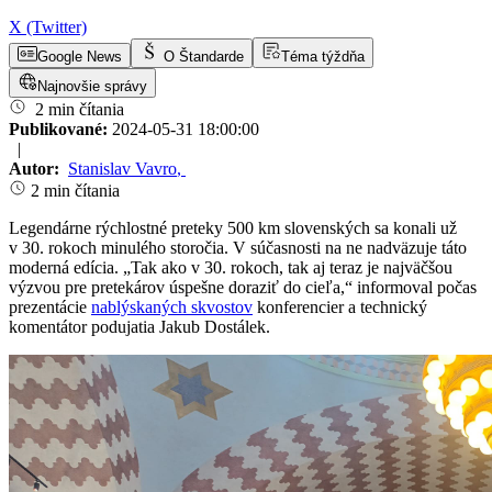
X (Twitter)
Google News
O Štandarde
Téma týždňa
Najnovšie správy
2 min čítania
Publikované:
2024-05-31 18:00:00
|
Autor:
Stanislav Vavro
,
2 min čítania
Legendárne rýchlostné preteky 500 km slovenských sa konali už
v 30. rokoch minulého storočia. V súčasnosti na ne nadväzuje táto
moderná edícia. „Tak ako v 30. rokoch, tak aj teraz je najväčšou
výzvou pre pretekárov úspešne doraziť do cieľa,“ informoval počas
prezentácie
nablýskaných skvostov
konferencier a technický
komentátor podujatia Jakub Dostálek.