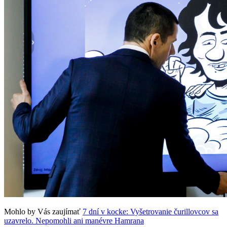
Mohlo by Vás zaujímať
7 dní v kocke: Vyšetrovanie čurillovcov sa
uzavrelo. Nepomohli ani manévre Hamrana