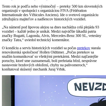
Tento rok je podľa neho výnimočný – preteky 500 km slovenských
organizujú v spolupráci s organizáciou FIVA (Fédération
Internationale des Véhicules Anciens). Ide o svetovú organizáciu
združujúcu majiteľov a nadšencov historických vozidiel.
„Na námestí pod lipovou alejou sa dnes nachádza celá plejáda 93
vozidiel – každé jedno je unikát. Medzi najväčšie lákadlá patria
značky Bugatti, Lagonda, Alvis, Mercedes-Benz 300 SL, veterány
značky Tatra,“ uviedol technický komentátor.
O kondíciu a servis historických vozidiel sa počas
pretekov
starala
renovátorská spoločnosť Hollen Oldtimer. „Počas pretekov sa
snažím komunikovať so všetkými pretekármi. Medzi najčastejšie
poruchy, ktoré sme zaznamenali, boli prehriatia bŕzd, nesprávne
nastavenie brzdových obložení, chyby na palivomeroch,“
konštatoval skúsený mechanik Juraj Vrbik.