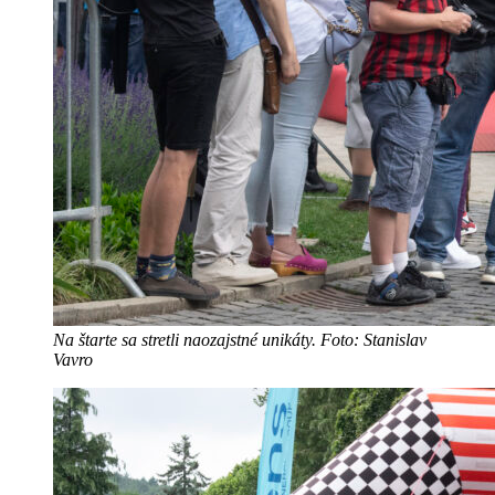
Na štarte sa stretli naozajstné unikáty.
Foto: Stanislav
Vavro