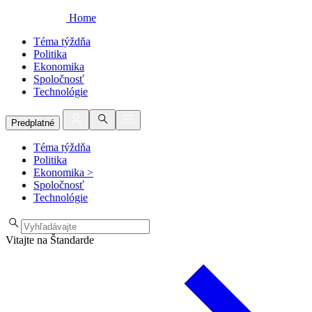
Home
Téma týždňa
Politika
Ekonomika
Spoločnosť
Technológie
Predplatné
Téma týždňa
Politika
Ekonomika
>
Spoločnosť
Technológie
Vitajte na Štandarde