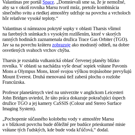
Valantinas pre portál
Space
. „Domnievali sme sa, že je nemožné,
aby sa v okolí rovníka Marsu tvoril mráz, pretože kombinácia
slnečného svitu a riedkej atmosféry udržuje na povrchu a vrcholoch
hôr relatívne vysoké teploty.“
Valantinas si námrazou pokryté sopky v oblasti Tharsis všimol
na farebných snímkach s vysokým rozlíšením, ktoré v skorých
ranných hodinách zaznamenala družica Trace Gas Orbiter (TGO).
Jav sa na povrchu kráteru
zobrazuje
ako modrastý odtieň, na dobre
osvetlených svahoch vrchov chýba.
Tharsis je rozsiahla vulkanická oblasť červenej planéty blízko
rovníka. V oblasti sa nachádza vyše desať sopiek vrátane Pavonis
Mons a Olympus Mons, ktoré svojou výškou trojnásobne prevyšujú
Mount Everest. Druhá menovaná tiež zaberá plochu o rozlohe
Francúzska.
Profesor planetárnych vied na univerzite v anglickom Leicesteri
John Bridges uviedol, že táto práca dokazuje pokračujúci úspech
družice TGO a jej kamery CaSSIS (Colour and Stereo Surface
Imaging System).
„Pochopenie súčasného kolobehu vody v atmosfére Marsu
a v blízkosti povrchu bude dôležité pre budúce prieskumné misie
vrátane tých ľudských, kde bude voda kľúčová,“ dodal.