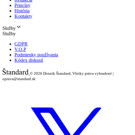
Princípy
História
Kontakty
Služby
Služby
GDPR
V.O.P
Podmienky používania
Kódex diskusií
© 2026
Denník Štandard, Všetky práva vyhradené |
oprava@standard.sk