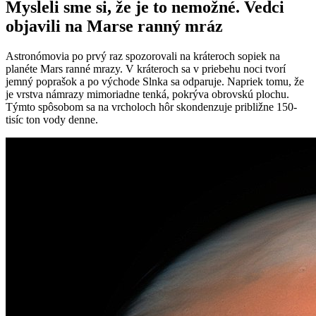
Mysleli sme si, že je to nemožné. Vedci
objavili na Marse ranný mráz
Astronómovia po prvý raz spozorovali na kráteroch sopiek na
planéte Mars ranné mrazy. V kráteroch sa v priebehu noci tvorí
jemný poprašok a po východe Slnka sa odparuje. Napriek tomu, že
je vrstva námrazy mimoriadne tenká, pokrýva obrovskú plochu.
Týmto spôsobom sa na vrcholoch hôr skondenzuje približne 150-
tisíc ton vody denne.