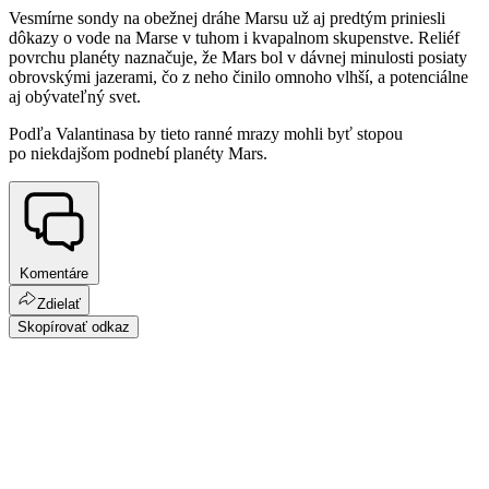
Vesmírne sondy na obežnej dráhe Marsu už aj predtým priniesli
dôkazy o vode na Marse v tuhom i kvapalnom skupenstve. Reliéf
povrchu planéty naznačuje, že Mars bol v dávnej minulosti posiaty
obrovskými jazerami, čo z neho činilo omnoho vlhší, a potenciálne
aj obývateľný svet.
Podľa Valantinasa by tieto ranné mrazy mohli byť stopou
po niekdajšom podnebí planéty Mars.
Komentáre
Zdielať
Skopírovať odkaz