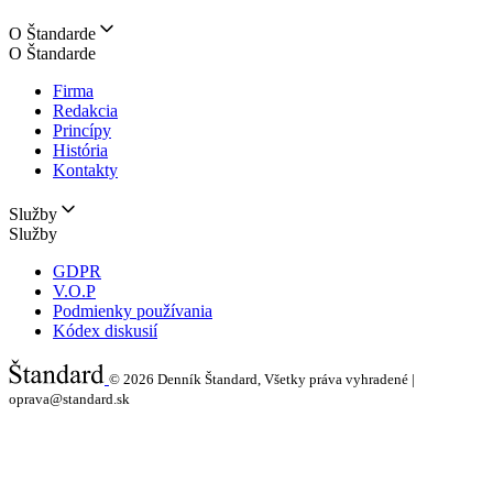
O Štandarde
O Štandarde
Firma
Redakcia
Princípy
História
Kontakty
Služby
Služby
GDPR
V.O.P
Podmienky používania
Kódex diskusií
© 2026
Denník Štandard, Všetky práva vyhradené |
oprava@standard.sk