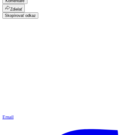
Komentáre
Zdielať
Skopírovať odkaz
Email