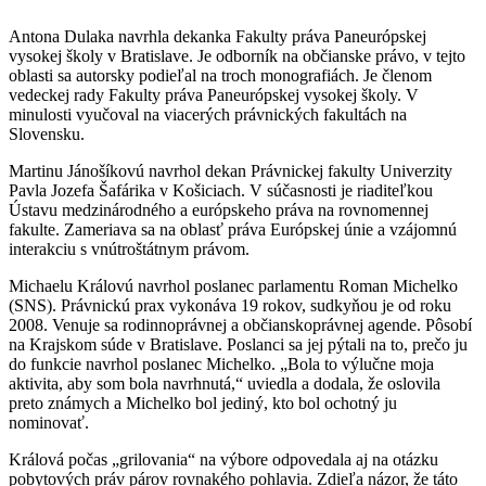
Antona Dulaka navrhla dekanka Fakulty práva Paneurópskej
vysokej školy v Bratislave. Je odborník na občianske právo, v tejto
oblasti sa autorsky podieľal na troch monografiách. Je členom
vedeckej rady Fakulty práva Paneurópskej vysokej školy. V
minulosti vyučoval na viacerých právnických fakultách na
Slovensku.
Martinu Jánošíkovú navrhol dekan Právnickej fakulty Univerzity
Pavla Jozefa Šafárika v Košiciach. V súčasnosti je riaditeľkou
Ústavu medzinárodného a európskeho práva na rovnomennej
fakulte. Zameriava sa na oblasť práva Európskej únie a vzájomnú
interakciu s vnútroštátnym právom.
Michaelu Královú navrhol poslanec parlamentu Roman Michelko
(SNS). Právnickú prax vykonáva 19 rokov, sudkyňou je od roku
2008. Venuje sa rodinnoprávnej a občianskoprávnej agende. Pôsobí
na Krajskom súde v Bratislave. Poslanci sa jej pýtali na to, prečo ju
do funkcie navrhol poslanec Michelko. „Bola to výlučne moja
aktivita, aby som bola navrhnutá,“ uviedla a dodala, že oslovila
preto známych a Michelko bol jediný, kto bol ochotný ju
nominovať.
Králová počas „grilovania“ na výbore odpovedala aj na otázku
pobytových práv párov rovnakého pohlavia. Zdieľa názor, že táto