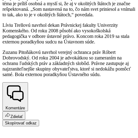
téma je príliš osobná a myslí si, že aj v okolitých štátoch je značne
rešpektovaná. „Som nastavená na to, čo nám svet priniesol a vnímali
to tak, ako to je v okolitých štátoch,“ povedala.
Líviu Trellovú navrhol dekan Právnickej fakulty Univerzity
Komenského. Od roku 2008 pôsobí ako vysokoškolská
pedagogička v odbore ústavné právo. Koncom roka 2019 sa stala
externou poradkyňou sudcu na Ústavnom súde.
Zuzanu Pitoňákovú navrhol verejný ochranca práv Róbert
Dobrovodský. Od roku 2004 je advokátkou so zameraním na
ochranu ľudských práv a základných slobôd. Právne zastupuje aj
najzraniteľnejšie skupiny obyvateľstva, ktoré si nedokážu pomôcť
samé. Bola externou poradkyňou Ústavného súdu.
Komentáre
Zdielať
Skopírovať odkaz