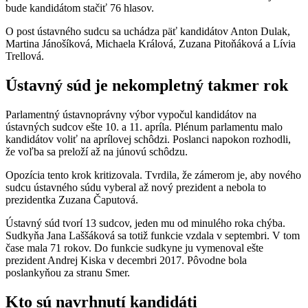
bude kandidátom stačiť 76 hlasov.
O post ústavného sudcu sa uchádza päť kandidátov Anton Dulak,
Martina Jánošíková, Michaela Králová, Zuzana Pitoňáková a Lívia
Trellová.
Ústavný súd je nekompletný takmer rok
Parlamentný ústavnoprávny výbor vypočul kandidátov na
ústavných sudcov ešte 10. a 11. apríla. Plénum parlamentu malo
kandidátov voliť na aprílovej schôdzi. Poslanci napokon rozhodli,
že voľba sa preloží až na júnovú schôdzu.
Opozícia tento krok kritizovala. Tvrdila, že zámerom je, aby nového
sudcu ústavného súdu vyberal až nový prezident a nebola to
prezidentka Zuzana Čaputová.
Ústavný súd tvorí 13 sudcov, jeden mu od minulého roka chýba.
Sudkyňa Jana Laššáková sa totiž funkcie vzdala v septembri. V tom
čase mala 71 rokov. Do funkcie sudkyne ju vymenoval ešte
prezident Andrej Kiska v decembri 2017. Pôvodne bola
poslankyňou za stranu Smer.
Kto sú navrhnutí kandidáti