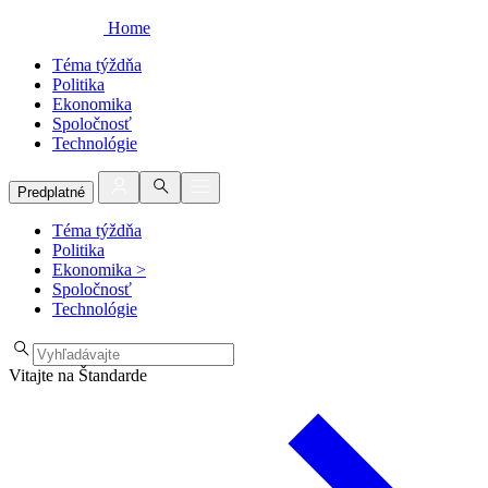
Home
Téma týždňa
Politika
Ekonomika
Spoločnosť
Technológie
Predplatné
Téma týždňa
Politika
Ekonomika
>
Spoločnosť
Technológie
Vitajte na Štandarde