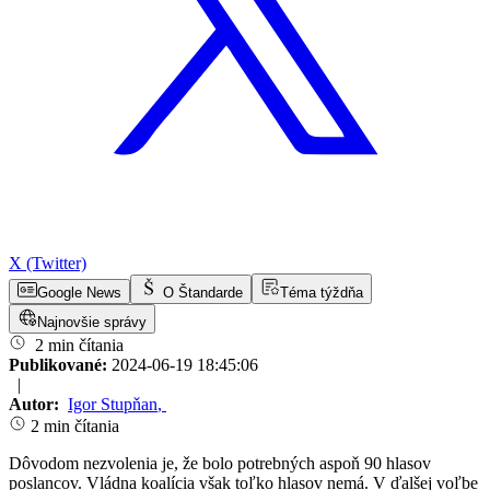
X (Twitter)
Google News
O Štandarde
Téma týždňa
Najnovšie správy
2 min čítania
Publikované:
2024-06-19 18:45:06
|
Autor:
Igor Stupňan
,
2 min čítania
Dôvodom nezvolenia je, že bolo potrebných aspoň 90 hlasov
poslancov. Vládna koalícia však toľko hlasov nemá. V ďalšej voľbe