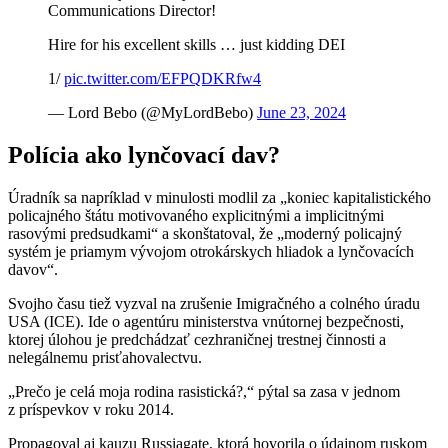
Communications Director!
Hire for his excellent skills … just kidding DEI
1/
pic.twitter.com/EFPQDKRfw4
— Lord Bebo (@MyLordBebo)
June 23, 2024
Polícia ako lynčovací dav?
Úradník sa napríklad v minulosti modlil za „koniec kapitalistického
policajného štátu motivovaného explicitnými a implicitnými
rasovými predsudkami“ a skonštatoval, že „moderný policajný
systém je priamym vývojom otrokárskych hliadok a lynčovacích
davov“.
Svojho času tiež vyzval na zrušenie Imigračného a colného úradu
USA (ICE). Ide o agentúru ministerstva vnútornej bezpečnosti,
ktorej úlohou je predchádzať cezhraničnej trestnej činnosti a
nelegálnemu prisťahovalectvu.
„Prečo je celá moja rodina rasistická?,“ pýtal sa zasa v jednom
z príspevkov v roku 2014.
Propagoval aj kauzu Russiagate, ktorá hovorila o údajnom ruskom