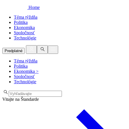
Home
Téma týždňa
Politika
Ekonomika
Spoločnosť
Technológie
Predplatné
Téma týždňa
Politika
Ekonomika
>
Spoločnosť
Technológie
Vitajte na Štandarde