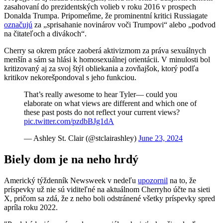
zasahovaní do prezidentských volieb v roku 2016 v prospech
Donalda Trumpa. Pripomeňme, že prominentní kritici Russiagate
označujú
za „sprisahanie novinárov voči Trumpovi“ alebo „podvod
na čitateľoch a divákoch“.
Cherry sa okrem práce zaoberá aktivizmom za práva sexuálnych
menšín a sám sa hlási k homosexuálnej orientácii. V minulosti bol
kritizovaný aj za svoj štýl obliekania a zovňajšok, ktorý podľa
kritikov nekorešpondoval s jeho funkciou.
That’s really awesome to hear Tyler— could you
elaborate on what views are different and which one of
these past posts do not reflect your current views?
pic.twitter.com/pzdbBJg1dA
— Ashley St. Clair (@stclairashley)
June 23, 2024
Biely dom je na neho hrdý
Americký týždenník Newsweek v nedeľu
upozornil
na to, že
príspevky už nie sú viditeľné na aktuálnom Cherryho účte na sieti
X, pričom sa zdá, že z neho boli odstránené všetky príspevky spred
apríla roku 2022.