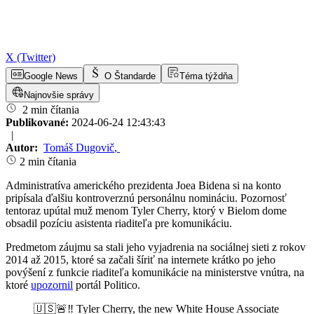
X (Twitter)
Google News
O Štandarde
Téma týždňa
Najnovšie správy
2 min čítania
Publikované:
2024-06-24 12:43:43
|
Autor:
Tomáš Dugovič
,
2 min čítania
Administratíva amerického prezidenta Joea Bidena si na konto
pripísala ďalšiu kontroverznú personálnu nomináciu. Pozornosť
tentoraz upútal muž menom Tyler Cherry, ktorý v Bielom dome
obsadil pozíciu asistenta riaditeľa pre komunikáciu.
Predmetom záujmu sa stali jeho vyjadrenia na sociálnej sieti z rokov
2014 až 2015, ktoré sa začali šíriť na internete krátko po jeho
povýšení z funkcie riaditeľa komunikácie na ministerstve vnútra, na
ktoré
upozornil
portál Politico.
🇺🇸🚨‼️ Tyler Cherry, the new White House Associate