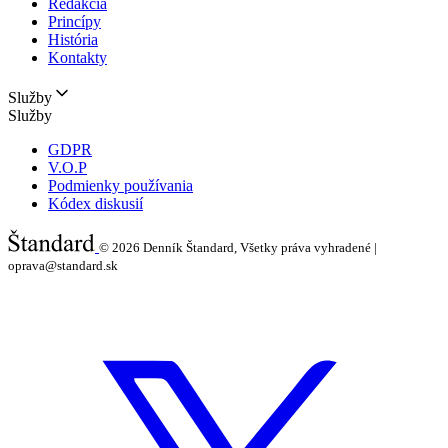
Redakcia
Princípy
História
Kontakty
Služby
Služby
GDPR
V.O.P
Podmienky používania
Kódex diskusií
© 2026
Denník Štandard, Všetky práva vyhradené |
oprava@standard.sk