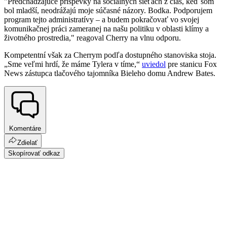
"Predchádzajúce príspevky na sociálnych sieťach z čias, keď som
bol mladší, neodrážajú moje súčasné názory. Bodka. Podporujem
program tejto administratívy – a budem pokračovať vo svojej
komunikačnej práci zameranej na našu politiku v oblasti klímy a
životného prostredia," reagoval Cherry na vlnu odporu.
Kompetentní však za Cherrym podľa dostupného stanoviska stoja.
„Sme veľmi hrdí, že máme Tylera v tíme,“
uviedol
pre stanicu Fox
News zástupca tlačového tajomníka Bieleho domu Andrew Bates.
Komentáre
Zdielať
Skopírovať odkaz