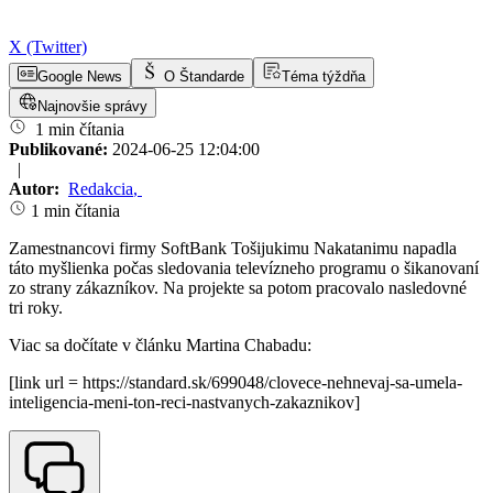
X (Twitter)
Google News
O Štandarde
Téma týždňa
Najnovšie správy
1 min čítania
Publikované:
2024-06-25 12:04:00
|
Autor:
Redakcia
,
1 min čítania
Zamestnancovi firmy SoftBank Tošijukimu Nakatanimu napadla
táto myšlienka počas sledovania televízneho programu o šikanovaní
zo strany zákazníkov. Na projekte sa potom pracovalo nasledovné
tri roky.
Viac sa dočítate v článku Martina Chabadu:
[link url = https://standard.sk/699048/clovece-nehnevaj-sa-umela-
inteligencia-meni-ton-reci-nastvanych-zakaznikov]