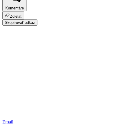
Komentáre
Zdielať
Skopírovať odkaz
Email