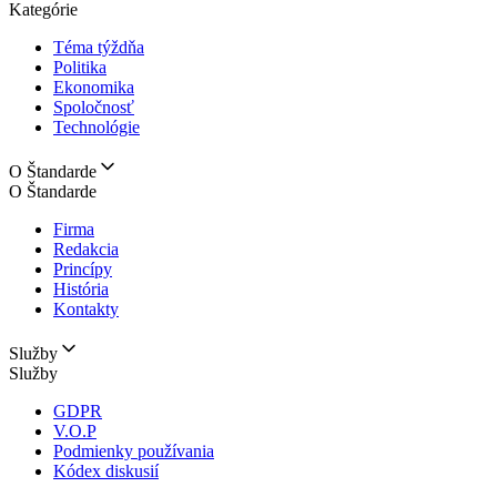
Kategórie
Téma týždňa
Politika
Ekonomika
Spoločnosť
Technológie
O Štandarde
O Štandarde
Firma
Redakcia
Princípy
História
Kontakty
Služby
Služby
GDPR
V.O.P
Podmienky používania
Kódex diskusií