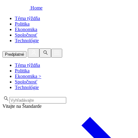
Home
Téma týždňa
Politika
Ekonomika
Spoločnosť
Technológie
Predplatné
Téma týždňa
Politika
Ekonomika
>
Spoločnosť
Technológie
Vitajte na Štandarde