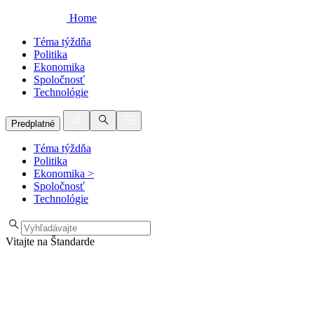
Home
Téma týždňa
Politika
Ekonomika
Spoločnosť
Technológie
Predplatné
Téma týždňa
Politika
Ekonomika
>
Spoločnosť
Technológie
Vitajte na Štandarde