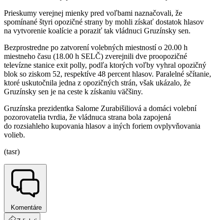
Prieskumy verejnej mienky pred voľbami naznačovali, že
spomínané štyri opozičné strany by mohli získať dostatok hlasov
na vytvorenie koalície a poraziť tak vládnuci Gruzínsky sen.
Bezprostredne po zatvorení volebných miestností o 20.00 h
miestneho času (18.00 h SELČ) zverejnili dve proopozičné
televízne stanice exit polly, podľa ktorých voľby vyhral opozičný
blok so ziskom 52, respektíve 48 percent hlasov. Paralelné sčítanie,
ktoré uskutočnila jedna z opozičných strán, však ukázalo, že
Gruzínsky sen je na ceste k získaniu väčšiny.
Gruzínska prezidentka Salome Zurabišiliová a domáci volební
pozorovatelia tvrdia, že vládnuca strana bola zapojená
do rozsiahleho kupovania hlasov a iných foriem ovplyvňovania
volieb.
(tasr)
Komentáre