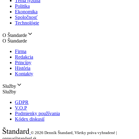
Téma týždňa
Politika
Ekonomika
Spoločnosť
Technológie
O Štandarde
O Štandarde
Firma
Redakcia
Princípy
História
Kontakty
Služby
Služby
GDPR
V.O.P
Podmienky používania
Kódex diskusií
© 2026
Denník Štandard, Všetky práva vyhradené |
oprava@standard.sk