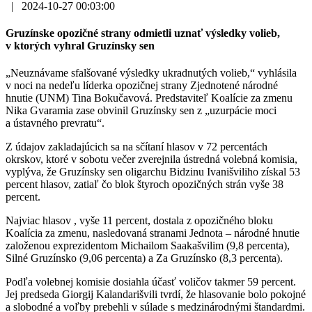
|
2024-10-27 00:03:00
Gruzínske opozičné strany odmietli uznať výsledky volieb,
v ktorých vyhral Gruzínsky sen
„Neuznávame sfalšované výsledky ukradnutých volieb,“ vyhlásila
v noci na nedeľu líderka opozičnej strany Zjednotené národné
hnutie (UNM) Tina Bokučavová. Predstaviteľ Koalície za zmenu
Nika Gvaramia zase obvinil Gruzínsky sen z „uzurpácie moci
a ústavného prevratu“.
Z údajov zakladajúcich sa na sčítaní hlasov v 72 percentách
okrskov, ktoré v sobotu večer zverejnila ústredná volebná komisia,
vyplýva, že Gruzínsky sen oligarchu Bidzinu Ivanišviliho získal 53
percent hlasov, zatiaľ čo blok štyroch opozičných strán vyše 38
percent.
Najviac hlasov , vyše 11 percent, dostala z opozičného bloku
Koalícia za zmenu, nasledovaná stranami Jednota – národné hnutie
založenou exprezidentom Michailom Saakašvilim (9,8 percenta),
Silné Gruzínsko (9,06 percenta) a Za Gruzínsko (8,3 percenta).
Podľa volebnej komisie dosiahla účasť voličov takmer 59 percent.
Jej predseda Giorgij Kalandarišvili tvrdí, že hlasovanie bolo pokojné
a slobodné a voľby prebehli v súlade s medzinárodnými štandardmi.