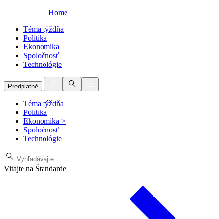
Home
Téma týždňa
Politika
Ekonomika
Spoločnosť
Technológie
Predplatné
Téma týždňa
Politika
Ekonomika
>
Spoločnosť
Technológie
Vitajte na Štandarde