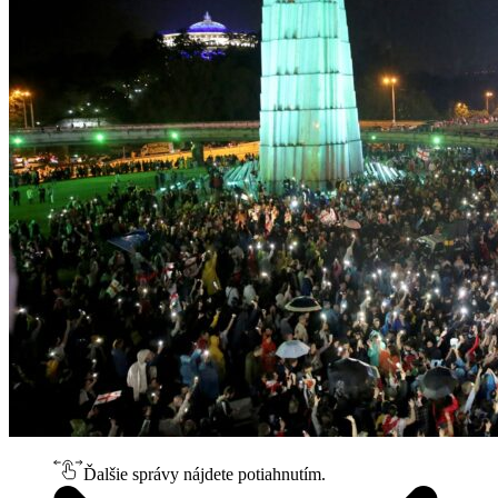
Ďalšie správy nájdete potiahnutím.