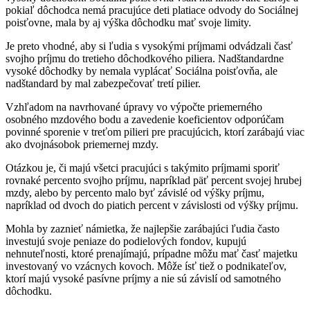
pokiaľ dôchodca nemá pracujúce deti platiace odvody do Sociálnej
poisťovne, mala by aj výška dôchodku mať svoje limity.
Je preto vhodné, aby si ľudia s vysokými príjmami odvádzali časť
svojho príjmu do tretieho dôchodkového piliera. Nadštandardne
vysoké dôchodky by nemala vyplácať Sociálna poisťovňa, ale
nadštandard by mal zabezpečovať tretí pilier.
Vzhľadom na navrhované úpravy vo výpočte priemerného
osobného mzdového bodu a zavedenie koeficientov odporúčam
povinné sporenie v treťom pilieri pre pracujúcich, ktorí zarábajú viac
ako dvojnásobok priemernej mzdy.
Otázkou je, či majú všetci pracujúci s takýmito príjmami sporiť
rovnaké percento svojho príjmu, napríklad päť percent svojej hrubej
mzdy, alebo by percento malo byť závislé od výšky príjmu,
napríklad od dvoch do piatich percent v závislosti od výšky príjmu.
Mohla by zaznieť námietka, že najlepšie zarábajúci ľudia často
investujú svoje peniaze do podielových fondov, kupujú
nehnuteľnosti, ktoré prenajímajú, prípadne môžu mať časť majetku
investovaný vo vzácnych kovoch. Môže ísť tiež o podnikateľov,
ktorí majú vysoké pasívne príjmy a nie sú závislí od samotného
dôchodku.