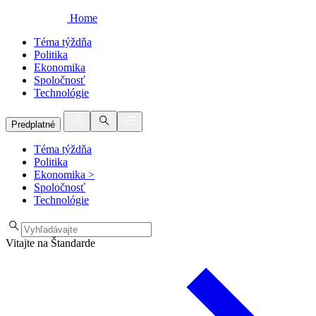
Home
Téma týždňa
Politika
Ekonomika
Spoločnosť
Technológie
Predplatné
Téma týždňa
Politika
Ekonomika
>
Spoločnosť
Technológie
Vitajte na Štandarde