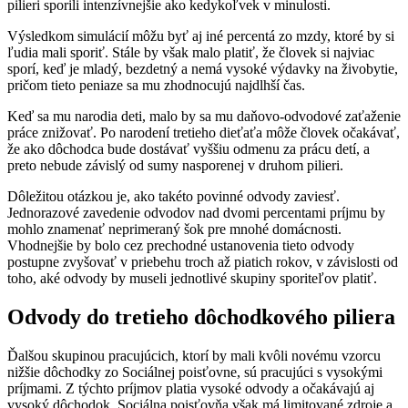
pilieri sporili intenzívnejšie ako kedykoľvek v minulosti.
Výsledkom simulácií môžu byť aj iné percentá zo mzdy, ktoré by si
ľudia mali sporiť. Stále by však malo platiť, že človek si najviac
sporí, keď je mladý, bezdetný a nemá vysoké výdavky na živobytie,
pričom tieto peniaze sa mu zhodnocujú najdlhší čas.
Keď sa mu narodia deti, malo by sa mu daňovo-odvodové zaťaženie
práce znižovať. Po narodení tretieho dieťaťa môže človek očakávať,
že ako dôchodca bude dostávať vyššiu odmenu za prácu detí, a
preto nebude závislý od sumy nasporenej v druhom pilieri.
Dôležitou otázkou je, ako takéto povinné odvody zaviesť.
Jednorazové zavedenie odvodov nad dvomi percentami príjmu by
mohlo znamenať neprimeraný šok pre mnohé domácnosti.
Vhodnejšie by bolo cez prechodné ustanovenia tieto odvody
postupne zvyšovať v priebehu troch až piatich rokov, v závislosti od
toho, aké odvody by museli jednotlivé skupiny sporiteľov platiť.
Odvody do tretieho dôchodkového piliera
Ďalšou skupinou pracujúcich, ktorí by mali kvôli novému vzorcu
nižšie dôchodky zo Sociálnej poisťovne, sú pracujúci s vysokými
príjmami. Z týchto príjmov platia vysoké odvody a očakávajú aj
vysoký dôchodok. Sociálna poisťovňa však má limitované zdroje a