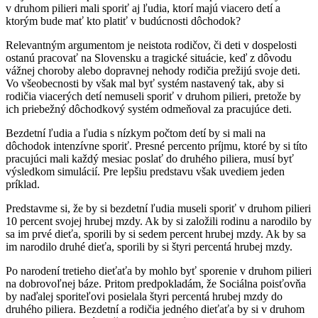
v druhom pilieri mali sporiť aj ľudia, ktorí majú viacero detí a
ktorým bude mať kto platiť v budúcnosti dôchodok?
Relevantným argumentom je neistota rodičov, či deti v dospelosti
ostanú pracovať na Slovensku a tragické situácie, keď z dôvodu
vážnej choroby alebo dopravnej nehody rodičia prežijú svoje deti.
Vo všeobecnosti by však mal byť systém nastavený tak, aby si
rodičia viacerých detí nemuseli sporiť v druhom pilieri, pretože by
ich priebežný dôchodkový systém odmeňoval za pracujúce deti.
Bezdetní ľudia a ľudia s nízkym počtom detí by si mali na
dôchodok intenzívne sporiť. Presné percento príjmu, ktoré by si títo
pracujúci mali každý mesiac poslať do druhého piliera, musí byť
výsledkom simulácií. Pre lepšiu predstavu však uvediem jeden
príklad.
Predstavme si, že by si bezdetní ľudia museli sporiť v druhom pilieri
10 percent svojej hrubej mzdy. Ak by si založili rodinu a narodilo by
sa im prvé dieťa, sporili by si sedem percent hrubej mzdy. Ak by sa
im narodilo druhé dieťa, sporili by si štyri percentá hrubej mzdy.
Po narodení tretieho dieťaťa by mohlo byť sporenie v druhom pilieri
na dobrovoľnej báze. Pritom predpokladám, že Sociálna poisťovňa
by naďalej sporiteľovi posielala štyri percentá hrubej mzdy do
druhého piliera. Bezdetní a rodičia jedného dieťaťa by si v druhom