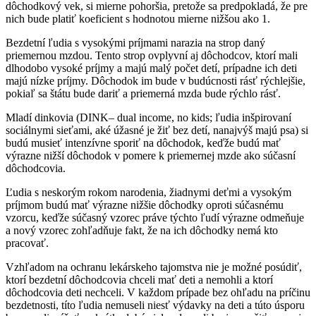
dôchodkový vek, si mierne pohoršia, pretože sa predpokladá, že pre
nich bude platiť koeficient s hodnotou mierne nižšou ako 1.
Bezdetní ľudia s vysokými príjmami narazia na strop daný
priemernou mzdou. Tento strop ovplyvní aj dôchodcov, ktorí mali
dlhodobo vysoké príjmy a majú malý počet detí, prípadne ich deti
majú nízke príjmy. Dôchodok im bude v budúcnosti rásť rýchlejšie,
pokiaľ sa štátu bude dariť a priemerná mzda bude rýchlo rásť.
Mladí dinkovia (DINK– dual income, no kids; ľudia inšpirovaní
sociálnymi sieťami, aké úžasné je žiť bez detí, nanajvýš majú psa) si
budú musieť intenzívne sporiť na dôchodok, keďže budú mať
výrazne nižší dôchodok v pomere k priemernej mzde ako súčasní
dôchodcovia.
Ľudia s neskorým rokom narodenia, žiadnymi deťmi a vysokým
príjmom budú mať výrazne nižšie dôchodky oproti súčasnému
vzorcu, keďže súčasný vzorec práve týchto ľudí výrazne odmeňuje
a nový vzorec zohľadňuje fakt, že na ich dôchodky nemá kto
pracovať.
Vzhľadom na ochranu lekárskeho tajomstva nie je možné posúdiť,
ktorí bezdetní dôchodcovia chceli mať deti a nemohli a ktorí
dôchodcovia deti nechceli. V každom prípade bez ohľadu na príčinu
bezdetnosti, títo ľudia nemuseli niesť výdavky na deti a túto úsporu