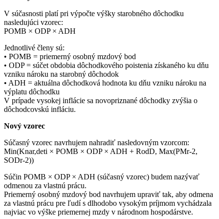
V súčasnosti platí pri výpočte výšky starobného dôchodku
nasledujúci vzorec:
POMB × ODP × ADH
Jednotlivé členy sú:
• POMB = priemerný osobný mzdový bod
• ODP = súčet obdobia dôchodkového poistenia získaného ku dňu
vzniku nároku na starobný dôchodok
• ADH = aktuálna dôchodková hodnota ku dňu vzniku nároku na
výplatu dôchodku
V prípade vysokej inflácie sa novopriznané dôchodky zvýšia o
dôchodcovskú infláciu.
Nový vzorec
Súčasný vzorec navrhujem nahradiť nasledovným vzorcom:
Min(Knar,deti × POMB × ODP × ADH + RodD, Max(PMr-2,
SODr-2))
Súčin POMB × ODP × ADH (súčasný vzorec) budem nazývať
odmenou za vlastnú prácu.
Priemerný osobný mzdový bod navrhujem upraviť tak, aby odmena
za vlastnú prácu pre ľudí s dlhodobo vysokým príjmom vychádzala
najviac vo výške priemernej mzdy v národnom hospodárstve.