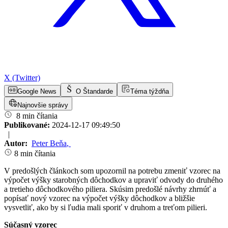
X (Twitter)
Google News
O Štandarde
Téma týždňa
Najnovšie správy
8 min čítania
Publikované:
2024-12-17 09:49:50
|
Autor:
Peter Beňa
,
8 min čítania
V predošlých článkoch som upozornil na potrebu zmeniť vzorec na
výpočet výšky starobných dôchodkov a upraviť odvody do druhého
a tretieho dôchodkového piliera. Skúsim predošlé návrhy zhrnúť a
popísať nový vzorec na výpočet výšky dôchodkov a bližšie
vysvetliť, ako by si ľudia mali sporiť v druhom a treťom pilieri.
Súčasný vzorec