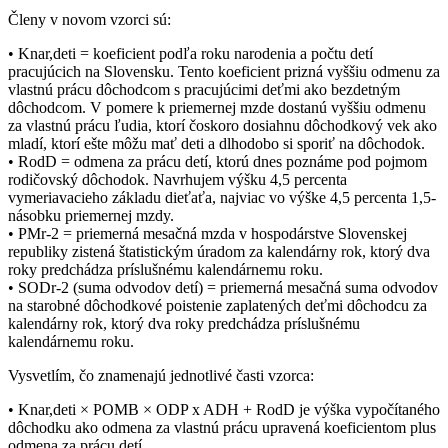
Členy v novom vzorci sú:
• Knar,deti = koeficient podľa roku narodenia a počtu detí
pracujúcich na Slovensku. Tento koeficient prizná vyššiu odmenu za
vlastnú prácu dôchodcom s pracujúcimi deťmi ako bezdetným
dôchodcom. V pomere k priemernej mzde dostanú vyššiu odmenu
za vlastnú prácu ľudia, ktorí čoskoro dosiahnu dôchodkový vek ako
mladí, ktorí ešte môžu mať deti a dlhodobo si sporiť na dôchodok.
• RodD = odmena za prácu detí, ktorú dnes poznáme pod pojmom
rodičovský dôchodok. Navrhujem výšku 4,5 percenta
vymeriavacieho základu dieťaťa, najviac vo výške 4,5 percenta 1,5-
násobku priemernej mzdy.
• PMr-2 = priemerná mesačná mzda v hospodárstve Slovenskej
republiky zistená štatistickým úradom za kalendárny rok, ktorý dva
roky predchádza príslušnému kalendárnemu roku.
• SODr-2 (suma odvodov detí) = priemerná mesačná suma odvodov
na starobné dôchodkové poistenie zaplatených deťmi dôchodcu za
kalendárny rok, ktorý dva roky predchádza príslušnému
kalendárnemu roku.
Vysvetlím, čo znamenajú jednotlivé časti vzorca:
• Knar,deti × POMB × ODP x ADH + RodD je výška vypočítaného
dôchodku ako odmena za vlastnú prácu upravená koeficientom plus
odmena za prácu detí.