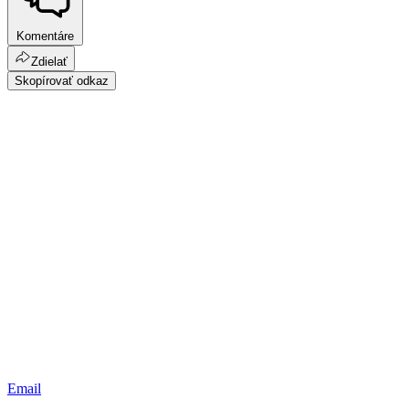
Komentáre
Zdielať
Skopírovať odkaz
Email