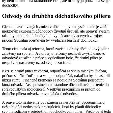
by nemali míňať na krátkodobé ciele, ale mali by ju použiť na svoje
dôchodky.
Odvody do druhého dôchodkového piliera
Cieľom navrhovaných zmien v dôchodkovom systéme nie je znížiť
niektorým skupinám dôchodcov životnú úroveň, ale upraviť systém
tak, aby niektoré dôchodky boli vyplácané z viacerých zdrojov,
pričom Sociálna poisťovňa by vyplácala len časť dôchodku.
Tento cieľ mala aj reforma, ktorá zaviedla druhý dôchodkový pilier
založený na sporení. Autori tejto reformy nechceli zvýšiť daňovo-
odvodové zaťaženie práce a výsledkom bolo, že druhý pilier je
nesprávne nastavený už od svojho začiatku.
Keď sa druhý pilier zavádzal, odporúčal sa vstup mladým ľuďom,
pričom starším ľuďom sa vstup neodporúčal, nakoľko by si našetrili
nízku sumu. Finančné bremeno sa hodilo na Sociálnu poisťovňu,
ktorá odvádza časť poistného na starobné dôchodkové poistenie do
správcovských spoločností. Všetkým pracujúcim sa pritom do
druhého piliera odvádza rovnaká časť odvodov.
A práve toto nastavenie považujem za nesprávne. Sporenie malo
riešiť budúci nedostatok pracujúcich, ktorí by platili dôchodky
svojim rodičom v priebežnom dôchodkovom pilieri. Prečo by si teda