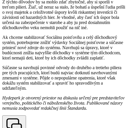
Z týchto dôvodov by sa mohlo zdať zbytočné, aby si sporili v
treťom pilieri. Žiaľ, už neraz sa stalo, že bohatí a úspešní ľudia prišli
o svoj majetok a celoživotné úspory kvôli riskantnej investícii či
závislosti od hazardných hier. Je vhodné, aby časť ich úspor bola
určená na zabezpečenie v starobe a aby ju pred dosiahnutím
dôchodkového veku nemohli použiť na nič iné.
Ak chceme stabilizovať Sociálnu poisťovňu a celý dôchodkový
systém, potrebujeme znížiť výdavky Sociálnej poisťovne a súčasne
priniesť nové zdroje do systému. Navrhujú sa úpravy, ktoré v
budúcnosti znížia najvyššie dôchodky v systéme tým dôchodcom,
ktorí nemajú deti, ktoré by ich dôchodky zvládli zaplatiť.
Súčasne sa navrhujú povinné odvody do druhého a tretieho piliera
pre tých pracujúcich, ktorí budú najviac dotknutí navrhovanými
zmenami v systéme. Pôjde o nepopulárne opatrenia, ktoré však
dokážu systém stabilizovať a spraviť ho spravodlivým a
udržateľným.
Hydepark je otvorený priestor na diskusiu určený pre predstaviteľov
verejného, politického či náboženského života. Publikované názory
nemusia zodpovedať redakčnej línii Štandardu.