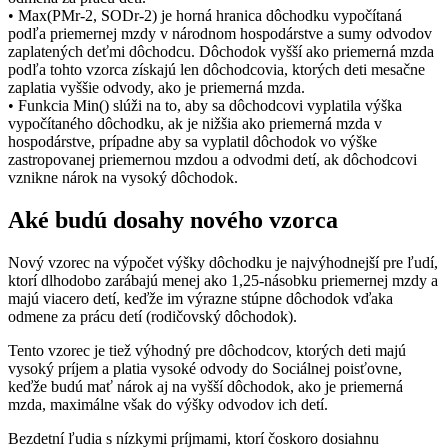
• Max(PMr-2, SODr-2) je horná hranica dôchodku vypočítaná
podľa priemernej mzdy v národnom hospodárstve a sumy odvodov
zaplatených deťmi dôchodcu. Dôchodok vyšší ako priemerná mzda
podľa tohto vzorca získajú len dôchodcovia, ktorých deti mesačne
zaplatia vyššie odvody, ako je priemerná mzda.
• Funkcia Min() slúži na to, aby sa dôchodcovi vyplatila výška
vypočítaného dôchodku, ak je nižšia ako priemerná mzda v
hospodárstve, prípadne aby sa vyplatil dôchodok vo výške
zastropovanej priemernou mzdou a odvodmi detí, ak dôchodcovi
vznikne nárok na vysoký dôchodok.
Aké budú dosahy nového vzorca
Nový vzorec na výpočet výšky dôchodku je najvýhodnejší pre ľudí,
ktorí dlhodobo zarábajú menej ako 1,25-násobku priemernej mzdy a
majú viacero detí, keďže im výrazne stúpne dôchodok vďaka
odmene za prácu detí (rodičovský dôchodok).
Tento vzorec je tiež výhodný pre dôchodcov, ktorých deti majú
vysoký príjem a platia vysoké odvody do Sociálnej poisťovne,
keďže budú mať nárok aj na vyšší dôchodok, ako je priemerná
mzda, maximálne však do výšky odvodov ich detí.
Bezdetní ľudia s nízkymi príjmami, ktorí čoskoro dosiahnu