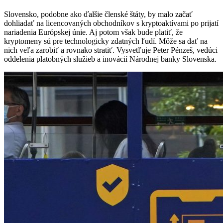
Slovensko, podobne ako ďalšie členské štáty, by malo začať
dohliadať na licencovaných obchodníkov s kryptoaktívami po prijatí
nariadenia Európskej únie. Aj potom však bude platiť, že
kryptomeny sú pre technologicky zdatných ľudí. Môže sa dať na
nich veľa zarobiť a rovnako stratiť. Vysvetľuje Peter Pénzeš, vedúci
oddelenia platobných služieb a inovácií Národnej banky Slovenska.