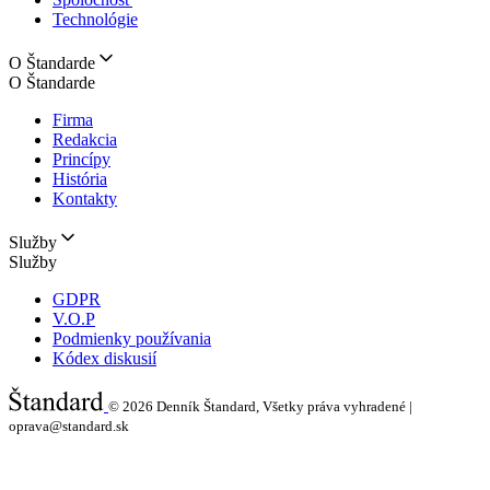
Technológie
O Štandarde
O Štandarde
Firma
Redakcia
Princípy
História
Kontakty
Služby
Služby
GDPR
V.O.P
Podmienky používania
Kódex diskusií
© 2026
Denník Štandard, Všetky práva vyhradené |
oprava@standard.sk