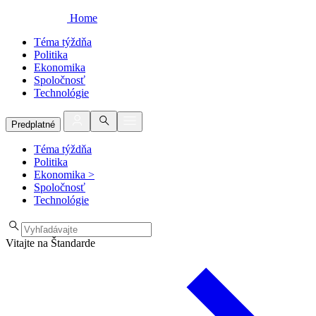
Home
Téma týždňa
Politika
Ekonomika
Spoločnosť
Technológie
Predplatné
Téma týždňa
Politika
Ekonomika
>
Spoločnosť
Technológie
Vitajte na Štandarde