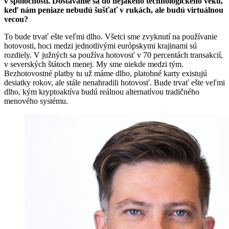
v spoločnosti. Dostávame sa do nejakého technologického veku,
keď nám peniaze nebudú šušťať v rukách, ale budú virtuálnou
vecou?
To bude trvať ešte veľmi dlho. Všetci sme zvyknutí na používanie
hotovosti, hoci medzi jednotlivými európskymi krajinami sú
rozdiely. V južných sa používa hotovosť v 70 percentách transakcií,
v severských štátoch menej. My sme niekde medzi tým.
Bezhotovostné platby tu už máme dlho, platobné karty existujú
desiatky rokov, ale stále nenahradili hotovosť. Bude trvať ešte veľmi
dlho, kým kryptoaktíva budú reálnou alternatívou tradičného
menového systému.