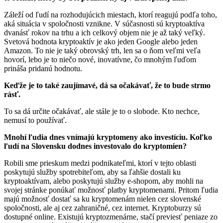
Záleží od ľudí na rozhodujúcich miestach, ktorí reagujú podľa toho,
aká situácia v spoločnosti vznikne. V súčasnosti sú kryptoaktíva
dvanásť rokov na trhu a ich celkový objem nie je až taký veľký.
Svetová hodnota kryptoaktív je ako jeden Google alebo jeden
Amazon. To nie je taký obrovský trh, len sa o ňom veľmi veľa
hovorí, lebo je to niečo nové, inovatívne, čo mnohým ľuďom
prináša pridanú hodnotu.
Keďže je to také zaujímavé, dá sa očakávať, že to bude strmo
rásť.
To sa dá určite očakávať, ale stále je to o slobode. Kto nechce,
nemusí to používať.
Mnohí ľudia dnes vnímajú kryptomeny ako investíciu. Koľko
ľudí na Slovensku dodnes investovalo do kryptomien?
Robili sme prieskum medzi podnikateľmi, ktorí v tejto oblasti
poskytujú služby spotrebiteľom, aby sa ľahšie dostali ku
kryptoaktívam, alebo poskytujú služby e-shopom, aby mohli na
svojej stránke ponúkať možnosť platby kryptomenami. Pritom ľudia
majú možnosť dostať sa ku kryptomenám nielen cez slovenské
spoločnosti, ale aj cez zahraničné, cez internet. Kryptoburzy sú
dostupné online. Existujú kryptozmenárne, stačí previesť peniaze zo