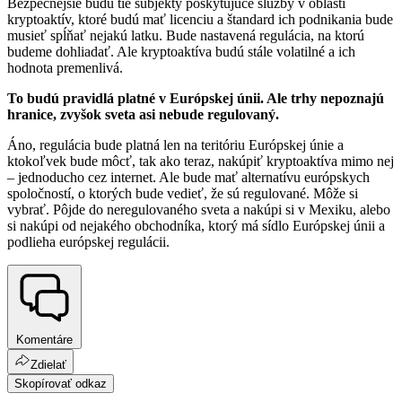
Bezpečnejšie budú tie subjekty poskytujúce služby v oblasti
kryptoaktív, ktoré budú mať licenciu a štandard ich podnikania bude
musieť spĺňať nejakú latku. Bude nastavená regulácia, na ktorú
budeme dohliadať. Ale kryptoaktíva budú stále volatilné a ich
hodnota premenlivá.
To budú pravidlá platné v Európskej únii. Ale trhy nepoznajú
hranice, zvyšok sveta asi nebude regulovaný.
Áno, regulácia bude platná len na teritóriu Európskej únie a
ktokoľvek bude môcť, tak ako teraz, nakúpiť kryptoaktíva mimo nej
– jednoducho cez internet. Ale bude mať alternatívu európskych
spoločností, o ktorých bude vedieť, že sú regulované. Môže si
vybrať. Pôjde do neregulovaného sveta a nakúpi si v Mexiku, alebo
si nakúpi od nejakého obchodníka, ktorý má sídlo Európskej únii a
podlieha európskej regulácii.
Komentáre
Zdielať
Skopírovať odkaz