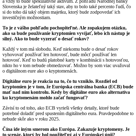
a vždy to bude špekulatívne aktívum. Z pohľadu Národnej banky
Slovenska je želateľný taký stav, aby to bolo také percento ľudí, čo
si do toho dá taký objem majetku, ktorý bude zodpovedať ich
investičným možnostiam.
To je z vášho pohľadu pochopiteľné. Ale zopakujem otázku,
ako sa bude používanie kryptomien vyvíjať, lebo ich nástup je
silný. Ako to bude vyzerať o desať rokov?
Každý v tom má slobodu. Keď niekomu bude o desať rokov
vyhovovať používať len hotovosť, bude môcť používať len
hotovosť. Keď to budú platobné karty v kombinácii s hotovosťou,
nikto ho v tom nebude obmedzovať. Možno by som viac uvažoval
o digitálnom eure ako o kryptomenách.
Digitálne euro je reakcia na to, čo tu vzniklo. Rozdiel od
kryptomien je v tom, že Európska centrálna banka (ECB) bude
mať nad ním kontrolu. Kedy by digitálne euro ako alternatíva
ku kryptomenám mohlo začať fungovať?
Závisí to od toho, ako ECB vyrieši všetky detaily, ktoré bude
potrebné doladiť pred spustením digitálneho eura. Pravdepodobne to
nebude skôr ako v roku 2025.
Čína ide iným smerom ako Európa. Zakazuje kryptomeny. Je
to scenár, ktorý by bol použiteľný aj v Európskej únii?