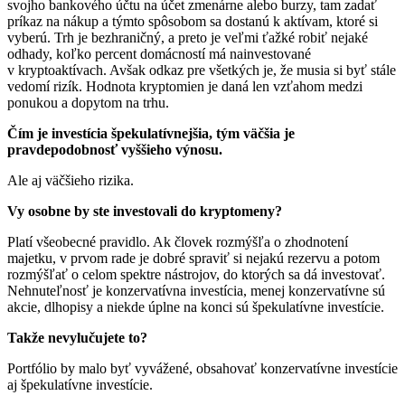
svojho bankového účtu na účet zmenárne alebo burzy, tam zadať
príkaz na nákup a týmto spôsobom sa dostanú k aktívam, ktoré si
vyberú. Trh je bezhraničný, a preto je veľmi ťažké robiť nejaké
odhady, koľko percent domácností má nainvestované
v kryptoaktívach. Avšak odkaz pre všetkých je, že musia si byť stále
vedomí rizík. Hodnota kryptomien je daná len vzťahom medzi
ponukou a dopytom na trhu.
Čím je investícia špekulatívnejšia, tým väčšia je
pravdepodobnosť vyššieho výnosu.
Ale aj väčšieho rizika.
Vy osobne by ste investovali do kryptomeny?
Platí všeobecné pravidlo. Ak človek rozmýšľa o zhodnotení
majetku, v prvom rade je dobré spraviť si nejakú rezervu a potom
rozmýšľať o celom spektre nástrojov, do ktorých sa dá investovať.
Nehnuteľnosť je konzervatívna investícia, menej konzervatívne sú
akcie, dlhopisy a niekde úplne na konci sú špekulatívne investície.
Takže nevylučujete to?
Portfólio by malo byť vyvážené, obsahovať konzervatívne investície
aj špekulatívne investície.