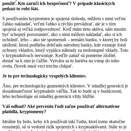
použiť. Kto zaručí ich bezpečnosť? V prípade klasických
peňazí to robí štát.
S používaním kryptomien je spojená sloboda, môžem s nimi veľmi
ľahko nakladať, veľmi ľahko a rýchlo prevádzať, ale je s tým
spojená aj veľká zodpovednosť. Keď mám tieto aktíva, sám musím
byť schopný porozumieť, ako s nimi môžem nakladať, ako si ich
ochrániť, lebo – ako ste spomenuli – nemám banku, v ktorej by boli
uložené, ktorá podlieha dohľadu národnej banky, kde existuje fond
ochrany vkladov, ktorý vypláca náhrady za nedostupné vklady. Toto
v kryptoaktívach neexistuje. Keďže zatiaľ sú pomerne zložité,
dostať sa k nim je ťažšie. Vytvára sa tu bariéra na vstup do toho
sveta, človek musí veci trochu chápať.
Je to pre technologicky vyspelých klientov.
Áno, pre technologicky gramotných klientov. V mladšej generácii je
dosiahnuteľnosť kryptoaktív väčšia. Tak to bude aj v budúcnosti,
lebo technológie sú mladšej generácii vždy bližšie.
Váš odhad? Aké percento ľudí začne používať alternatívne
platidlá, kryptomeny?
Ideálne by bolo, keby ich používali takí ľudia, ktorí tomu skutočne
rozumejú, sú si vedomí rizík spojených s kryptoaktívami. Stále to je