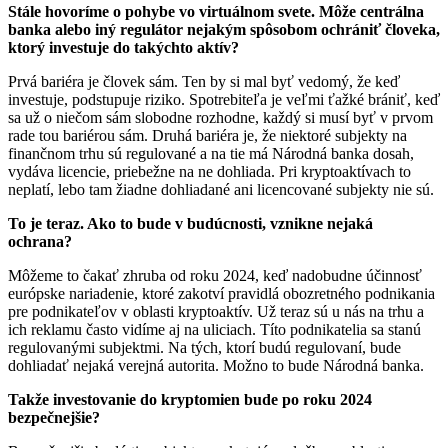
Stále hovoríme o pohybe vo virtuálnom svete. Môže centrálna
banka alebo iný regulátor nejakým spôsobom ochrániť človeka,
ktorý investuje do takýchto aktív?
Prvá bariéra je človek sám. Ten by si mal byť vedomý, že keď
investuje, podstupuje riziko. Spotrebiteľa je veľmi ťažké brániť, keď
sa už o niečom sám slobodne rozhodne, každý si musí byť v prvom
rade tou bariérou sám. Druhá bariéra je, že niektoré subjekty na
finančnom trhu sú regulované a na tie má Národná banka dosah,
vydáva licencie, priebežne na ne dohliada. Pri kryptoaktívach to
neplatí, lebo tam žiadne dohliadané ani licencované subjekty nie sú.
To je teraz. Ako to bude v budúcnosti, vznikne nejaká
ochrana?
Môžeme to čakať zhruba od roku 2024, keď nadobudne účinnosť
európske nariadenie, ktoré zakotví pravidlá obozretného podnikania
pre podnikateľov v oblasti kryptoaktív. Už teraz sú u nás na trhu a
ich reklamu často vidíme aj na uliciach. Títo podnikatelia sa stanú
regulovanými subjektmi. Na tých, ktorí budú regulovaní, bude
dohliadať nejaká verejná autorita. Možno to bude Národná banka.
Takže investovanie do kryptomien bude po roku 2024
bezpečnejšie?