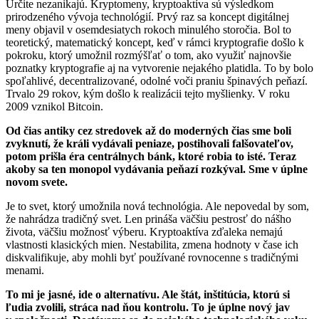
Určite nezanikajú. Kryptomeny, kryptoaktíva sú výsledkom
prirodzeného vývoja technológií. Prvý raz sa koncept digitálnej
meny objavil v osemdesiatych rokoch minulého storočia. Bol to
teoretický, matematický koncept, keď v rámci kryptografie došlo k
pokroku, ktorý umožnil rozmýšľať o tom, ako využiť najnovšie
poznatky kryptografie aj na vytvorenie nejakého platidla. To by bolo
spoľahlivé, decentralizované, odolné voči praniu špinavých peňazí.
Trvalo 29 rokov, kým došlo k realizácii tejto myšlienky. V roku
2009 vznikol Bitcoin.
Od čias antiky cez stredovek až do moderných čias sme boli
zvyknutí, že králi vydávali peniaze, postihovali falšovateľov,
potom prišla éra centrálnych bánk, ktoré robia to isté. Teraz
akoby sa ten monopol vydávania peňazí rozkýval. Sme v úplne
novom svete.
Je to svet, ktorý umožnila nová technológia. Ale nepovedal by som,
že nahrádza tradičný svet. Len prináša väčšiu pestrosť do nášho
života, väčšiu možnosť výberu. Kryptoaktíva zďaleka nemajú
vlastnosti klasických mien. Nestabilita, zmena hodnoty v čase ich
diskvalifikuje, aby mohli byť používané rovnocenne s tradičnými
menami.
To mi je jasné, ide o alternatívu. Ale štát, inštitúcia, ktorú si
ľudia zvolili, stráca nad ňou kontrolu. To je úplne nový jav