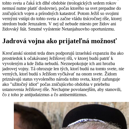
tohto sveta a čaká ich dlhé obdobie (teologických sedem rokov
nemusí nutne platiť doslovne), počas ktorého sa svet prepadne do
zničujúcich vojen a prírodných katastrof. Potom Ježiš so svojimi
vernými vstúpi do tohto sveta a začne vládu tisícročnej ríše, ktorej
stredom bude Jeruzalem. V nej už nebude miesto pre židov ani
židovský štát. Smutné vyústenie Netanjahuovho oportunizmu.
Jadrová vojna ako prijateľná možnosť
Kresťanskí sionisti teda dnes podporujú izraelskú expanziu iba ako
prostriedok k očakávanej Ježišovej ríši, v ktorej budú patriť k
vyvoleným a kde židia nebudú. Neznepokojuje ich ani hrozba
jadrovej vojny. Tá ohrozuje len tých, ktorí budú na tomto svete, nie
verných, ktorí budú s Ježišom vyčkávať na onom svete. Židom
priznávajú status vyvoleného národa tohto sveta, ktorý zafunguje
ako "užitočný idiot" počas zničujúceho obdobia v priebehu
ustanovenia Ježišovej ríše. Nechajme povolanejším, aby stanovili,
čo z toho je antijudaizmus a čo antisemitizmus.