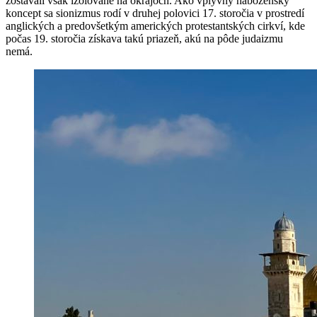
zostávali však izolované na okrajoch. Ako vplyvný náboženský
koncept sa sionizmus rodí v druhej polovici 17. storočia v prostredí
anglických a predovšetkým amerických protestantských cirkví, kde
počas 19. storočia získava takú priazeň, akú na pôde judaizmu
nemá.