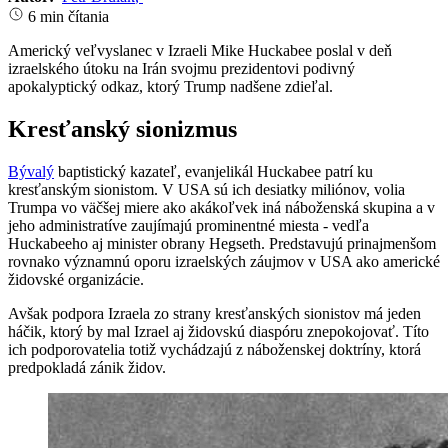
6 min čítania
Americký veľvyslanec v Izraeli Mike Huckabee poslal v deň
izraelského útoku na Irán svojmu prezidentovi podivný
apokalyptický odkaz, ktorý Trump nadšene zdieľal.
Kresťanský sionizmus
Bývalý
baptistický kazateľ, evanjelikál Huckabee patrí ku
kresťanským sionistom. V USA sú ich desiatky miliónov, volia
Trumpa vo väčšej miere ako akákoľvek iná náboženská skupina a v
jeho administratíve zaujímajú prominentné miesta - vedľa
Huckabeeho aj minister obrany Hegseth. Predstavujú prinajmenšom
rovnako významnú oporu izraelských záujmov v USA ako americké
židovské organizácie.
Avšak podpora Izraela zo strany kresťanských sionistov má jeden
háčik, ktorý by mal Izrael aj židovskú diaspóru znepokojovať. Títo
ich podporovatelia totiž vychádzajú z náboženskej doktríny, ktorá
predpokladá zánik židov.