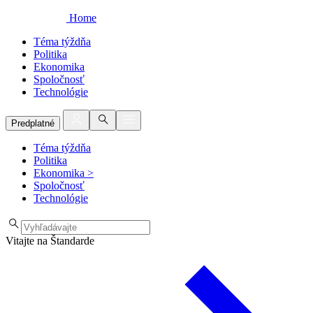
Home
Téma týždňa
Politika
Ekonomika
Spoločnosť
Technológie
Predplatné
Téma týždňa
Politika
Ekonomika
>
Spoločnosť
Technológie
Vitajte na Štandarde