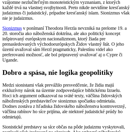
vzájomne nezlučiteľným monoteistickým vyznaniam, z ktorých
každé trvá na vlastnej svojbytnosti. Preto nikde nevidíme kresťanský
judaizmus či judaistický, prípadne kresťanský islam. Sionizmus však
nie je judaizmus.
Sionizmus
v ponímaní Theodora Herzla nevzniká na prelome 19. a
20. storočia ako náboženská doktrína, ale ako politický koncept
inšpirovaný európskym nacionalizmom, ktorý žiada pre
prenasledovaných východoeurópskych Židov vlastný štát. O jeho
území uvažoval sám Herzl pragmaticky, Palestínu videl ako
preferovanú možnosť, ale bol pripravený uvažovať aj o Cypre či
Ugande.
Dobro a spása, nie logika geopolitiky
Medzi sionistami však prevážilo presvedčenie, že židia majú
exkluzívny nárok na územie zodpovedajúce biblickému Izraelu.
Hoci ich argument odkazoval na sväté texty, väčšina židovských
náboženských predstaviteľov sionizmus spočiatku odmietala.
Dodnes zostáva z hľadiska židovského náboženstva kontroverzný,
väčšina rabínov ho síce prijíma, ale niektoré judaistické prúdy ho
odmietajú.
Sionistické predstavy sa síce občas na pôde judaizmu vyskytovali,