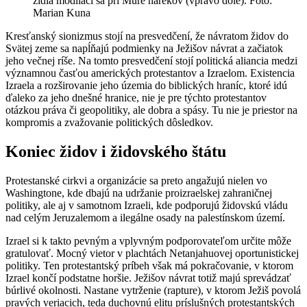
židia modliaci sa pri Múre nárekov (vpravo dole). Foto:
Marian Kuna
Kresťanský sionizmus stojí na presvedčení, že návratom židov do
Svätej zeme sa napĺňajú podmienky na Ježišov návrat a začiatok
jeho večnej ríše. Na tomto presvedčení stojí politická aliancia medzi
významnou časťou amerických protestantov a Izraelom. Existencia
Izraela a rozširovanie jeho územia do biblických hraníc, ktoré idú
ďaleko za jeho dnešné hranice, nie je pre týchto protestantov
otázkou práva či geopolitiky, ale dobra a spásy. Tu nie je priestor na
kompromis a zvažovanie politických dôsledkov.
Koniec židov i židovského štátu
Protestanské cirkvi a organizácie sa preto angažujú nielen vo
Washingtone, kde dbajú na udržanie proizraelskej zahraničnej
politiky, ale aj v samotnom Izraeli, kde podporujú židovskú vládu
nad celým Jeruzalemom a ilegálne osady na palestínskom území.
Izrael si k takto pevným a vplyvným podporovateľom určite môže
gratulovať. Mocný vietor v plachtách Netanjahuovej oportunistickej
politiky. Ten protestantský príbeh však má pokračovanie, v ktorom
Izrael končí podstatne horšie. Ježišov návrat totiž majú sprevádzať
búrlivé okolnosti. Nastane vytrženie (rapture), v ktorom Ježiš povolá
pravých veriacich, teda duchovnú elitu príslušných protestantských