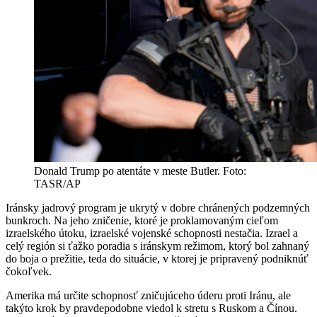
Donald Trump po atentáte v meste Butler. Foto:
TASR/AP
Iránsky jadrový program je ukrytý v dobre chránených podzemných
bunkroch. Na jeho zničenie, ktoré je proklamovaným cieľom
izraelského útoku, izraelské vojenské schopnosti nestačia. Izrael a
celý región si ťažko poradia s iránskym režimom, ktorý bol zahnaný
do boja o prežitie, teda do situácie, v ktorej je pripravený podniknúť
čokoľvek.
Amerika má určite schopnosť zničujúceho úderu proti Iránu, ale
takýto krok by pravdepodobne viedol k stretu s Ruskom a Čínou.