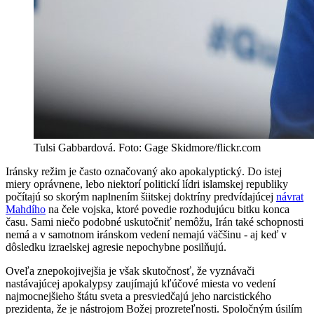
Tulsi Gabbardová. Foto: Gage Skidmore/flickr.com
Iránsky režim je často označovaný ako apokalyptický. Do istej
miery oprávnene, lebo niektorí politickí lídri islamskej republiky
počítajú so skorým naplnením šiitskej doktríny predvídajúcej
návrat
Mahdího
na čele vojska, ktoré povedie rozhodujúcu bitku konca
času. Sami niečo podobné uskutočniť nemôžu, Irán také schopnosti
nemá a v samotnom iránskom vedení nemajú väčšinu - aj keď v
dôsledku izraelskej agresie nepochybne posilňujú.
Oveľa znepokojivejšia je však skutočnosť, že vyznávači
nastávajúcej apokalypsy zaujímajú kľúčové miesta vo vedení
najmocnejšieho štátu sveta a presviedčajú jeho narcistického
prezidenta, že je nástrojom Božej prozreteľnosti. Spoločným úsilím