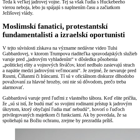
Teda k veľkej jadrovej vojne. Tej sa však ľudia s Huckebeeho
vierou neboja, lebo ju spájajú s naplnením času a začiatkom
Ježišovej vlády.
Moslimskí fanatici, protestantskí
fundamentalisti a izraelskí oportunisti
V tejto súvislosti získava na význame nedávne video Tulsi
Gabbardovej, v ktorom Trumpova riaditeľka spravodajských služieb
varuje pred „jadrovým vyhladením“ v dôsledku pôsobenia
„politickej elity a vojnových štváčov, ktorí nedbalo zasievajú strach
a napätie medzi jadrovými veľmocami“. Je zrejmé, že nevaruje pred
Rusmi, Číňanmi či Iráncami. Tí sú v oficiálnom diskurze dlhodobo
považovaní za hlavné hrozby, oni nie sú dôvodom, prečo treba
alarmovať.
Gabbardová varuje pred ľuďmi z vlastného tábora. Keď elite pričíta,
že „sú si istí, že budú mať so svojimi rodinami prístup k jadrovým
úkrytom, ktorý obyčajní ľudia mať nebudú“, hovorí o ľuďoch
privilegovaných majetkom či funkciami. Ak by povedala, že sa
spoliehajú na Božiu ochranu, zrejme by prezradila príliš.