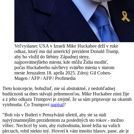
Veľvyslanec USA v Izraeli Mike Huckabee drží v ruke
odkaz, ktorý mu dal americký prezident Donald Trump,
aby ho vložil do štrbiny Západnej steny,
najposvätnejšieho miesta, kde môžu Židia modliť,
počas Huckabeeho návštevy svätého miesta v starom
meste Jeruzalem 18. apríla 2025. Zdroj: Gil Cohen-
Magen / AFP / AFP / Profimedia
Tieto koncepcie, bohužiaľ, nie sú abstraktné, z nedohľadnej
budúcnosti sa dnes stávajú prítomnosťou. Mike Huckabee nimi žije
a z jeho odkazu Trumpovi je zrejmé, že sa sám pripravuje na okamih
vytrhnutia. Čo Trumpovi
napísal
?
"Boh vás v Butleri v Pensylvánii ušetril, aby ste sa stali
najvýznamnejším prezidentom za posledných sto rokov - možno
vôbec. Nechcel by som, aby rozhodnutia, ktoré ležia na vašich
pleciach, robil niekto iný. Hovorí k vám mnoho hlasov, pane, ale je