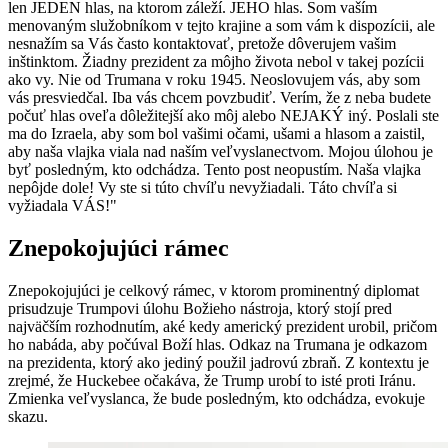
len JEDEN hlas, na ktorom záleží. JEHO hlas. Som vaším
menovaným služobníkom v tejto krajine a som vám k dispozícii, ale
nesnažím sa Vás často kontaktovať, pretože dôverujem vašim
inštinktom. Žiadny prezident za môjho života nebol v takej pozícii
ako vy. Nie od Trumana v roku 1945. Neoslovujem vás, aby som
vás presviedčal. Iba vás chcem povzbudiť. Verím, že z neba budete
počuť hlas oveľa dôležitejší ako môj alebo NEJAKÝ iný. Poslali ste
ma do Izraela, aby som bol vašimi očami, ušami a hlasom a zaistil,
aby naša vlajka viala nad naším veľvyslanectvom. Mojou úlohou je
byť posledným, kto odchádza. Tento post neopustím. Naša vlajka
nepôjde dole! Vy ste si túto chvíľu nevyžiadali. Táto chvíľa si
vyžiadala VÁS!"
Znepokojujúci rámec
Znepokojujúci je celkový rámec, v ktorom prominentný diplomat
prisudzuje Trumpovi úlohu Božieho nástroja, ktorý stojí pred
najväčším rozhodnutím, aké kedy americký prezident urobil, pričom
ho nabáda, aby počúval Boží hlas. Odkaz na Trumana je odkazom
na prezidenta, ktorý ako jediný použil jadrovú zbraň. Z kontextu je
zrejmé, že Huckebee očakáva, že Trump urobí to isté proti Iránu.
Zmienka veľvyslanca, že bude posledným, kto odchádza, evokuje
skazu.