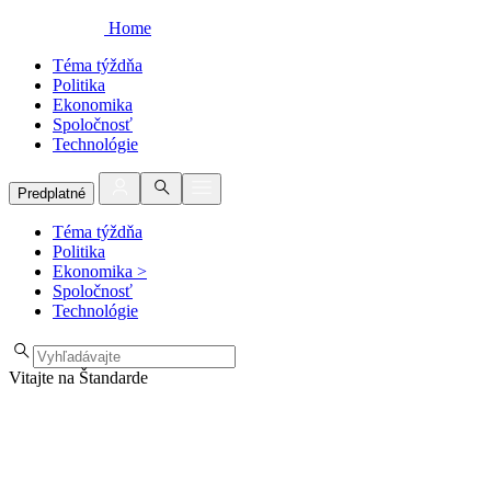
Home
Téma týždňa
Politika
Ekonomika
Spoločnosť
Technológie
Predplatné
Téma týždňa
Politika
Ekonomika
>
Spoločnosť
Technológie
Vitajte na Štandarde