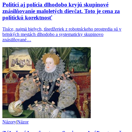
Politici aj polícia dlhodobo kryjú skupinové
znásilňovanie maloletých dievčat. Toto je cena za
politickú korektnosť
Tisíce, najmä bielych, tínedžeriek z robotníckeho prostredia sú v
britských mestách dlhodobo a systematicky skupinovo
znásilňované…
Názory
|
Názor