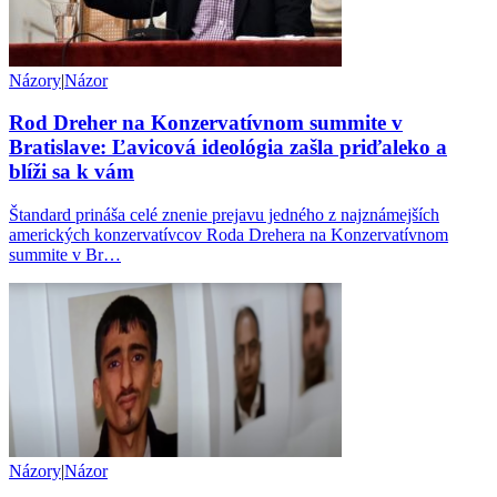
Názory
|
Názor
Rod Dreher na Konzervatívnom summite v
Bratislave: Ľavicová ideológia zašla priďaleko a
blíži sa k vám
Štandard prináša celé znenie prejavu jedného z najznámejších
amerických konzervatívcov Roda Drehera na Konzervatívnom
summite v Br…
Názory
|
Názor