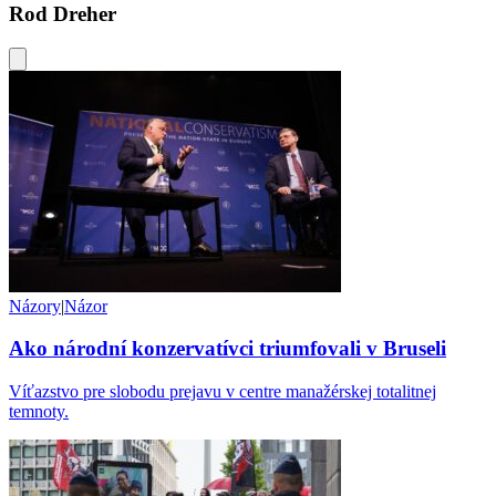
Rod Dreher
Názory
|
Názor
Ako národní konzervatívci triumfovali v Bruseli
Víťazstvo pre slobodu prejavu v centre manažérskej totalitnej
temnoty.