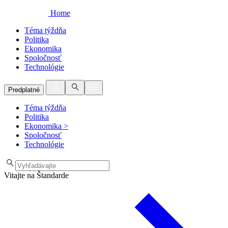
Home
Téma týždňa
Politika
Ekonomika
Spoločnosť
Technológie
Predplatné
Téma týždňa
Politika
Ekonomika
>
Spoločnosť
Technológie
Vitajte na Štandarde