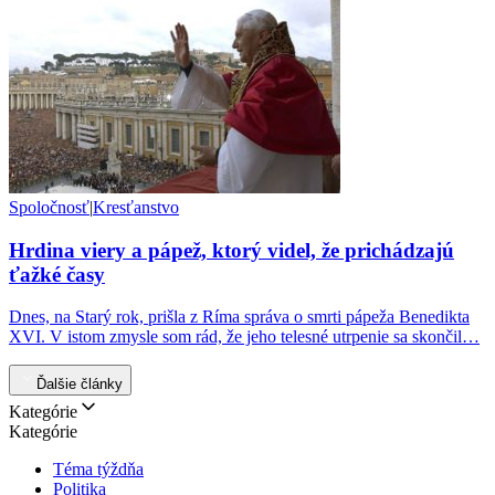
Spoločnosť
|
Kresťanstvo
Hrdina viery a pápež, ktorý videl, že prichádzajú
ťažké časy
Dnes, na Starý rok, prišla z Ríma správa o smrti pápeža Benedikta
XVI. V istom zmysle som rád, že jeho telesné utrpenie sa skončil…
Ďalšie články
Kategórie
Kategórie
Téma týždňa
Politika