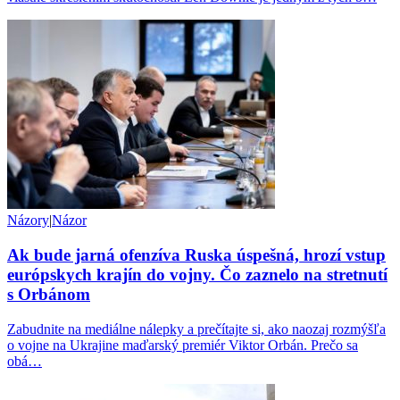
Názory
|
Názor
Ak bude jarná ofenzíva Ruska úspešná, hrozí vstup
európskych krajín do vojny. Čo zaznelo na stretnutí
s Orbánom
Zabudnite na mediálne nálepky a prečítajte si, ako naozaj rozmýšľa
o vojne na Ukrajine maďarský premiér Viktor Orbán. Prečo sa
obá…