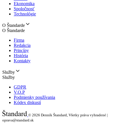
Ekonomika
Spoločnosť
Technológie
O Štandarde
O Štandarde
Firma
Redakcia
Princípy
História
Kontakty
Služby
Služby
GDPR
V.O.P
Podmienky používania
Kódex diskusií
© 2026
Denník Štandard, Všetky práva vyhradené |
oprava@standard.sk