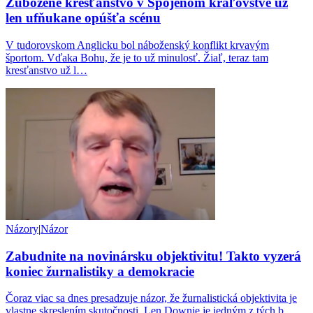
Zúbožené kresťanstvo v Spojenom kráľovstve už
len ufňukane opúšťa scénu
V tudorovskom Anglicku bol náboženský konflikt krvavým
športom. Vďaka Bohu, že je to už minulosť. Žiaľ, teraz tam
kresťanstvo už l…
Názory
|
Názor
Zabudnite na novinársku objektivitu! Takto vyzerá
koniec žurnalistiky a demokracie
Čoraz viac sa dnes presadzuje názor, že žurnalistická objektivita je
vlastne skreslením skutočnosti. Len Downie je jedným z tých b…