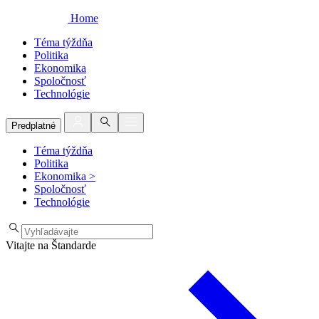
Home
Téma týždňa
Politika
Ekonomika
Spoločnosť
Technológie
Predplatné
Téma týždňa
Politika
Ekonomika
>
Spoločnosť
Technológie
Vitajte na Štandarde