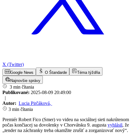
X (Twitter)
Google News
O Štandarde
Téma týždňa
Najnovšie správy
3 min čítania
Publikované:
2025-08-09 20:49:00
|
Autor:
Lucia Pirčáková
,
3 min čítania
Premiér Robert Fico (Smer) vo videu na sociálnej sieti nakrútenom
počas končiacej sa dovolenky v Chorvátsku 9. augusta
vyhlásil
, že
„tender na záchranky treba okamžite zrušiť a zorganizovať nový“.