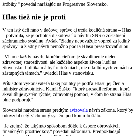
šróbiky,“ povedal narážajúc na Progresívne Slovensko.
Hlas tiež nie je proti
V ten istý deň ráno v tlačovej správe aj tretia koaličná strana – Hlas
– potvrdila, že je ochotná diskutovať o návrhu SNS o zoštátnení
záchranného systému. Avšak "žiadny nepovažuje vopred za jediný
správny" a žiadny návrh nemožno podľa Hlasu presadzovať silou.
"Vítame každý návrh, ktorého cieľom je skvalitnenie nielen
zdravotnej starostlivosti, ale každého aspektu života ľudí na
Slovensku. Politika má byť o riešeniach, nie o kultúrnych vojnách a
zástupných témach." uviedol Hlas v stanovisku.
Príkladom vykonávateľa takej politiky je podľa Hlasu jej člen a
minister zdravotníctva Kamil Šaško, "ktorý presadil reformu, ktorá
skvalitňuje systém rýchlej zdravotnej pomoci, v čom ho strana Hlas
plne podporuje".
Slovenská národná strana predtým
avizovala
návrh zákona, ktorý by
odovzdal celý záchranný systém pod kontrolu štátu.
„Je zrejmé, že takýmto spôsobom dôjde k úspore obrovských
finančných prostriedkov,“ povedali národniari. Predpokladajú