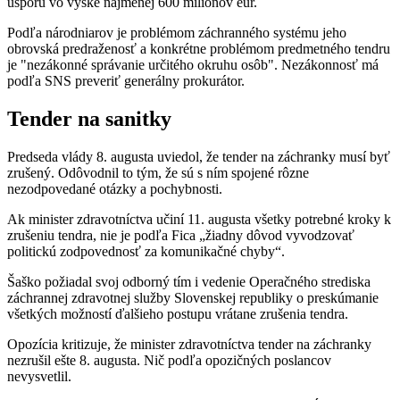
úsporu vo výške najmenej 600 miliónov eur.
Podľa národniarov je problémom záchranného systému jeho
obrovská predraženosť a konkrétne problémom predmetného tendru
je "nezákonné správanie určitého okruhu osôb". Nezákonnosť má
podľa SNS preveriť generálny prokurátor.
Tender na sanitky
Predseda vlády 8. augusta uviedol, že tender na záchranky musí byť
zrušený. Odôvodnil to tým, že sú s ním spojené rôzne
nezodpovedané otázky a pochybnosti.
Ak minister zdravotníctva učiní 11. augusta všetky potrebné kroky k
zrušeniu tendra, nie je podľa Fica „žiadny dôvod vyvodzovať
politickú zodpovednosť za komunikačné chyby“.
Šaško požiadal svoj odborný tím i vedenie Operačného strediska
záchrannej zdravotnej služby Slovenskej republiky o preskúmanie
všetkých možností ďalšieho postupu vrátane zrušenia tendra.
Opozícia kritizuje, že minister zdravotníctva tender na záchranky
nezrušil ešte 8. augusta. Nič podľa opozičných poslancov
nevysvetlil.