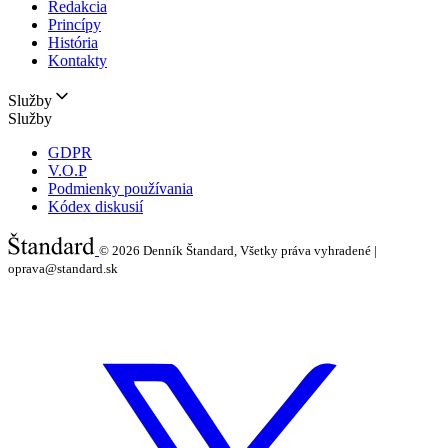
Redakcia
Princípy
História
Kontakty
Služby
Služby
GDPR
V.O.P
Podmienky používania
Kódex diskusií
© 2026
Denník Štandard, Všetky práva vyhradené |
oprava@standard.sk