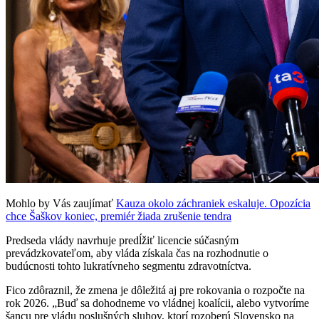
Mohlo by Vás zaujímať
Kauza okolo záchraniek eskaluje. Opozícia
chce Šaškov koniec, premiér žiada zrušenie tendra
Predseda vlády navrhuje predĺžiť licencie súčasným
prevádzkovateľom, aby vláda získala čas na rozhodnutie o
budúcnosti tohto lukratívneho segmentu zdravotníctva.
Fico zdôraznil, že zmena je dôležitá aj pre rokovania o rozpočte na
rok 2026. „Buď sa dohodneme vo vládnej koalícii, alebo vytvoríme
šancu pre vládu poslušných sluhov, ktorí rozoberú Slovensko na