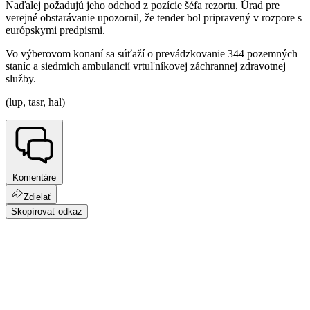
Naďalej požadujú jeho odchod z pozície šéfa rezortu. Úrad pre
verejné obstarávanie upozornil, že tender bol pripravený v rozpore s
európskymi predpismi.
Vo výberovom konaní sa súťaží o prevádzkovanie 344 pozemných
staníc a siedmich ambulancií vrtuľníkovej záchrannej zdravotnej
služby.
(lup, tasr, hal)
Komentáre
Zdielať
Skopírovať odkaz