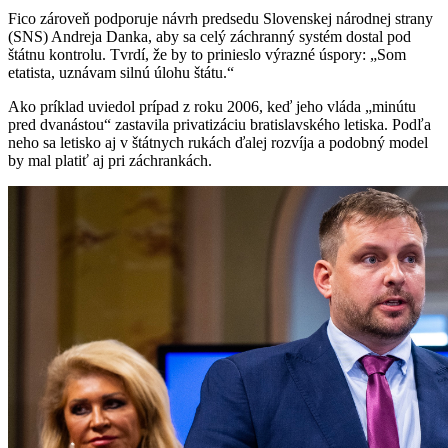
Fico zároveň podporuje návrh predsedu Slovenskej národnej strany
(SNS) Andreja Danka, aby sa celý záchranný systém dostal pod
štátnu kontrolu. Tvrdí, že by to prinieslo výrazné úspory: „Som
etatista, uznávam silnú úlohu štátu.“
Ako príklad uviedol prípad z roku 2006, keď jeho vláda „minútu
pred dvanástou“ zastavila privatizáciu bratislavského letiska. Podľa
neho sa letisko aj v štátnych rukách ďalej rozvíja a podobný model
by mal platiť aj pri záchrankách.