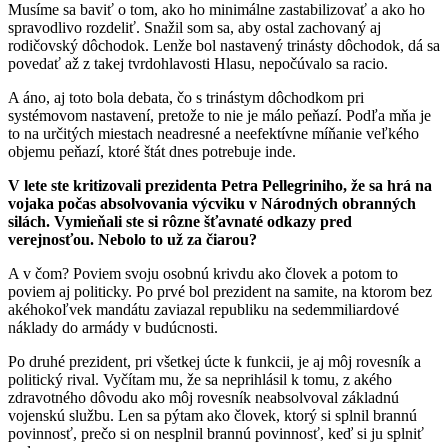
Musíme sa baviť o tom, ako ho minimálne zastabilizovať a ako ho
spravodlivo rozdeliť. Snažil som sa, aby ostal zachovaný aj
rodičovský dôchodok. Lenže bol nastavený trinásty dôchodok, dá sa
povedať až z takej tvrdohlavosti Hlasu, nepočúvalo sa racio.
A áno, aj toto bola debata, čo s trinástym dôchodkom pri
systémovom nastavení, pretože to nie je málo peňazí. Podľa mňa je
to na určitých miestach neadresné a neefektívne míňanie veľkého
objemu peňazí, ktoré štát dnes potrebuje inde.
V lete ste kritizovali prezidenta Petra Pellegriniho, že sa hrá na
vojaka počas absolvovania výcviku v Národných obranných
silách. Vymieňali ste si rôzne šťavnaté odkazy pred
verejnosťou. Nebolo to už za čiarou?
A v čom? Poviem svoju osobnú krivdu ako človek a potom to
poviem aj politicky. Po prvé bol prezident na samite, na ktorom bez
akéhokoľvek mandátu zaviazal republiku na sedemmiliardové
náklady do armády v budúcnosti.
Po druhé prezident, pri všetkej úcte k funkcii, je aj môj rovesník a
politický rival. Vyčítam mu, že sa neprihlásil k tomu, z akého
zdravotného dôvodu ako môj rovesník neabsolvoval základnú
vojenskú službu. Len sa pýtam ako človek, ktorý si splnil brannú
povinnosť, prečo si on nesplnil brannú povinnosť, keď si ju splniť