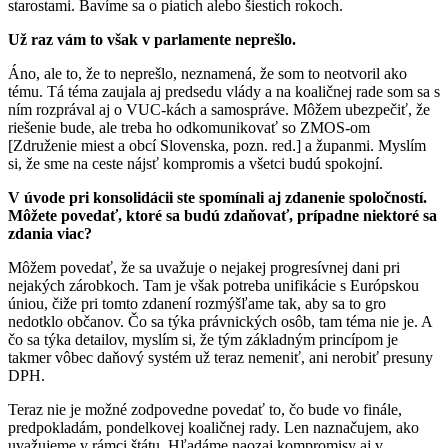
starostami. Bavíme sa o piatich alebo šiestich rokoch.
Už raz vám to však v parlamente neprešlo.
Áno, ale to, že to neprešlo, neznamená, že som to neotvoril ako
tému. Tá téma zaujala aj predsedu vlády a na koaličnej rade som sa s
ním rozprával aj o VUC-kách a samospráve. Môžem ubezpečiť, že
riešenie bude, ale treba ho odkomunikovať so ZMOS-om
[Združenie miest a obcí Slovenska, pozn. red.] a županmi. Myslím
si, že sme na ceste nájsť kompromis a všetci budú spokojní.
V úvode pri konsolidácii ste spomínali aj zdanenie spoločností.
Môžete povedať, ktoré sa budú zdaňovať, prípadne niektoré sa
zdania viac?
Môžem povedať, že sa uvažuje o nejakej progresívnej dani pri
nejakých zárobkoch. Tam je však potreba unifikácie s Európskou
úniou, čiže pri tomto zdanení rozmýšľame tak, aby sa to gro
nedotklo občanov. Čo sa týka právnických osôb, tam téma nie je. A
čo sa týka detailov, myslím si, že tým základným princípom je
takmer vôbec daňový systém už teraz nemeniť, ani nerobiť presuny
DPH.
Teraz nie je možné zodpovedne povedať to, čo bude vo finále,
predpokladám, pondelkovej koaličnej rady. Len naznačujem, ako
uvažujeme v rámci štátu. Hľadáme naozaj kompromisy aj v