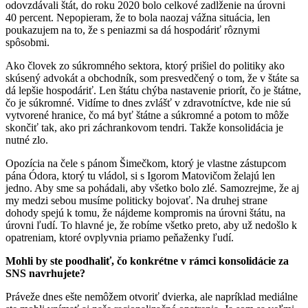
odovzdávali štát, do roku 2020 bolo celkové zadlženie na úrovni
40 percent. Nepopieram, že to bola naozaj vážna situácia, len
poukazujem na to, že s peniazmi sa dá hospodáriť rôznymi
spôsobmi.
Ako človek zo súkromného sektora, ktorý prišiel do politiky ako
skúsený advokát a obchodník, som presvedčený o tom, že v štáte sa
dá lepšie hospodáriť. Len štátu chýba nastavenie priorít, čo je štátne,
čo je súkromné. Vidíme to dnes zvlášť v zdravotníctve, kde nie sú
vytvorené hranice, čo má byť štátne a súkromné a potom to môže
skončiť tak, ako pri záchrankovom tendri. Takže konsolidácia je
nutné zlo.
Opozícia na čele s pánom Šimečkom, ktorý je vlastne zástupcom
pána Ódora, ktorý tu vládol, si s Igorom Matovičom želajú len
jedno. Aby sme sa pohádali, aby všetko bolo zlé. Samozrejme, že aj
my medzi sebou musíme politicky bojovať. Na druhej strane
dohody spejú k tomu, že nájdeme kompromis na úrovni štátu, na
úrovni ľudí. To hlavné je, že robíme všetko preto, aby už nedošlo k
opatreniam, ktoré ovplyvnia priamo peňaženky ľudí.
Mohli by ste poodhaliť, čo konkrétne v rámci konsolidácie za
SNS navrhujete?
Práveže dnes ešte nemôžem otvoriť dvierka, ale napríklad mediálne