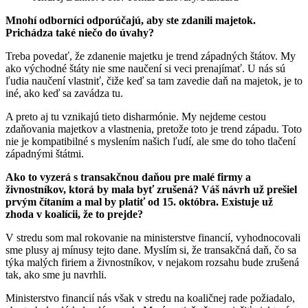
Mnohí odborníci odporúčajú, aby ste zdanili majetok.
Prichádza také niečo do úvahy?
Treba povedať, že zdanenie majetku je trend západných štátov. My
ako východné štáty nie sme naučení si veci prenajímať. U nás sú
ľudia naučení vlastniť, čiže keď sa tam zavedie daň na majetok, je to
iné, ako keď sa zavádza tu.
A preto aj tu vznikajú tieto disharmónie. My nejdeme cestou
zdaňovania majetkov a vlastnenia, pretože toto je trend západu. Toto
nie je kompatibilné s myslením našich ľudí, ale sme do toho tlačení
západnými štátmi.
Ako to vyzerá s transakčnou daňou pre malé firmy a
živnostníkov, ktorá by mala byť zrušená? Váš návrh už prešiel
prvým čítaním a mal by platiť od 15. októbra. Existuje už
zhoda v koalícii, že to prejde?
V stredu som mal rokovanie na ministerstve financií, vyhodnocovali
sme plusy aj mínusy tejto dane. Myslím si, že transakčná daň, čo sa
týka malých firiem a živnostníkov, v nejakom rozsahu bude zrušená
tak, ako sme ju navrhli.
Ministerstvo financií nás však v stredu na koaličnej rade požiadalo,