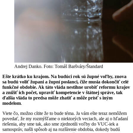
Andrej Danko. Foto: Tomáš Baršváry/Štandard
Ešte krátko ku krajom. Na budúci rok sú župné voľby, znova
sa budú voliť župani a župní poslanci, čiže musia dokončiť celé
funkčné obdobie. Ak táto vláda nestihne urobiť reformu krajov
a znížiť ich počet, upraviť kompetencie v štátnej správe, tak
ďalšia vláda to predsa môže zhatiť a môže prísť s iným
modelom
.
Viete čo, možno cítite že to bude téma. Ja vám ešte teraz nemôžem
povedať, že my rozmýšľame o niektorých veciach, ale aj o hľadaní
riešenia, aby sme tak, ako sme zjednotili voľby do VUC-iek a
samospráv, našli spôsob aj na rozšírenie obdobia, dokedy budú