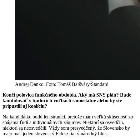
Andrej Danko. Foto: Tomáš Baršváry/Štandard
Končí polovica funkčného obdobia. Aký má SNS plán? Bude
kandidovať v budúcich voľbách samostatne alebo by ste
pripustili aj koalíciu?
Na kandidátke budú len straníci, pretože mám veľkú skúsenosť zo
spájania ľudí a individuálnych záujmov. Niektorí sa osvedčili,
niektorí sa neosvedčili. Vždy som presvedčený, že Slovensko by
malo mať jeden slovenský Fidesz, taký národný blok.