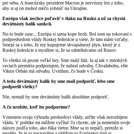
pre seba. A francúzsky prezident Macron je nervózny len z toho,
aby si aj on mohol niečo zobnúť na Ukrajine.
Európa však nechce poľaviť v tlaku na Rusko a už sa chystá
devätnásty balík sankcií.
No to bude zase... Európa si sama kope hrob. Bol som na rokovaní s
podpredsedom vlády Ruskej federácie a viete, že tam mám vzťahy.
Smejú sa z toho, že my kupujeme skvapalnený plyn, ktorý je z
Ruskej federácie a myslíme si, že sa odstrihávame od Rusov.
To všetko sú proste veľké hry. Sme malý štát. Ja aj tak v mnohých
veciach premiéra podporujem, že nabral odvahu. Chvalabohu, ešte
Viktor Orbán má odvahu. Uvidíme, čo bude v Česku.
A teda devätnásty balík by sme mali podporiť, lebo sme
podporili všetky?
Nie, nemali by sme devätnásty balík absolútne podporiť.
A čo urobíte, keď ho podporíme?
Vznesiem svoju výhradu predsedovi vlády, určite však nerozbijem
vládu. V politike mi môžete vyčítať čo chcete, ale ja nemením svoje
názory podľa toho, ako fúka vietor. Mne sa to nepáči, pretože si
myslím, že je to iracionálne a ubližuje to Európskej únii aj