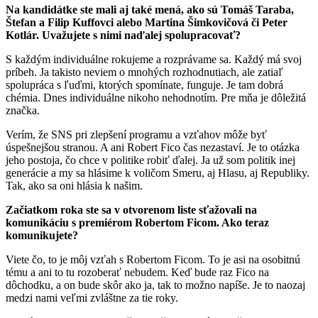
Na kandidátke ste mali aj také mená, ako sú Tomáš Taraba,
Štefan a Filip Kuffovci alebo Martina Šimkovičová či Peter
Kotlár. Uvažujete s nimi naďalej spolupracovať?
S každým individuálne rokujeme a rozprávame sa. Každý má svoj
príbeh. Ja takisto neviem o mnohých rozhodnutiach, ale zatiaľ
spolupráca s ľuďmi, ktorých spomínate, funguje. Je tam dobrá
chémia. Dnes individuálne nikoho nehodnotím. Pre mňa je dôležitá
značka.
Verím, že SNS pri zlepšení programu a vzťahov môže byť
úspešnejšou stranou. A ani Robert Fico čas nezastaví. Je to otázka
jeho postoja, čo chce v politike robiť ďalej. Ja už som politik inej
generácie a my sa hlásime k voličom Smeru, aj Hlasu, aj Republiky.
Tak, ako sa oni hlásia k našim.
Začiatkom roka ste sa v otvorenom liste sťažovali na
komunikáciu s premiérom Robertom Ficom. Ako teraz
komunikujete?
Viete čo, to je môj vzťah s Robertom Ficom. To je asi na osobitnú
tému a ani to tu rozoberať nebudem. Keď bude raz Fico na
dôchodku, a on bude skôr ako ja, tak to možno napíše. Je to naozaj
medzi nami veľmi zvláštne za tie roky.