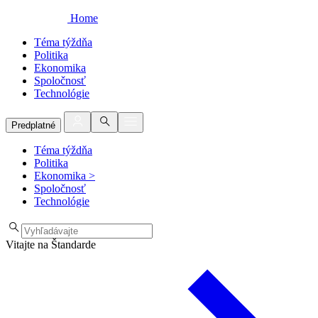
Home
Téma týždňa
Politika
Ekonomika
Spoločnosť
Technológie
Predplatné
Téma týždňa
Politika
Ekonomika
>
Spoločnosť
Technológie
Vitajte na Štandarde