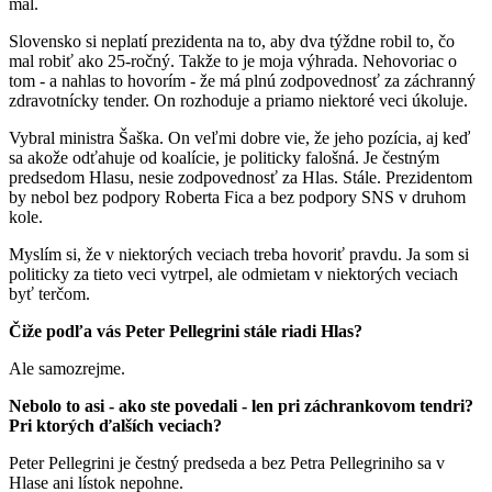
mal.
Slovensko si neplatí prezidenta na to, aby dva týždne robil to, čo
mal robiť ako 25-ročný. Takže to je moja výhrada. Nehovoriac o
tom - a nahlas to hovorím - že má plnú zodpovednosť za záchranný
zdravotnícky tender. On rozhoduje a priamo niektoré veci úkoluje.
Vybral ministra Šaška. On veľmi dobre vie, že jeho pozícia, aj keď
sa akože odťahuje od koalície, je politicky falošná. Je čestným
predsedom Hlasu, nesie zodpovednosť za Hlas. Stále. Prezidentom
by nebol bez podpory Roberta Fica a bez podpory SNS v druhom
kole.
Myslím si, že v niektorých veciach treba hovoriť pravdu. Ja som si
politicky za tieto veci vytrpel, ale odmietam v niektorých veciach
byť terčom.
Čiže podľa vás Peter Pellegrini stále riadi Hlas?
Ale samozrejme.
Nebolo to asi - ako ste povedali - len pri záchrankovom tendri?
Pri ktorých ďalších veciach?
Peter Pellegrini je čestný predseda a bez Petra Pellegriniho sa v
Hlase ani lístok nepohne.