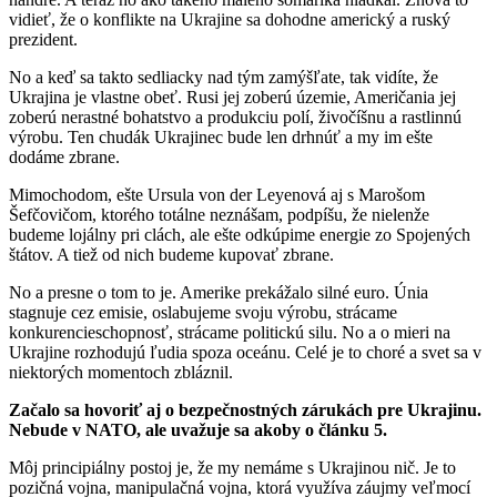
vidieť, že o konflikte na Ukrajine sa dohodne americký a ruský
prezident.
No a keď sa takto sedliacky nad tým zamýšľate, tak vidíte, že
Ukrajina je vlastne obeť. Rusi jej zoberú územie, Američania jej
zoberú nerastné bohatstvo a produkciu polí, živočíšnu a rastlinnú
výrobu. Ten chudák Ukrajinec bude len drhnúť a my im ešte
dodáme zbrane.
Mimochodom, ešte Ursula von der Leyenová aj s Marošom
Šefčovičom, ktorého totálne neznášam, podpíšu, že nielenže
budeme lojálny pri clách, ale ešte odkúpime energie zo Spojených
štátov. A tiež od nich budeme kupovať zbrane.
No a presne o tom to je. Amerike prekážalo silné euro. Únia
stagnuje cez emisie, oslabujeme svoju výrobu, strácame
konkurencieschopnosť, strácame politickú silu. No a o mieri na
Ukrajine rozhodujú ľudia spoza oceánu. Celé je to choré a svet sa v
niektorých momentoch zbláznil.
Začalo sa hovoriť aj o bezpečnostných zárukách pre Ukrajinu.
Nebude v NATO, ale uvažuje sa akoby o článku 5.
Môj principiálny postoj je, že my nemáme s Ukrajinou nič. Je to
pozičná vojna, manipulačná vojna, ktorá využíva záujmy veľmocí