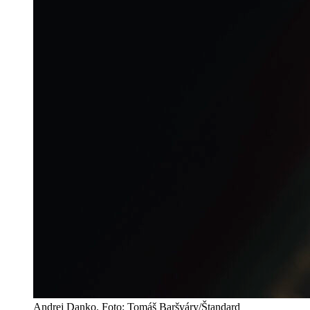
Andrej Danko. Foto: Tomáš Baršváry/Štandard