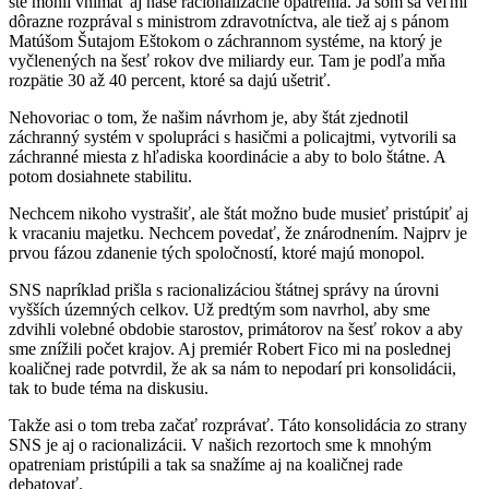
ste mohli vnímať aj naše racionalizačné opatrenia. Ja som sa veľmi
dôrazne rozprával s ministrom zdravotníctva, ale tiež aj s pánom
Matúšom Šutajom Eštokom o záchrannom systéme, na ktorý je
vyčlenených na šesť rokov dve miliardy eur. Tam je podľa mňa
rozpätie 30 až 40 percent, ktoré sa dajú ušetriť.
Nehovoriac o tom, že našim návrhom je, aby štát zjednotil
záchranný systém v spolupráci s hasičmi a policajtmi, vytvorili sa
záchranné miesta z hľadiska koordinácie a aby to bolo štátne. A
potom dosiahnete stabilitu.
Nechcem nikoho vystrašiť, ale štát možno bude musieť pristúpiť aj
k vracaniu majetku. Nechcem povedať, že znárodnením. Najprv je
prvou fázou zdanenie tých spoločností, ktoré majú monopol.
SNS napríklad prišla s racionalizáciou štátnej správy na úrovni
vyšších územných celkov. Už predtým som navrhol, aby sme
zdvihli volebné obdobie starostov, primátorov na šesť rokov a aby
sme znížili počet krajov. Aj premiér Robert Fico mi na poslednej
koaličnej rade potvrdil, že ak sa nám to nepodarí pri konsolidácii,
tak to bude téma na diskusiu.
Takže asi o tom treba začať rozprávať. Táto konsolidácia zo strany
SNS je aj o racionalizácii. V našich rezortoch sme k mnohým
opatreniam pristúpili a tak sa snažíme aj na koaličnej rade
debatovať.