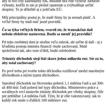
aby to bol celý kalendárny rok
.
Musíme tiež ešte vyriešiť niektoré
výhrady, keďže to nie je plošné opatrenie a zvýhodňuje určité
skupiny. To je dôležité aj z pohľadu EÚ.
Môj principiálny postoj je, že malé firmy by ju nemali platiť. A
veľké firmy by mali mať jasné pravidlá.
Čo sa týka veľkých firiem, vraveli ste, že transakčná daň
nebola efektívne nastavená. Budú sa meniť jej pravidlá?
Pri tejto osobitnej dani je strašne veľa otázok, ale určite tá daň - aj z
hľadiska postoja ministra financií -bude zachovaná. Malé
spoločnosti tak, ako som sľúbil, budú oslobodené.
Trinásty dôchodok stojí štát skoro jednu miliardu eur. Ste za to,
aby ostal zachovaný?
Po prvé treba pri tvorbe tohto dôchodku rozlišovať medzi starobným
dôchodkom a inými typmi dôchodkov.
Starobný dôchodok na Slovensku poberá 1,1 milióna ľudí a asi 300-
až 400-tisíc ľudí poberá iné typy dôchodku. Ministerstvo práce a
sociálnych vecí nastavilo trinásty dôchodok pre všetky skupiny, čiže
pre približne 1,4 milióna ľudí. Tým, že je ešte valorizovaný, tak to
každý rok rastie o ďalších 100 miliónov eur.