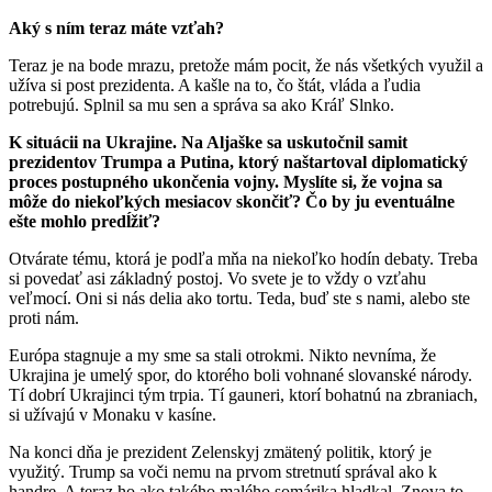
Aký s ním teraz máte vzťah?
Teraz je na bode mrazu, pretože mám pocit, že nás všetkých využil a
užíva si post prezidenta. A kašle na to, čo štát, vláda a ľudia
potrebujú. Splnil sa mu sen a správa sa ako Kráľ Slnko.
K situácii na Ukrajine. Na Aljaške sa uskutočnil samit
prezidentov Trumpa a Putina, ktorý naštartoval diplomatický
proces postupného ukončenia vojny. Myslíte si, že vojna sa
môže do niekoľkých mesiacov skončiť? Čo by ju eventuálne
ešte mohlo predĺžiť?
Otvárate tému, ktorá je podľa mňa na niekoľko hodín debaty. Treba
si povedať asi základný postoj. Vo svete je to vždy o vzťahu
veľmocí. Oni si nás delia ako tortu. Teda, buď ste s nami, alebo ste
proti nám.
Európa stagnuje a my sme sa stali otrokmi. Nikto nevníma, že
Ukrajina je umelý spor, do ktorého boli vohnané slovanské národy.
Tí dobrí Ukrajinci tým trpia. Tí gauneri, ktorí bohatnú na zbraniach,
si užívajú v Monaku v kasíne.
Na konci dňa je prezident Zelenskyj zmätený politik, ktorý je
využitý. Trump sa voči nemu na prvom stretnutí správal ako k
handre. A teraz ho ako takého malého somárika hladkal. Znova to