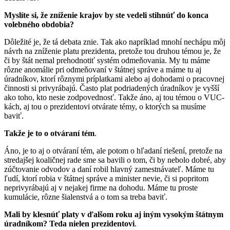
Myslíte si, že zníženie krajov by ste vedeli stihnúť do konca
volebného obdobia?
Dôležité je, že tá debata znie. Tak ako napríklad mnohí nechápu môj
návrh na zníženie platu prezidenta, pretože tou druhou témou je, že
či by štát nemal prehodnotiť systém odmeňovania. My tu máme
rôzne anomálie pri odmeňovaní v štátnej správe a máme tu aj
úradníkov, ktorí rôznymi príplatkami alebo aj dohodami o pracovnej
činnosti si privyrábajú. Často plat podriadených úradníkov je vyšší
ako toho, kto nesie zodpovednosť. Takže áno, aj tou témou o VUC-
kách, aj tou o prezidentovi otvárate témy, o ktorých sa musíme
baviť.
Takže je to o otváraní tém
.
Áno, je to aj o otváraní tém, ale potom o hľadaní riešení, pretože na
stredajšej koaličnej rade sme sa bavili o tom, či by nebolo dobré, aby
zúčtovanie odvodov a daní robil hlavný zamestnávateľ. Máme tu
ľudí, ktorí robia v štátnej správe a minister nevie, či si popritom
neprivyrábajú aj v nejakej firme na dohodu. Máme tu proste
kumulácie, rôzne šialenstvá a o tom sa treba baviť.
Mali by klesnúť platy v ďalšom roku aj iným vysokým štátnym
úradníkom? Teda nielen prezidentovi
.