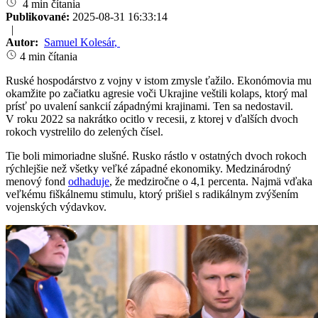
4 min čítania
Publikované:
2025-08-31 16:33:14
|
Autor:
Samuel Kolesár
,
4 min čítania
Ruské hospodárstvo z vojny v istom zmysle ťažilo. Ekonómovia mu
okamžite po začiatku agresie voči Ukrajine veštili kolaps, ktorý mal
prísť po uvalení sankcií západnými krajinami. Ten sa nedostavil.
V roku 2022 sa nakrátko ocitlo v recesii, z ktorej v ďalších dvoch
rokoch vystrelilo do zelených čísel.
Tie boli mimoriadne slušné. Rusko rástlo v ostatných dvoch rokoch
rýchlejšie než všetky veľké západné ekonomiky. Medzinárodný
menový fond
odhaduje
, že medziročne o 4,1 percenta. Najmä vďaka
veľkému fiškálnemu stimulu, ktorý prišiel s radikálnym zvýšením
vojenských výdavkov.