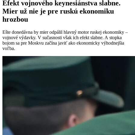
Efekt vojnového keynesiánstva slabne.
Mier už nie je pre ruskú ekonomiku
hrozbou
Ešte donedávna by mier odpálil hlavný motor ruskej ekonomiky –
vojnové výdavky. V sučasnosti však ich efekt slabne. A stopka
bojom sa pre Moskvu začína javiť ako ekonomicky výhodnejšia
voľba.