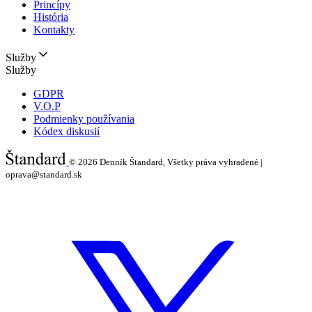
Princípy
História
Kontakty
Služby
Služby
GDPR
V.O.P
Podmienky používania
Kódex diskusií
© 2026
Denník Štandard, Všetky práva vyhradené |
oprava@standard.sk