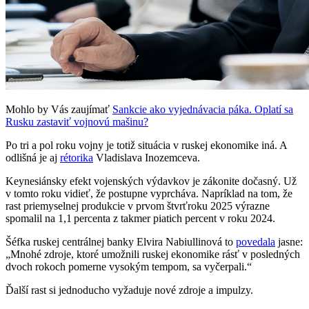
Mohlo by Vás zaujímať
Sankcie ako vyjednávacia páka. Oplatí sa
Rusku zastaviť vojnovú mašinu?
Po tri a pol roku vojny je totiž situácia v ruskej ekonomike iná. A
odlišná je aj
rétorika
Vladislava Inozemceva.
Keynesiánsky efekt vojenských výdavkov je zákonite dočasný. Už
v tomto roku vidieť, že postupne vyprcháva. Napríklad na tom, že
rast priemyselnej produkcie v prvom štvrťroku 2025 výrazne
spomalil na 1,1 percenta z takmer piatich percent v roku 2024.
Šéfka ruskej centrálnej banky Elvira Nabiullinová to
povedala
jasne:
„Mnohé zdroje, ktoré umožnili ruskej ekonomike rásť v posledných
dvoch rokoch pomerne vysokým tempom, sa vyčerpali.“
Ďalší rast si jednoducho vyžaduje nové zdroje a impulzy.