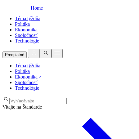
Home
Téma týždňa
Politika
Ekonomika
Spoločnosť
Technológie
Predplatné
Téma týždňa
Politika
Ekonomika
>
Spoločnosť
Technológie
Vitajte na Štandarde