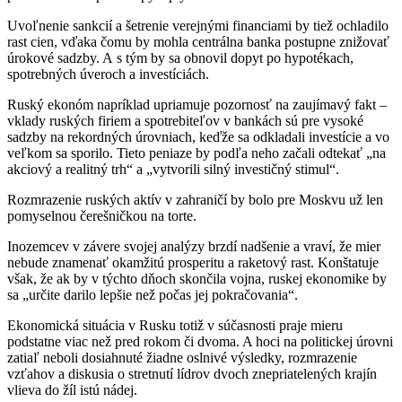
Uvoľnenie sankcií a šetrenie verejnými financiami by tiež ochladilo
rast cien, vďaka čomu by mohla centrálna banka postupne znižovať
úrokové sadzby. A s tým by sa obnovil dopyt po hypotékach,
spotrebných úveroch a investíciách.
Ruský ekonóm napríklad upriamuje pozornosť na zaujímavý fakt –
vklady ruských firiem a spotrebiteľov v bankách sú pre vysoké
sadzby na rekordných úrovniach, keďže sa odkladali investície a vo
veľkom sa sporilo. Tieto peniaze by podľa neho začali odtekať „na
akciový a realitný trh“ a „vytvorili silný investičný stimul“.
Rozmrazenie ruských aktív v zahraničí by bolo pre Moskvu už len
pomyselnou čerešničkou na torte.
Inozemcev v závere svojej analýzy brzdí nadšenie a vraví, že mier
nebude znamenať okamžitú prosperitu a raketový rast. Konštatuje
však, že ak by v týchto dňoch skončila vojna, ruskej ekonomike by
sa „určite darilo lepšie než počas jej pokračovania“.
Ekonomická situácia v Rusku totiž v súčasnosti praje mieru
podstatne viac než pred rokom či dvoma. A hoci na politickej úrovni
zatiaľ neboli dosiahnuté žiadne oslnivé výsledky, rozmrazenie
vzťahov a diskusia o stretnutí lídrov dvoch znepriatelených krajín
vlieva do žíl istú nádej.