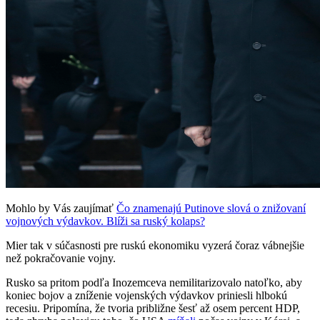
Mohlo by Vás zaujímať
Čo znamenajú Putinove slová o znižovaní
vojnových výdavkov. Blíži sa ruský kolaps?
Mier tak v súčasnosti pre ruskú ekonomiku vyzerá čoraz vábnejšie
než pokračovanie vojny.
Rusko sa pritom podľa Inozemceva nemilitarizovalo natoľko, aby
koniec bojov a zníženie vojenských výdavkov priniesli hlbokú
recesiu. Pripomína, že tvoria približne šesť až osem percent HDP,