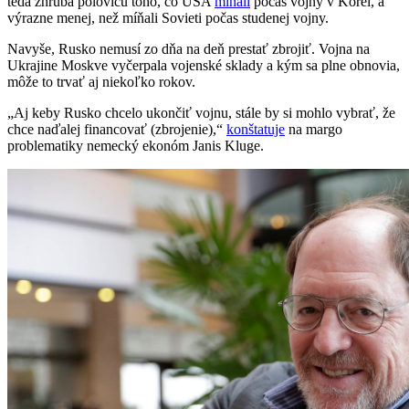
teda zhruba polovicu toho, čo USA
míňali
počas vojny v Kórei, a
výrazne menej, než míňali Sovieti počas studenej vojny.
Navyše, Rusko nemusí zo dňa na deň prestať zbrojiť. Vojna na
Ukrajine Moskve vyčerpala vojenské sklady a kým sa plne obnovia,
môže to trvať aj niekoľko rokov.
„Aj keby Rusko chcelo ukončiť vojnu, stále by si mohlo vybrať, že
chce naďalej financovať (zbrojenie),“
konštatuje
na margo
problematiky nemecký ekonóm Janis Kluge.