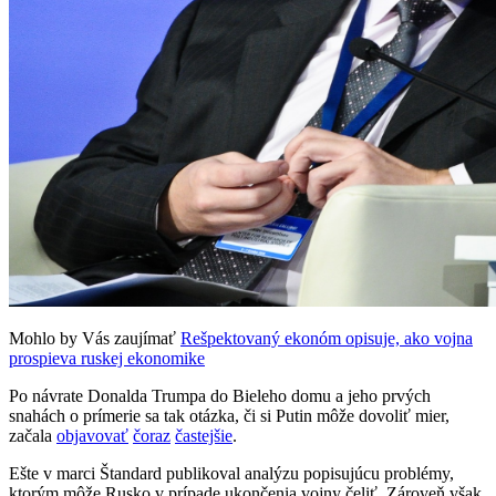
Mohlo by Vás zaujímať
Rešpektovaný ekonóm opisuje, ako vojna
prospieva ruskej ekonomike
Po návrate Donalda Trumpa do Bieleho domu a jeho prvých
snahách o prímerie sa tak otázka, či si Putin môže dovoliť mier,
začala
objavovať
čoraz
častejšie
.
Ešte v marci Štandard publikoval analýzu popisujúcu problémy,
ktorým môže Rusko v prípade ukončenia vojny čeliť. Zároveň však