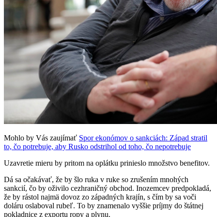
Mohlo by Vás zaujímať
Spor ekonómov o sankciách: Západ stratil
to, čo potrebuje, aby Rusko odstrihol od toho, čo nepotrebuje
Uzavretie mieru by pritom na oplátku prinieslo množstvo benefitov.
Dá sa očakávať, že by šlo ruka v ruke so zrušením mnohých
sankcií, čo by oživilo cezhraničný obchod. Inozemcev predpokladá,
že by rástol najmä dovoz zo západných krajín, s čím by sa voči
doláru oslaboval rubeľ. To by znamenalo vyššie príjmy do štátnej
pokladnice z exportu ropy a plynu.