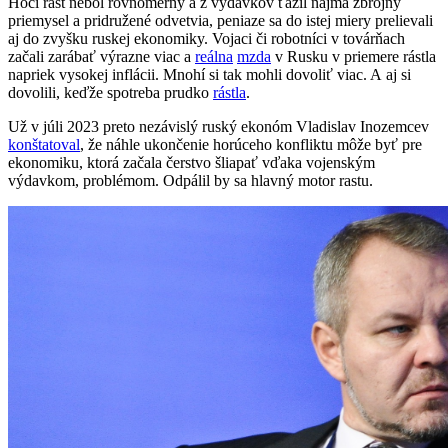
Hoci rast nebol rovnomerný a z výdavkov ťažil najmä zbrojný
priemysel a pridružené odvetvia, peniaze sa do istej miery prelievali
aj do zvyšku ruskej ekonomiky. Vojaci či robotníci v továrňach
začali zarábať výrazne viac a
reálna
mzda
v Rusku v priemere rástla
napriek vysokej inflácii. Mnohí si tak mohli dovoliť viac. A aj si
dovolili, keďže spotreba prudko
rástla
.
Už v júli 2023 preto nezávislý ruský ekonóm Vladislav Inozemcev
konštatoval
, že náhle ukončenie horúceho konfliktu môže byť pre
ekonomiku, ktorá začala čerstvo šliapať vďaka vojenským
výdavkom, problémom. Odpálil by sa hlavný motor rastu.