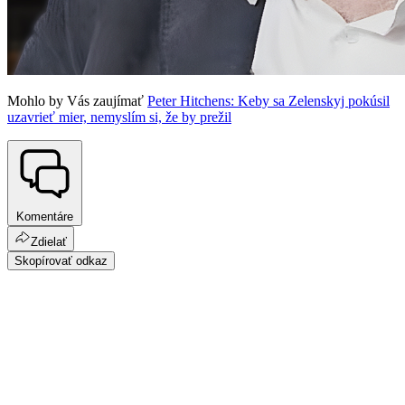
Mohlo by Vás zaujímať
Peter Hitchens: Keby sa Zelenskyj pokúsil
uzavrieť mier, nemyslím si, že by prežil
Komentáre
Zdielať
Skopírovať odkaz