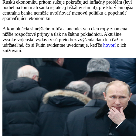
Ruskú ekonomiku pritom sužuje pokračujúci inflačný problém (leví
podiel na tom mali sankcie, ale aj fiškálny stimul), pre ktorý tamojšia
centrálna banka nemôže uvoľňovať menovú politiku a popchnúť
spomaľujúcu ekonomiku.
A kombinácia silnejšieho rubľa a anemických cien ropy znamená
nižšie rozpočtové príjmy a tlak na štátnu pokladnicu. Aktuálne
vysoké vojenské výdavky sú preto bez zvýšenia daní len ťažko
udržateľné, čo si Putin evidentne uvedomuje, keďže
hovorí
o ich
znižovaní.